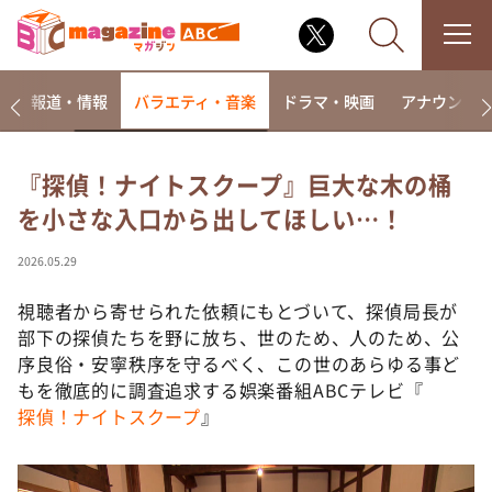
ー
報道・情報
バラエティ・音楽
ドラマ・映画
アナウンサ
『探偵！ナイトスクープ』巨大な木の桶
を小さな入口から出してほしい…！
なるみ・岡村の過ぎるTV
相席食堂
2026.05.29
これ余談なんですけど・・・
視聴者から寄せられた依頼にもとづいて、探偵局長が
～人生密着トークバラエティ！～ やすとものいたっ
部下の探偵たちを野に放ち、世のため、人のため、公
て真剣です
序良俗・安寧秩序を守るべく、この世のあらゆる事ど
探偵！ナイトスクープ
もを徹底的に調査追求する娯楽番組ABCテレビ『
探偵！ナイトスクープ
』
news おかえり
河合＆A.B.C-Z塚田×福井アナ「なんでやねん！？」
（news おかえり）