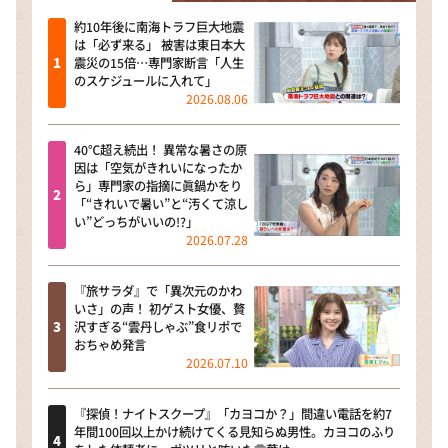
約10年後に南海トラフ巨大地震
は「必ず来る」 被害は東日本大
震災の15倍…専門家断言「人生
のスケジュールに入れて」
2026.08.06
40℃超え続出！ 異常な暑さの原
因は「空気がきれいになったか
ら」専門家の指摘に眞鍋かをり
「“きれいで暑い”と“汚くて涼し
い”どっちがいいの!?」
2026.07.28
『旅サラダ』で「異次元のかわ
いさ」の声！ 初ゲスト女優、贅
沢すぎる“雲丹しゃぶ”食リポで
おちゃめ発言
2026.07.10
『探偵！ナイトスクープ』「カヨコか？」間違い電話を約7
年間100回以上かけ続けてくる見知らぬ男性。カヨコのふり