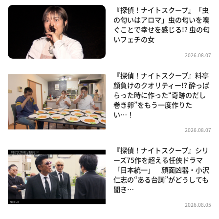
『探偵！ナイトスクープ』「虫
の匂いはアロマ」虫の匂いを嗅
ぐことで幸せを感じる!? 虫の匂
いフェチの女
2026.08.07
『探偵！ナイトスクープ』料亭
顔負けのクオリティー!? 酔っぱ
らった時に作った“奇跡のだし
巻き卵”をもう一度作りた
い…！
2026.08.07
『探偵！ナイトスクープ』シリ
ーズ75作を超える任侠ドラマ
「日本統一」 顔面凶器・小沢
仁志の“ある台詞”がどうしても
聞き…
2026.08.05