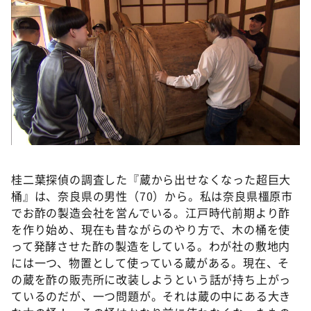
DAIGOも台所 ～きょうの献立 何にする？～
本日はダイアンなり！シーズン２
朝だ！生です旅サラダ
教えて！ニュースライブ 正義のミカタ
ＬＩＦＥ～夢のカタチ～
新婚さんいらっしゃい！
ポツンと一軒家
ザキ山小屋本館
桂二葉探偵の調査した『蔵から出せなくなった超巨大
桶』は、奈良県の男性（70）から。私は奈良県橿原市
ぺこぱのまるスポ
でお酢の製造会社を営んでいる。江戸時代前期より酢
アナ回覧板
を作り始め、現在も昔ながらのやり方で、木の桶を使
って発酵させた酢の製造をしている。わが社の敷地内
には一つ、物置として使っている蔵がある。現在、そ
の蔵を酢の販売所に改装しようという話が持ち上がっ
ているのだが、一つ問題が。それは蔵の中にある大き