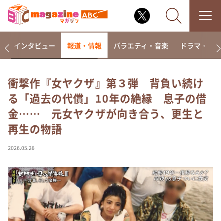
着
インタビュー
報道・情報
バラエティ・音楽
ドラマ・映
衝撃作『女ヤクザ』第３弾 背負い続け
る「過去の代償」10年の絶縁 息子の借
なるみ・岡村の過ぎるTV
金⋯⋯ 元女ヤクザが向き合う、更生と
相席食堂
再生の物語
これ余談なんですけど・・・
～人生密着トークバラエティ！～ やすとものいたっ
2026.05.26
て真剣です
探偵！ナイトスクープ
news おかえり
河合＆A.B.C-Z塚田×福井アナ「なんでやねん！？」
（news おかえり）