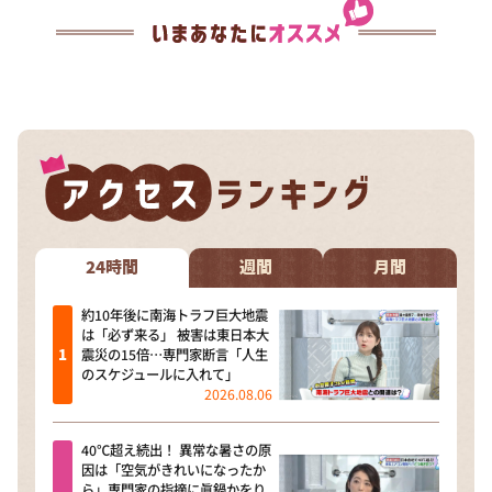
24時間
週間
月間
約10年後に南海トラフ巨大地震
は「必ず来る」 被害は東日本大
震災の15倍…専門家断言「人生
のスケジュールに入れて」
2026.08.06
40℃超え続出！ 異常な暑さの原
因は「空気がきれいになったか
ら」専門家の指摘に眞鍋かをり