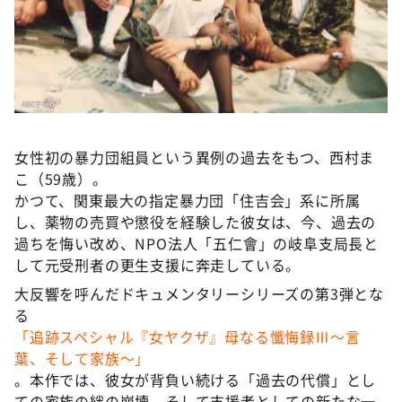
DAIGOも台所 ～きょうの献立 何にする？～
本日はダイアンなり！シーズン２
朝だ！生です旅サラダ
教えて！ニュースライブ 正義のミカタ
ＬＩＦＥ～夢のカタチ～
女性初の暴力団組員という異例の過去をもつ、西村ま
新婚さんいらっしゃい！
こ（59歳）。
ポツンと一軒家
かつて、関東最大の指定暴力団「住吉会」系に所属
し、薬物の売買や懲役を経験した彼女は、今、過去の
ザキ山小屋本館
過ちを悔い改め、NPO法人「五仁會」の岐阜支局長と
ぺこぱのまるスポ
して元受刑者の更生支援に奔走している。
アナ回覧板
大反響を呼んだドキュメンタリーシリーズの第3弾とな
る
「追跡スペシャル『女ヤクザ』母なる懺悔録Ⅲ～言
葉、そして家族～」
。本作では、彼女が背負い続ける「過去の代償」とし
ての家族の絆の崩壊、そして支援者としての新たな一