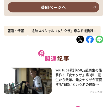
番組ページへ
報道・情報
追跡スペシャル『女ヤクザ』母なる懺悔録Ⅲ
YouTube累計650万超再生の衝
撃作！『女ヤクザ』第3弾 更
生から数年、元女ヤクザが直面
する“母親”という名の修羅…
2026.05.08