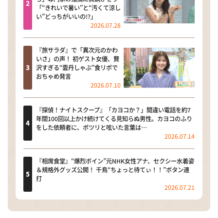
「“きれいで暑い”と“汚くて涼し
い”どっちがいいの!?」
2026.07.28
『旅サラダ』で「異次元のかわ
いさ」の声！ 初ゲスト女優、贅
沢すぎる“雲丹しゃぶ”食リポで
おちゃめ発言
2026.07.10
『探偵！ナイトスクープ』「カヨコか？」間違い電話を約7
年間100回以上かけ続けてくる見知らぬ男性。カヨコのふり
をした依頼者に、ポツリと呟いた言葉は…
2026.07.14
『相席食堂』“爆烈ボイン”元NHK女性アナ、セクシー水着姿
＆規格外グッズ公開！ 千鳥“ちょっと待てぃ！！”ボタン連
打
2026.07.21