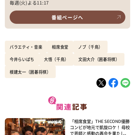
毎週(火)よる11:17
番組ページへ
バラエティ・音楽
相席食堂
ノブ（千鳥）
今井らいぱち
大悟（千鳥）
文田大介（囲碁将棋）
根建太一（囲碁将棋）
「相席食堂」THE SECOND優勝
コンビが地元で凱旋ロケ！ 母校
で恩師と感動の再会を果たし、