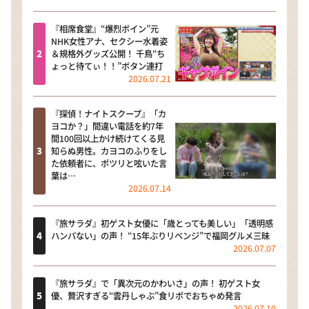
『相席食堂』“爆烈ボイン”元
NHK女性アナ、セクシー水着姿
＆規格外グッズ公開！ 千鳥“ち
ょっと待てぃ！！”ボタン連打
2026.07.21
『探偵！ナイトスクープ』「カ
ヨコか？」間違い電話を約7年
間100回以上かけ続けてくる見
知らぬ男性。カヨコのふりをし
た依頼者に、ポツリと呟いた言
葉は…
2026.07.14
『旅サラダ』初ゲスト女優に「歳とっても美しい」「透明感
ハンパない」の声！ “15年ぶりリベンジ”で福岡グルメ三昧
2026.07.07
『旅サラダ』で「異次元のかわいさ」の声！ 初ゲスト女
優、贅沢すぎる“雲丹しゃぶ”食リポでおちゃめ発言
2026.07.10