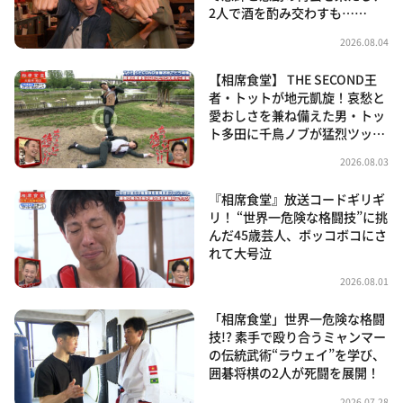
2人で酒を酌み交わすも……
2026.08.04
【相席食堂】 THE SECOND王
者・トットが地元凱旋！哀愁と
愛おしさを兼ね備えた男・トッ
ト多田に千鳥ノブが猛烈ツッ…
2026.08.03
『相席食堂』放送コードギリギ
リ！ “世界一危険な格闘技”に挑
んだ45歳芸人、ボッコボコにさ
れて大号泣
2026.08.01
「相席食堂」世界一危険な格闘
技!? 素手で殴り合うミャンマー
の伝統武術“ラウェイ”を学び、
囲碁将棋の2人が死闘を展開！
2026.07.28