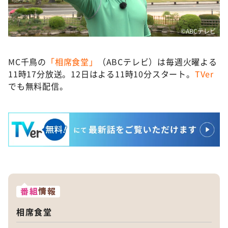
©ABCテレビ
MC千鳥の
「相席食堂」
（ABCテレビ）は毎週火曜よる
11時17分放送。12日はよる11時10分スタート。
TVer
でも無料配信。
番組
情報
相席食堂