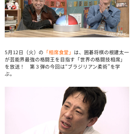
DAIGOも台所 ～きょうの献立 何にする？～
本日はダイアンなり！シーズン２
朝だ！生です旅サラダ
教えて！ニュースライブ 正義のミカタ
©ABCテレビ
ＬＩＦＥ～夢のカタチ～
5月12日（火）の
「相席食堂」
は、囲碁将棋の根建太一
新婚さんいらっしゃい！
が芸能界最強の格闘王を目指す「世界の格闘技相席」
ポツンと一軒家
を放送！ 第３弾の今回は“ブラジリアン柔術”を学
ぶ。
ザキ山小屋本館
ぺこぱのまるスポ
アナ回覧板