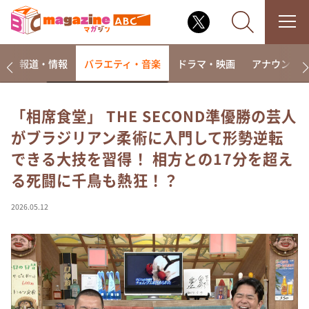
ー
報道・情報
バラエティ・音楽
ドラマ・映画
アナウンサ
「相席食堂」 THE SECOND準優勝の芸人
がブラジリアン柔術に入門して形勢逆転
なるみ・岡村の過ぎるTV
できる大技を習得！ 相方との17分を超え
相席食堂
る死闘に千鳥も熱狂！？
これ余談なんですけど・・・
～人生密着トークバラエティ！～ やすとものいたっ
2026.05.12
て真剣です
探偵！ナイトスクープ
news おかえり
河合＆A.B.C-Z塚田×福井アナ「なんでやねん！？」
（news おかえり）