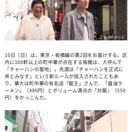
DAIGOも台所 ～きょうの献立 何にする？～
本日はダイアンなり！シーズン２
朝だ！生です旅サラダ
教えて！ニュースライブ 正義のミカタ
©️ABCテレビ
ＬＩＦＥ～夢のカタチ～
新婚さんいらっしゃい！
10日（日）は、東京・板橋編の第2回をお届けする。区
内に100軒以上の町中華が点在する板橋は、人呼んで
ポツンと一軒家
「チャーハンの聖地」。先週は「チャーハンを正式に
ザキ山小屋本館
丼とみなす」という新ルールが投入されたこともあ
り、華大は町中華の有名店「龍王」さんで、「醤油ラ
ぺこぱのまるスポ
ーメン」（480円）とボリューム満点の「炒飯」（550
アナ回覧板
円）をかっこんだ。