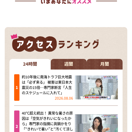
24時間
週間
月間
約10年後に南海トラフ巨大地震
は「必ず来る」 被害は東日本大
震災の15倍…専門家断言「人生
のスケジュールに入れて」
2026.08.06
40℃超え続出！ 異常な暑さの原
因は「空気がきれいになったか
ら」専門家の指摘に眞鍋かをり
「“きれいで暑い”と“汚くて涼し