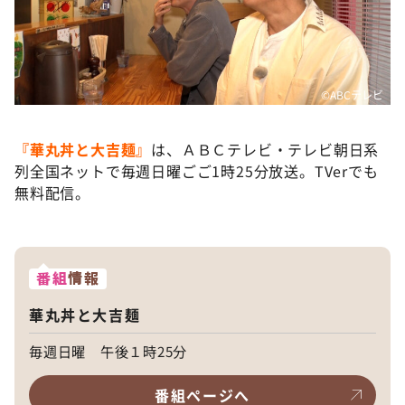
©️ABCテレビ
『華丸丼と大吉麺』
は、ＡＢＣテレビ・テレビ朝日系
列全国ネットで毎週日曜ごご1時25分放送。TVerでも
無料配信。
番組
情報
華丸丼と大吉麺
毎週日曜 午後１時25分
番組ページへ