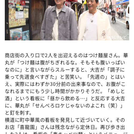
©️ABCテレビ
商店街の入り口で2人を出迎えるのはつけ麺屋さん。華
丸が「つけ麺は腹がちぎれるな。そもそも腹いっぱい
なのに」と言いながらスルーすると、大吉が「調子に
乗って先週食べすぎた」と苦笑い。「先週の」とはい
え、実際にはわずか30分前の出来事なので、お腹がこ
なれるまでにもう少し時間がかかりそうだ。「めしと
酒」という看板に「昼から飲める…」と反応する大吉
に、華丸が「せんべろロケじゃないのよこれ（笑）」
と釘を刺す。
横道に町中華風の看板を発見して近づいていく。その
お店「喜龍園」さんは残念ながら定休日。再び歩き出
した2人は、看板の「春キャベツ麺」というメニューに