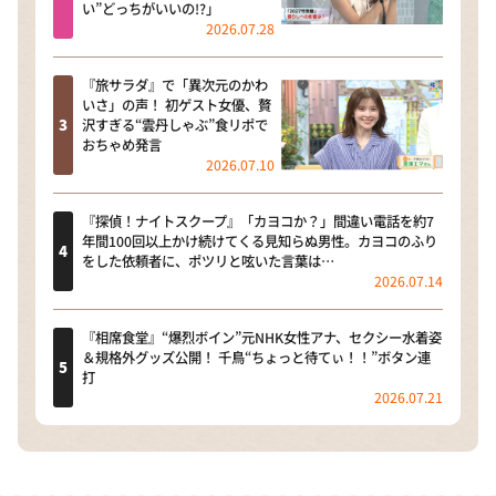
い”どっちがいいの!?」
2026.07.28
『旅サラダ』で「異次元のかわ
いさ」の声！ 初ゲスト女優、贅
沢すぎる“雲丹しゃぶ”食リポで
おちゃめ発言
2026.07.10
『探偵！ナイトスクープ』「カヨコか？」間違い電話を約7
年間100回以上かけ続けてくる見知らぬ男性。カヨコのふり
をした依頼者に、ポツリと呟いた言葉は…
2026.07.14
『相席食堂』“爆烈ボイン”元NHK女性アナ、セクシー水着姿
＆規格外グッズ公開！ 千鳥“ちょっと待てぃ！！”ボタン連
打
2026.07.21