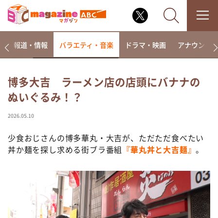
ー
報道・情報
バラエティ・音楽
ドラマ・映画
アナウンサ
博多大吉 ラーメン店の店頭にバナナの
ぬいぐるみ！？
なるみ・岡村の過ぎるTV
相席食堂
2026.05.10
これ余談なんですけど・・・
少食おじさんの博多華丸・大吉が、ただただ食べたい
～人生密着トークバラエティ！～ やすとものいたっ
丼か麺を探し求める街ブラ番組
『華丸丼と大吉麺』
。
て真剣です
探偵！ナイトスクープ
news おかえり
河合＆A.B.C-Z塚田×福井アナ「なんでやねん！？」
（news おかえり）