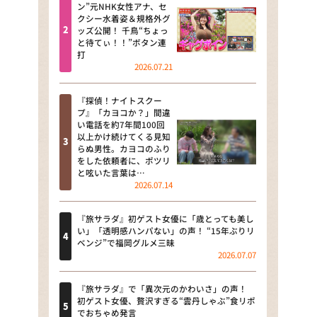
河合＆A.B.C-Z塚田×福井アナ
ン”元NHK女性アナ、セ
クシー水着姿＆規格外グ
「なんでやねん！？」（news お
ッズ公開！ 千鳥“ちょっ
かえり）
と待てぃ！！”ボタン連
打
DAIGOも台所 ～きょうの献立 何
2026.07.21
にする？～
『探偵！ナイトスクー
本日はダイアンなり！シーズン２
プ』「カヨコか？」間違
い電話を約7年間100回
朝だ！生です旅サラダ
以上かけ続けてくる見知
らぬ男性。カヨコのふり
をした依頼者に、ポツリ
教えて！ニュースライブ 正義の
と呟いた言葉は…
ミカタ
2026.07.14
ＬＩＦＥ～夢のカタチ～
『旅サラダ』初ゲスト女優に「歳とっても美し
い」「透明感ハンパない」の声！ “15年ぶりリ
新婚さんいらっしゃい！
ベンジ”で福岡グルメ三昧
2026.07.07
ポツンと一軒家
『旅サラダ』で「異次元のかわいさ」の声！
ザキ山小屋本館
初ゲスト女優、贅沢すぎる“雲丹しゃぶ”食リポ
でおちゃめ発言