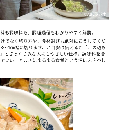
©️ABCラジオ
材料も調味料も、調理過程もわかりやすく解説。
だけでなく切り方や、食材選びも絶対にこうしてくだ
3～4㎝幅に切ります、と目安は伝えるが「この辺も
も」とざっくり派な人にもやさしい仕様。調味料を合
器でいい、とまさにゆるゆる食堂という名にふさわし