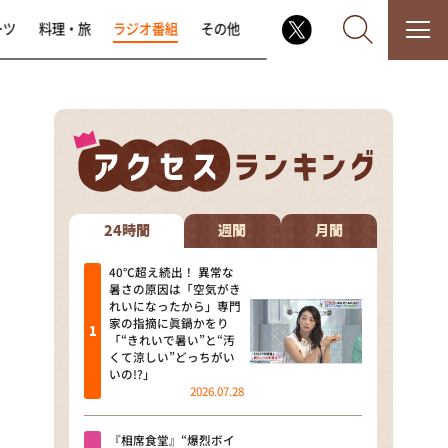
ーツ
料理・旅
ラジオ番組
その他
なるみ・岡村の過ぎるTV
相席食堂
24時間
週間
月間
これ余談なんですけど・・・
40℃超え続出！ 異常な
暑さの原因は「空気がき
れいになったから」専門
～人生密着トークバラエティ！
家の指摘に眞鍋かをり
～ やすとものいたって真剣です
「“きれいで暑い”と“汚
くて涼しい”どっちがい
探偵！ナイトスクープ
いの!?」
2026.07.28
news おかえり
『相席食堂』“爆烈ボイ