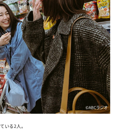
©️ABCラジオ
ている2人。