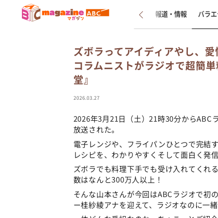
新着
インタビュー
報道・情報
バラエ
ズボラってアイディアやし、愛
コラムニストがラジオで超簡単
堂』
2026.03.27
2026年3月21日（土）21時30分から
放送された。
電子レンジや、フライパンひとつで完結
レシピを、わかりやすくそして面白く発
ズボラでも料理下手でも受け入れてくれる
数はなんと300万人以上！
そんな山本さんが今回はABCラジオで初
ー桂紗綾アナを迎えて、ラジオなのに一緒