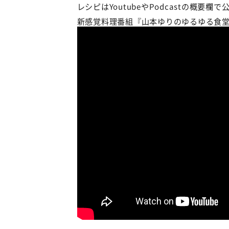
レシピはYoutubeやPodcastの概要欄で
新感覚料理番組『山本ゆりのゆるゆる食堂』