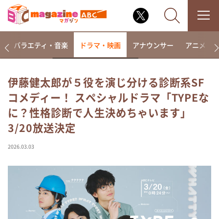
報
バラエティ・音楽
ドラマ・映画
アナウンサー
アニメ・
伊藤健太郎が５役を演じ分ける診断系SF
コメディー！ スペシャルドラマ「TYPEな
なるみ・岡村の過ぎるTV
に？性格診断で人生決めちゃいます」
相席食堂
3/20放送決定
これ余談なんですけど・・・
～人生密着トークバラエティ！～ やすとものいたっ
2026.03.03
て真剣です
探偵！ナイトスクープ
news おかえり
河合＆A.B.C-Z塚田×福井アナ「なんでやねん！？」
（news おかえり）