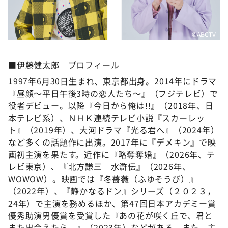
©ABCTV
■伊藤健太郎 プロフィール
1997年6月30日生まれ、東京都出身。2014年にドラマ
『昼顔～平日午後3時の恋人たち～』（フジテレビ）で
役者デビュー。以降『今日から俺は!!』（2018年、日
本テレビ系）、ＮＨＫ連続テレビ小説『スカーレッ
ト』（2019年）、大河ドラマ『光る君へ』（2024年）
など多くの話題作に出演。2017年に『デメキン』で映
画初主演を果たす。近作に『略奪奪婚』（2026年、テ
レビ東京）、『北方謙三 水滸伝』（2026年、
WOWOW）。映画では『冬薔薇（ふゆそうび）』
（2022年）、『静かなるドン』シリーズ（２０２３，
24年）で主演を務めるほか、第47回日本アカデミー賞
優秀助演男優賞を受賞した『あの花が咲く丘で、君と
また出会えたら。』（2023年）などがある。また、主