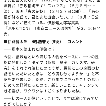
演舞台『赤坂檜町テキサスハウス』（５月８日～上
演）、映画『鬼の花嫁』（３月２７日公開）、『あの
星が降る丘で、君とまた出会いたい。』（８月７日公
開）などが控えている。伊藤健太郎写真集
『JUNCTION』（東京ニュース通信社）が３月10日発
売。
■伊藤健太郎 /結城翔役（5役） コメント
――脚本を読まれた印象は？
今回、結城翔という演じる人物をベースに、一つの性
格に特化した４タイプ（協調、堅実、カリスマ、研
究）をそれぞれ演じたのですが、最初にこの企画のお
話をいただいたときは「どう演じ分けようか…」と不
安もありました。ただ、これまでにやったことのない
初めての経験だったので、新しいことにチャレンジで
きる喜び、ワクワクはすごくありましたね。
――初の一人５役ということで、まずは演じてみてい
かがでしたか？