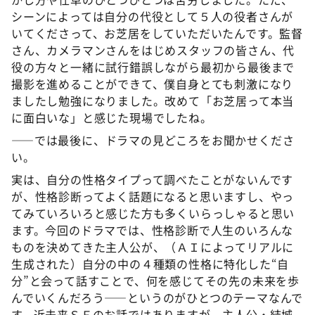
シーンによっては自分の代役として５人の役者さんが
いてくださって、お芝居をしていただいたんです。監督
さん、カメラマンさんをはじめスタッフの皆さん、代
役の方々と一緒に試行錯誤しながら最初から最後まで
撮影を進めることができて、僕自身とても刺激になり
ましたし勉強になりました。改めて「お芝居って本当
に面白いな」と感じた現場でしたね。
――では最後に、ドラマの見どころをお聞かせくださ
い。
実は、自分の性格タイプって調べたことがないんです
が、性格診断ってよく話題になると思いますし、やっ
てみていろいろと感じた方も多くいらっしゃると思い
ます。今回のドラマでは、性格診断で人生のいろんな
ものを決めてきた主人公が、（ＡＩによってリアルに
生成された）自分の中の４種類の性格に特化した“自
分”と会って話すことで、何を感じてその先の未来を歩
んでいくんだろう――というのがひとつのテーマなんで
す。近未来ＳＦのお話ではありますが、主人公・結城