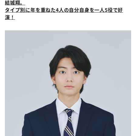
結城翔。
タイプ別に年を重ねた4人の自分自身を一人5役で好
演！