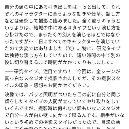
自分の頭の中にある引き出しをばーっと出して、それ
ぞれのキャラクターに合うような動きや仕草、話し方
などは研究して撮影に臨みました。全く違うキャラと
いうよりは、結城の中にある４タイプという演じ方を
心掛けたので、まったくの別人を演じるほどではなか
ったですが…１日にすべてのキャラクターを演じてい
たので大変ではありました（笑）。特に、研究タイプ
は独特な演じ方をしていたので、短い時間の中で別の
役に切り替えるまで時間がかかったりもしました。
――研究タイプ、注目ですね！ 今回は、全シーンが
真っ白なスタジオで撮影されましたが、その撮影スタ
イルの印象・感想もお聞かせください。
映像では、パッと照明がついたら目の前に自分と同じ
顔をした４タイプの人間が立っていてやり取りをして
いくんですが、撮影時は何もない誰もいないスタジオ
で自分一人が白い壁に向かって喋るんです。相手がいな
いという初めての撮影スタイルだったので、目線の動
かし方や仕草のひとつひとつは苦労しました。ただ、