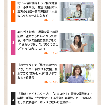
約10年後に南海トラフ巨大地震
は「必ず来る」 被害は東日本大
震災の15倍…専門家断言「人生
のスケジュールに入れて」
2026.08.06
40℃超え続出！ 異常な暑さの原
因は「空気がきれいになったか
ら」専門家の指摘に眞鍋かをり
「“きれいで暑い”と“汚くて涼し
い”どっちがいいの!?」
2026.07.28
『旅サラダ』で「異次元のかわ
いさ」の声！ 初ゲスト女優、贅
沢すぎる“雲丹しゃぶ”食リポで
おちゃめ発言
2026.07.10
『探偵！ナイトスクープ』「カヨコか？」間違い電話を約7
年間100回以上かけ続けてくる見知らぬ男性。カヨコのふり
をした依頼者に、ポツリと呟いた言葉は…