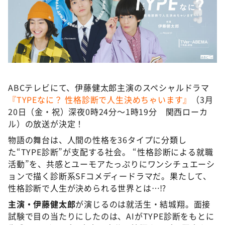
DAIGOも台所 ～きょうの献立 何にする？～
本日はダイアンなり！シーズン２
朝だ！生です旅サラダ
教えて！ニュースライブ 正義のミカタ
ＬＩＦＥ～夢のカタチ～
ABCテレビにて、伊藤健太郎主演のスペシャルドラマ
新婚さんいらっしゃい！
『TYPEなに？ 性格診断で人生決めちゃいます』
（3月
ポツンと一軒家
20日（金・祝）深夜0時24分～1時19分 関西ローカ
ル）の放送が決定！
ザキ山小屋本館
物語の舞台は、人間の性格を36タイプに分類し
ぺこぱのまるスポ
た“TYPE診断”が支配する社会。 “性格診断による就職
アナ回覧板
活動”を、共感とユーモアたっぷりにワンシチュエーシ
ョンで描く診断系SFコメディードラマだ。果たして、
性格診断で人生が決められる世界とは…⁉
主演・伊藤健太郎
が演じるのは就活生・結城翔。面接
試験で目の当たりにしたのは、AIがTYPE診断をもとに