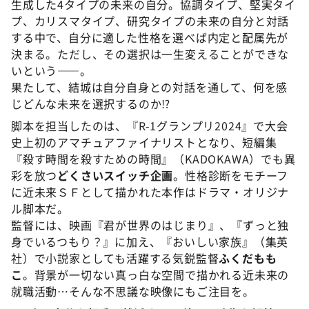
生成した4タイプの未来の自分。協調タイプ、堅実タイ
プ、カリスマタイプ、研究タイプの未来の自分と対話
する中で、自分に適した性格を選べば内定と配属先が
決まる。ただし、その選択は一生変えることができな
いという――。
果たして、結城は自分自身との対話を通して、何を感
じどんな未来を選択するのか⁉
脚本を担当したのは、『R-1グランプリ2024』で大会
史上初のアマチュアファイナリストとなり、短編集
『殺す時間を殺すための時間』（KADOKAWA）でも異
彩を放つ
どくさいスイッチ企画
。性格診断をモチーフ
に近未来ＳＦとして描かれた本作はドラマ・オリジナ
ル脚本だ。
監督には、映画『君が世界のはじまり』、『ずっと独
身でいるつもり？』に加え、『おいしい家族』（集英
社）で小説家としても活躍する気鋭監督
ふくだもも
こ
。背景が一切ない真っ白な空間で描かれる近未来の
就職活動…そんな不思議な映像にもご注目を。