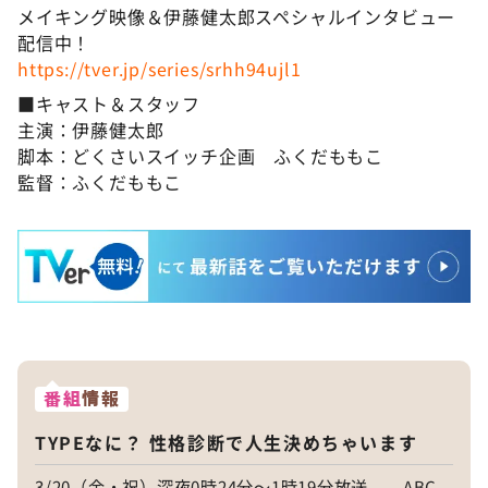
メイキング映像＆伊藤健太郎スペシャルインタビュー
配信中！
https://tver.jp/series/srhh94ujl1
■キャスト＆スタッフ
主演：伊藤健太郎
脚本：どくさいスイッチ企画 ふくだももこ
監督：ふくだももこ
番組
情報
TYPEなに？ 性格診断で人生決めちゃいます
3/20（金・祝）深夜0時24分～1時19分放送 ABC