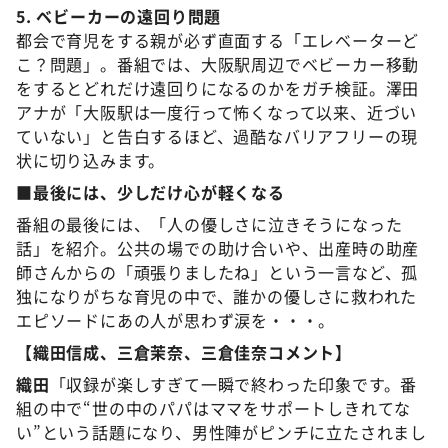
5. ベビーカーの遠回り問題
都会で育児をする親が必ず直面する「エレベーターど
こ？問題」。番組では、大阪駅周辺でベビーカー移動
をするとどれだけ遠回りになるのかをガチ検証。澤田
アナが「大阪駅は一度行って怖くなって以来、近づい
ていない」と告白するほど、過酷なバリアフリーの現
状に切り込みます。
■最後には、少しだけ心が軽くなる
番組の最後には、「人の優しさに泣きそうになった
話」を紹介。公共の場での助け合いや、出産時の助産
師さんからの「頑張りましたね」という一言など、孤
独になりがちな育児の中で、誰かの優しさに救われた
エピソードにあの人が思わず涙を・・・。
【織田信成、三倉茉奈、三倉佳奈コメント】
織田
「収録が楽しすぎて一瞬で終わった印象です。番
組の中で“世の中のパパはママをサポートしきれてな
い”という話題になり、男性陣がピンチに立たされまし