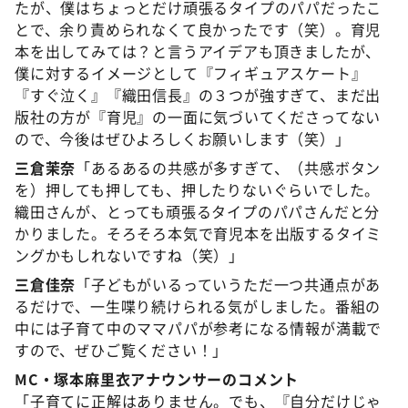
たが、僕はちょっとだけ頑張るタイプのパパだったこ
とで、余り責められなくて良かったです（笑）。育児
本を出してみては？と言うアイデアも頂きましたが、
僕に対するイメージとして『フィギュアスケート』
『すぐ泣く』『織田信長』の３つが強すぎて、まだ出
版社の方が『育児』の一面に気づいてくださってない
ので、今後はぜひよろしくお願いします（笑）」
三倉茉奈
「あるあるの共感が多すぎて、（共感ボタン
を）押しても押しても、押したりないぐらいでした。
織田さんが、とっても頑張るタイプのパパさんだと分
かりました。そろそろ本気で育児本を出版するタイミ
ングかもしれないですね（笑）」
三倉佳奈
「子どもがいるっていうただ一つ共通点があ
るだけで、一生喋り続けられる気がしました。番組の
中には子育て中のママパパが参考になる情報が満載で
すので、ぜひご覧ください！」
MC・塚本麻里衣アナウンサーのコメント
「子育てに正解はありません。でも、『自分だけじゃ