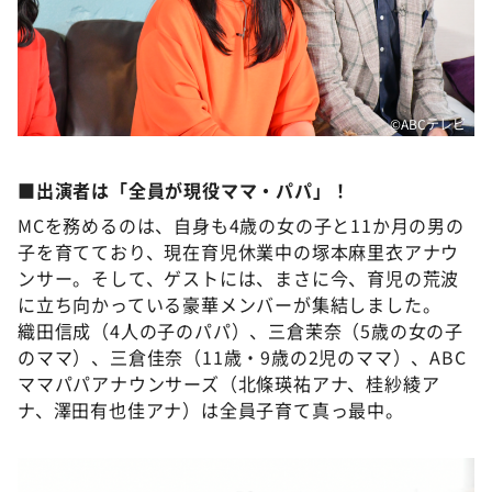
©ABCテレビ
■出演者は「全員が現役ママ・パパ」！
MCを務めるのは、自身も4歳の女の子と11か月の男の
子を育てており、現在育児休業中の塚本麻里衣アナウ
ンサー。そして、ゲストには、まさに今、育児の荒波
に立ち向かっている豪華メンバーが集結しました。
織田信成（4人の子のパパ）、三倉茉奈（5歳の女の子
のママ）、三倉佳奈（11歳・9歳の2児のママ）、ABC
ママパパアナウンサーズ（北條瑛祐アナ、桂紗綾ア
ナ、澤田有也佳アナ）は全員子育て真っ最中。