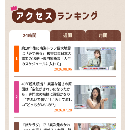
24時間
週間
月間
約10年後に南海トラフ巨大地震
は「必ず来る」 被害は東日本大
震災の15倍…専門家断言「人生
のスケジュールに入れて」
2026.08.06
40℃超え続出！ 異常な暑さの原
因は「空気がきれいになったか
ら」専門家の指摘に眞鍋かをり
「“きれいで暑い”と“汚くて涼し
い”どっちがいいの!?」
2026.07.28
『旅サラダ』で「異次元のかわ
いさ」の声！ 初ゲスト女優、贅