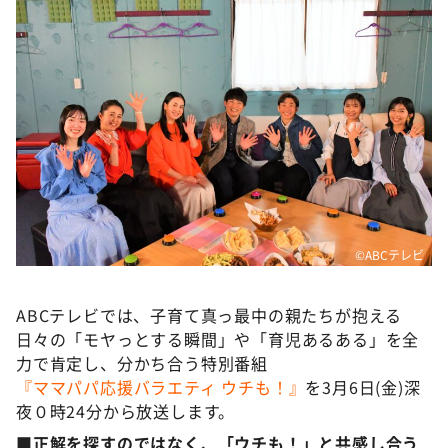
DAIGOも台所 ～きょうの献立 何にする？～
本日はダイアンなり！シーズン２
朝だ！生です旅サラダ
教えて！ニュースライブ 正義のミカタ
ＬＩＦＥ～夢のカタチ～
新婚さんいらっしゃい！
ポツンと一軒家
ザキ山小屋本館
©ABCテレビ
ぺこぱのまるスポ
ABCテレビでは、子育て真っ最中の親たちが抱える
アナ回覧板
日々の「モヤっとする瞬間」や「育児あるある」を全
力で肯定し、分かち合う特別番組
『ママパパ応援バラエティ ウチも！』
を3月6日(金)深
夜０時24分から放送します。
■正解を探すのではなく、「ウチも！」と共感し合う