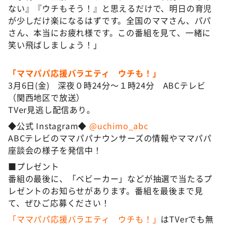
ない』『ウチもそう！』と思えるだけで、明日の育児
が少しだけ楽になるはずです。全国のママさん、パパ
さん、本当にお疲れ様です。この番組を見て、一緒に
笑い飛ばしましょう！」
「ママパパ応援バラエティ ウチも！」
3月6日(金) 深夜０時24分～１時24分 ABCテレビ
（関西地区で放送）
TVer見逃し配信あり。
◆公式 Instagram◆
@uchimo_abc
ABCテレビのママパパナウンサーズの情報やママパパ
座談会の様子を発信中！
■プレゼント
番組の最後に、「ベビーカー」などが抽選で当たるプ
レゼントのお知らせがあります。番組を最後まで見
て、ぜひご応募ください！
「ママパパ応援バラエティ ウチも！」
はTVerでも無