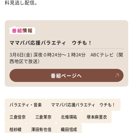
料見逃し配信。
番組
情報
ママパパ応援バラエティ ウチも！
3月6日(金) 深夜０時24分～１時24分 ABCテレビ（関
西地区で放送）
番組ページへ
バラエティ・音楽
ママパパ応援バラエティ ウチも！
三倉佳奈
三倉茉奈
北條瑛祐
塚本麻里衣
桂紗綾
澤田有也佳
織田信成