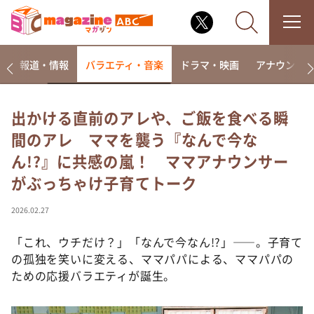
ー
報道・情報
バラエティ・音楽
ドラマ・映画
アナウンサ
出かける直前のアレや、ご飯を食べる瞬
間のアレ ママを襲う『なんで今な
なるみ・岡村の過ぎるTV
ん!?』に共感の嵐！ ママアナウンサー
相席食堂
がぶっちゃけ子育てトーク
これ余談なんですけど・・・
～人生密着トークバラエティ！～ やすとものいたっ
2026.02.27
て真剣です
「これ、ウチだけ？」「なんで今なん!?」――。子育て
探偵！ナイトスクープ
の孤独を笑いに変える、ママパパによる、ママパパの
news おかえり
ための応援バラエティが誕生。
河合＆A.B.C-Z塚田×福井アナ「なんでやねん！？」
（news おかえり）