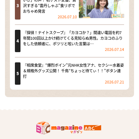
沢すぎる“雲丹しゃぶ”食リポで
おちゃめ発言
2026.07.10
『探偵！ナイトスクープ』「カヨコか？」間違い電話を約7
年間100回以上かけ続けてくる見知らぬ男性。カヨコのふり
をした依頼者に、ポツリと呟いた言葉は…
2026.07.14
『相席食堂』“爆烈ボイン”元NHK女性アナ、セクシー水着姿
＆規格外グッズ公開！ 千鳥“ちょっと待てぃ！！”ボタン連
打
2026.07.21