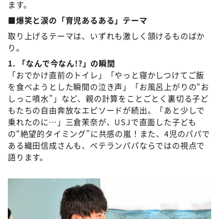
ます。
■爆笑と涙の「育児あるある」テーマ
取り上げるテーマは、いずれも激しく頷けるものばか
り。
1. 「なんで今なん!?」の瞬間
「おでかけ直前のトイレ」「やっと寝かしつけてご飯
を食べようとした瞬間の泣き声」「お風呂上がりの“お
しっこ噴水”」など、親の計算をことごとく裏切る子ど
もたちの自由奔放なエピソードが続出。「あと少しで
乗れたのに…」三倉茉奈が、USJで直面した子ども
の“絶望的タイミング”に共感の嵐！また、4児のパパで
ある織田信成さんも、ベテランパパならではの視点で
語ります。