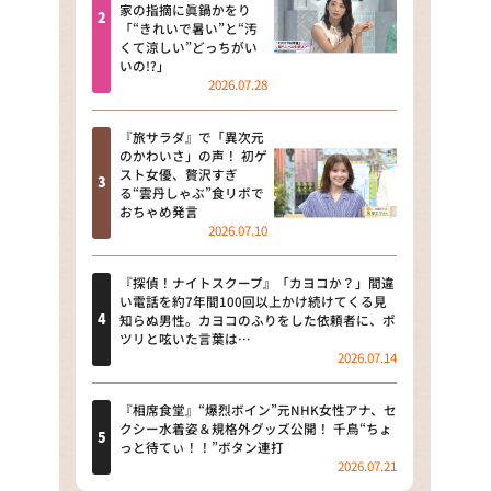
河合＆A.B.C-Z塚田×福井アナ
家の指摘に眞鍋かをり
「“きれいで暑い”と“汚
「なんでやねん！？」（news お
くて涼しい”どっちがい
かえり）
いの!?」
2026.07.28
DAIGOも台所 ～きょうの献立 何
にする？～
『旅サラダ』で「異次元
のかわいさ」の声！ 初ゲ
本日はダイアンなり！シーズン２
スト女優、贅沢すぎ
る“雲丹しゃぶ”食リポで
朝だ！生です旅サラダ
おちゃめ発言
2026.07.10
教えて！ニュースライブ 正義の
ミカタ
『探偵！ナイトスクープ』「カヨコか？」間違
い電話を約7年間100回以上かけ続けてくる見
ＬＩＦＥ～夢のカタチ～
知らぬ男性。カヨコのふりをした依頼者に、ポ
ツリと呟いた言葉は…
2026.07.14
新婚さんいらっしゃい！
ポツンと一軒家
『相席食堂』“爆烈ボイン”元NHK女性アナ、セ
クシー水着姿＆規格外グッズ公開！ 千鳥“ちょ
っと待てぃ！！”ボタン連打
ザキ山小屋本館
2026.07.21