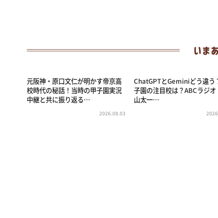
元阪神・原口文仁が明かす帝京高
ChatGPTとGeminiどう違
校時代の秘話！当時の甲子園実況
子園の注目校は？ABCラジオ
中継と共に振り返る…
山太一…
2026.08.03
2026