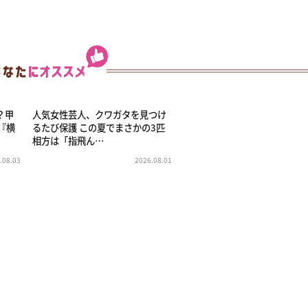
う？甲
人気女性芸人、クワガタを見つけ
『横
るたび保護 この夏でまさかの3匹
相方は「指飛ん…
.08.03
2026.08.01