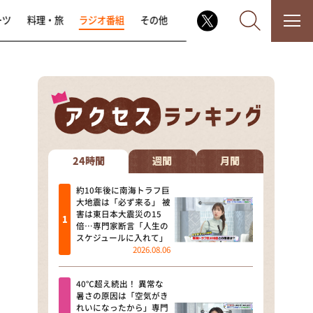
ーツ
料理・旅
ラジオ番組
その他
なるみ・岡村の過ぎるTV
相席食堂
24時間
週間
月間
これ余談なんですけど・・・
約10年後に南海トラフ巨
大地震は「必ず来る」 被
害は東日本大震災の15
～人生密着トークバラエティ！
倍…専門家断言「人生の
～ やすとものいたって真剣です
スケジュールに入れて」
2026.08.06
探偵！ナイトスクープ
40℃超え続出！ 異常な
news おかえり
暑さの原因は「空気がき
れいになったから」専門