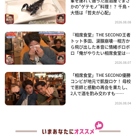
輩を連れて通った居酒屋でまさ
かの“ゲテモノ”料理！？ 千鳥・
大悟は「哲夫が心配」
2026.08.08
『相席食堂』THE SECOND王者
トット多田、涙腺崩壊…相方か
ら飛び出した本音に情緒ボロボ
ロ「俺がやりたい相席食堂は…
2026.08.07
「相席食堂」THE SECOND優勝
コンビが地元で凱旋ロケ！ 母校
で恩師と感動の再会を果たし、
2人で酒を酌み交わすも……
2026.08.04