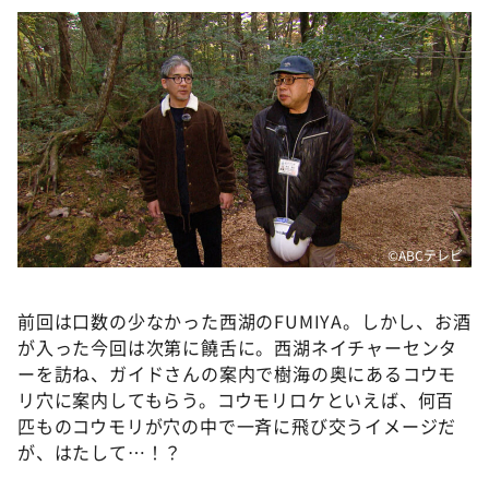
©ABCテレビ
前回は口数の少なかった西湖のFUМIYA。しかし、お酒
が入った今回は次第に饒舌に。西湖ネイチャーセンタ
ーを訪ね、ガイドさんの案内で樹海の奥にあるコウモ
リ穴に案内してもらう。コウモリロケといえば、何百
匹ものコウモリが穴の中で一斉に飛び交うイメージだ
が、はたして…！？