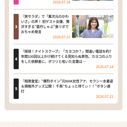
2026.07.28
『旅サラダ』で「異次元のかわ
いさ」の声！ 初ゲスト女優、贅
沢すぎる“雲丹しゃぶ”食リポで
おちゃめ発言
2026.07.10
『探偵！ナイトスクープ』「カヨコか？」間違い電話を約7
年間100回以上かけ続けてくる見知らぬ男性。カヨコのふり
をした依頼者に、ポツリと呟いた言葉は…
2026.07.14
『相席食堂』“爆烈ボイン”元NHK女性アナ、セクシー水着姿
＆規格外グッズ公開！ 千鳥“ちょっと待てぃ！！”ボタン連
打
2026.07.21