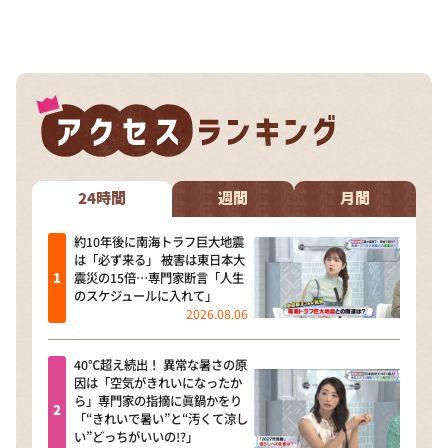
24時間
週間
月間
約10年後に南海トラフ巨大地震
は「必ず来る」 被害は東日本大
震災の15倍…専門家断言「人生
のスケジュールに入れて」
2026.08.06
40℃超え続出！ 異常な暑さの原
因は「空気がきれいになったか
ら」専門家の指摘に眞鍋かをり
「“きれいで暑い”と“汚くて涼し
い”どっちがいいの!?」