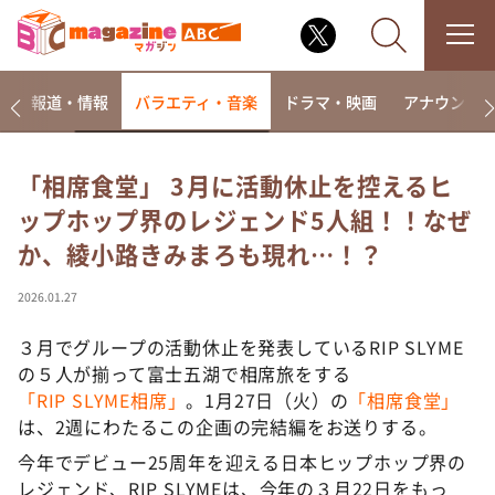
ー
報道・情報
バラエティ・音楽
ドラマ・映画
アナウンサ
「相席食堂」 3月に活動休止を控えるヒ
ップホップ界のレジェンド5人組！！なぜ
なるみ・岡村の過ぎるTV
か、綾小路きみまろも現れ…！？
相席食堂
これ余談なんですけど・・・
2026.01.27
～人生密着トークバラエティ！～ やすとものいたっ
て真剣です
３月でグループの活動休止を発表しているRIP SLYМE
の５人が揃って富士五湖で相席旅をする
探偵！ナイトスクープ
「RIP SLYМE相席」
。1月27日（火）の
「相席食堂」
news おかえり
は、2週にわたるこの企画の完結編をお送りする。
河合＆A.B.C-Z塚田×福井アナ「なんでやねん！？」
今年でデビュー25周年を迎える日本ヒップホップ界の
（news おかえり）
レジェンド、RIP SLYМEは、今年の３月22日をもっ