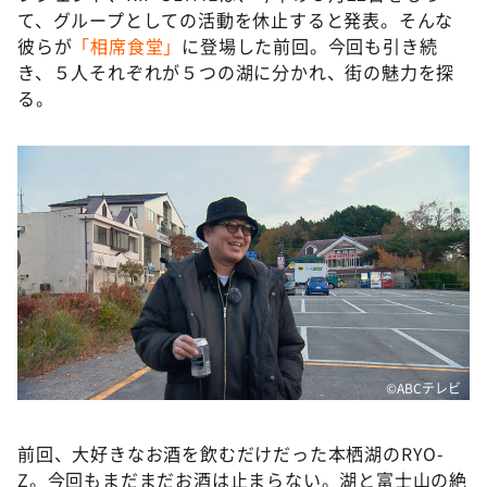
DAIGOも台所 ～きょうの献立 何にする？～
て、グループとしての活動を休止すると発表。そんな
彼らが
「相席食堂」
に登場した前回。今回も引き続
本日はダイアンなり！シーズン２
き、５人それぞれが５つの湖に分かれ、街の魅力を探
朝だ！生です旅サラダ
る。
教えて！ニュースライブ 正義のミカタ
ＬＩＦＥ～夢のカタチ～
新婚さんいらっしゃい！
ポツンと一軒家
ザキ山小屋本館
ぺこぱのまるスポ
アナ回覧板
©ABCテレビ
前回、大好きなお酒を飲むだけだった本栖湖のRYO-
Z。今回もまだまだお酒は止まらない。湖と富士山の絶