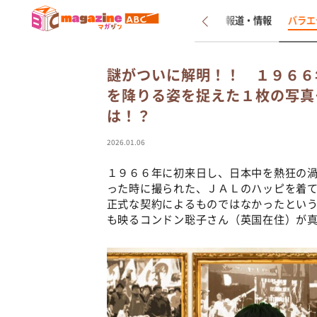
新着
インタビュー
報道・情報
バラエ
謎がついに解明！！ １９６６
を降りる姿を捉えた１枚の写真
は！？
2026.01.06
１９６６年に初来日し、日本中を熱狂の
った時に撮られた、ＪＡＬのハッピを着
正式な契約によるものではなかったとい
も映るコンドン聡子さん（英国在住）が