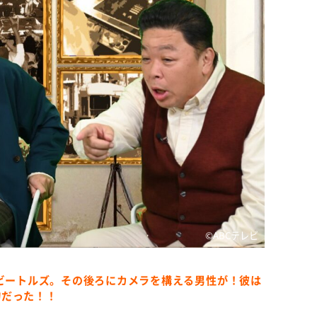
©️ABCテレビ
るビートルズ。その後ろにカメラを構える男性が！彼は
物だった！！