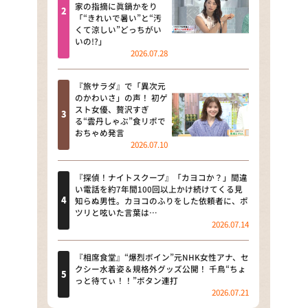
河合＆A.B.C-Z塚田×福井アナ
家の指摘に眞鍋かをり
「“きれいで暑い”と“汚
「なんでやねん！？」（news お
くて涼しい”どっちがい
かえり）
いの!?」
2026.07.28
DAIGOも台所 ～きょうの献立 何
にする？～
『旅サラダ』で「異次元
のかわいさ」の声！ 初ゲ
本日はダイアンなり！シーズン２
スト女優、贅沢すぎ
る“雲丹しゃぶ”食リポで
朝だ！生です旅サラダ
おちゃめ発言
2026.07.10
教えて！ニュースライブ 正義の
ミカタ
『探偵！ナイトスクープ』「カヨコか？」間違
い電話を約7年間100回以上かけ続けてくる見
ＬＩＦＥ～夢のカタチ～
知らぬ男性。カヨコのふりをした依頼者に、ポ
ツリと呟いた言葉は…
2026.07.14
新婚さんいらっしゃい！
ポツンと一軒家
『相席食堂』“爆烈ボイン”元NHK女性アナ、セ
クシー水着姿＆規格外グッズ公開！ 千鳥“ちょ
っと待てぃ！！”ボタン連打
ザキ山小屋本館
2026.07.21