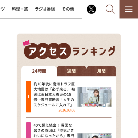
ーツ
料理・旅
ラジオ番組
その他
なるみ・岡村の過ぎるTV
相席食堂
24時間
週間
月間
これ余談なんですけど・・・
約10年後に南海トラフ巨
大地震は「必ず来る」 被
害は東日本大震災の15
～人生密着トークバラエティ！
倍…専門家断言「人生の
～ やすとものいたって真剣です
スケジュールに入れて」
2026.08.06
探偵！ナイトスクープ
40℃超え続出！ 異常な
news おかえり
暑さの原因は「空気がき
れいになったから」専門