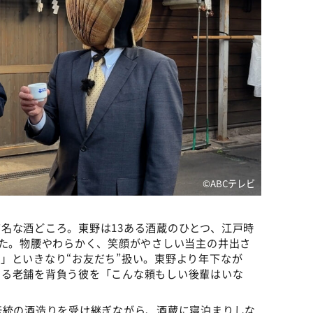
©ABCテレビ
名な酒どころ。東野は13ある酒蔵のひとつ、江戸時
れた。物腰やわらかく、笑顔がやさしい当主の井出さ
」といきなり“お友だち”扱い。東野より年下なが
ある老舗を背負う彼を「こんな頼もしい後輩はいな
伝統の酒造りを受け継ぎながら、酒蔵に寝泊まりしな