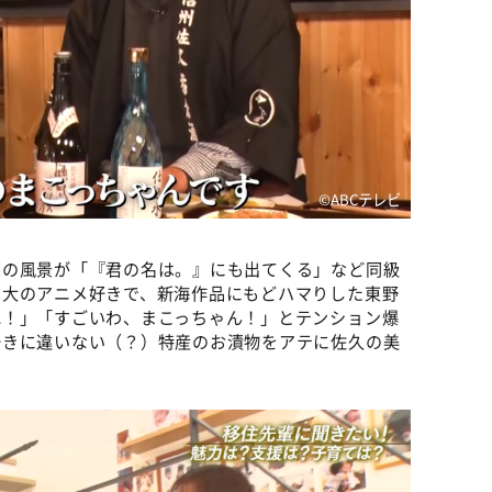
©ABCテレビ
湖の風景が「『君の名は。』にも出てくる」など同級
は大のアニメ好きで、新海作品にもどハマりした東野
ね！」「すごいわ、まこっちゃん！」とテンション爆
好きに違いない（？）特産のお漬物をアテに佐久の美