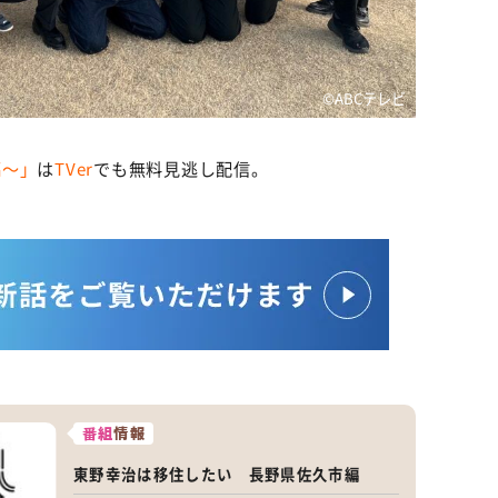
©ABCテレビ
編〜」
は
TVer
でも無料見逃し配信。
番組
情報
東野幸治は移住したい 長野県佐久市編