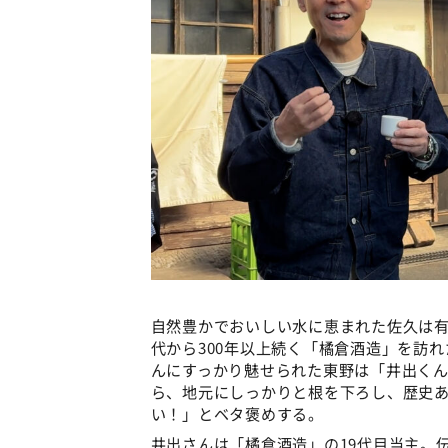
自然豊かでおいしい水に恵まれた佐久は有
代から300年以上続く「橘倉酒造」を訪
んにすっかり魅せられた東野は「井出くん
ら、地元にしっかりと根を下ろし、歴史
い！」とベタ褒めする。
井出さんは「橘倉酒造」の19代目当主。