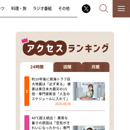
ーツ
料理・旅
ラジオ番組
その他
なるみ・岡村の過ぎるTV
相席食堂
24時間
週間
月間
これ余談なんですけど・・・
約10年後に南海トラフ巨
大地震は「必ず来る」 被
害は東日本大震災の15
～人生密着トークバラエティ！
倍…専門家断言「人生の
～ やすとものいたって真剣です
スケジュールに入れて」
2026.08.06
探偵！ナイトスクープ
40℃超え続出！ 異常な
news おかえり
暑さの原因は「空気がき
れいになったから」専門