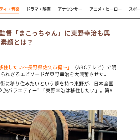
ティ・音楽
ドラマ・映画
アナウンサー
アニメ・ヒーロー
スポ
監督「まこっちゃん」に東野幸治も興
秘素顔とは？
移住したい〜長野県佐久市編〜」
（ABCテレビ）で明
知られざるエピソードが東野幸治を大興奮させた。
る街に移り住みたいという夢を持つ東野が、日本全国
ク旅バラエティー” 「東野幸治は移住したい」。第8
。