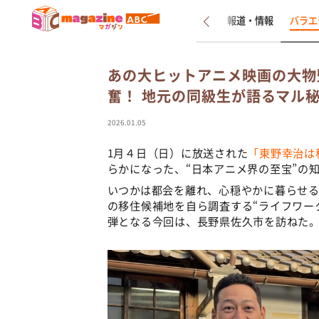
新着
インタビュー
報道・情報
バラエ
あの大ヒットアニメ映画の大物
奮！ 地元の同級生が語るマル
2026.01.05
1月４日（日）に放送された
「東野幸治は
らかになった、“日本アニメ界の至宝”の
いつかは都会を離れ、心穏やかに暮らせ
の移住候補地を自ら調査する“ライフワー
弾となる今回は、長野県佐久市を訪ねた