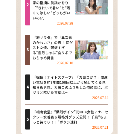
河合＆A.B.C-Z塚田×福井アナ
家の指摘に眞鍋かをり
「“きれいで暑い”と“汚
「なんでやねん！？」（news お
くて涼しい”どっちがい
かえり）
いの!?」
2026.07.28
DAIGOも台所 ～きょうの献立 何
にする？～
『旅サラダ』で「異次元
のかわいさ」の声！ 初ゲ
本日はダイアンなり！シーズン２
スト女優、贅沢すぎ
る“雲丹しゃぶ”食リポで
朝だ！生です旅サラダ
おちゃめ発言
2026.07.10
教えて！ニュースライブ 正義の
ミカタ
『探偵！ナイトスクープ』「カヨコか？」間違
い電話を約7年間100回以上かけ続けてくる見
ＬＩＦＥ～夢のカタチ～
知らぬ男性。カヨコのふりをした依頼者に、ポ
ツリと呟いた言葉は…
2026.07.14
新婚さんいらっしゃい！
ポツンと一軒家
『相席食堂』“爆烈ボイン”元NHK女性アナ、セ
クシー水着姿＆規格外グッズ公開！ 千鳥“ちょ
っと待てぃ！！”ボタン連打
ザキ山小屋本館
2026.07.21