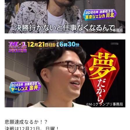
©M-1グランプリ事務局
©M-1グランプリ事務局
悲願達成なるか！？
決戦は12月21日、日曜！