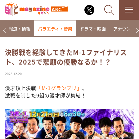
ー
報道・情報
バラエティ・音楽
ドラマ・映画
アナウンサ
決勝戦を経験してきたM-1ファイナリス
ト、2025で悲願の優勝なるか！？
なるみ・岡村の過ぎるTV
相席食堂
2025.12.20
これ余談なんですけど・・・
漫才頂上決戦
「M-1グランプリ」
。
～人生密着トークバラエティ！～ やすとものいたっ
激戦を制した9組の漫才師が集結！
て真剣です
探偵！ナイトスクープ
news おかえり
河合＆A.B.C-Z塚田×福井アナ「なんでやねん！？」
（news おかえり）