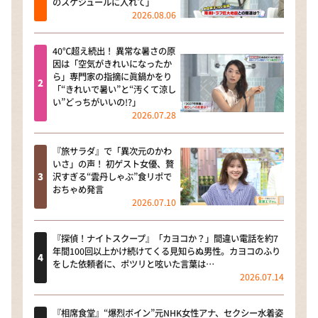
のスケジュールに入れて」
2026.08.06
40℃超え続出！ 異常な暑さの原
因は「空気がきれいになったか
ら」専門家の指摘に眞鍋かをり
「“きれいで暑い”と“汚くて涼し
い”どっちがいいの!?」
2026.07.28
『旅サラダ』で「異次元のかわ
いさ」の声！ 初ゲスト女優、贅
沢すぎる“雲丹しゃぶ”食リポで
おちゃめ発言
2026.07.10
『探偵！ナイトスクープ』「カヨコか？」間違い電話を約7
年間100回以上かけ続けてくる見知らぬ男性。カヨコのふり
をした依頼者に、ポツリと呟いた言葉は…
2026.07.14
『相席食堂』“爆烈ボイン”元NHK女性アナ、セクシー水着姿