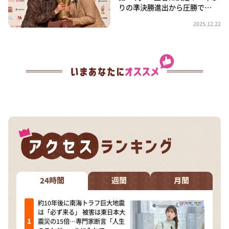
りの準決勝進出から圧勝で…
2025.12.22
24時間
週間
月間
約10年後に南海トラフ巨大地震
は「必ず来る」 被害は東日本大
震災の15倍…専門家断言「人生