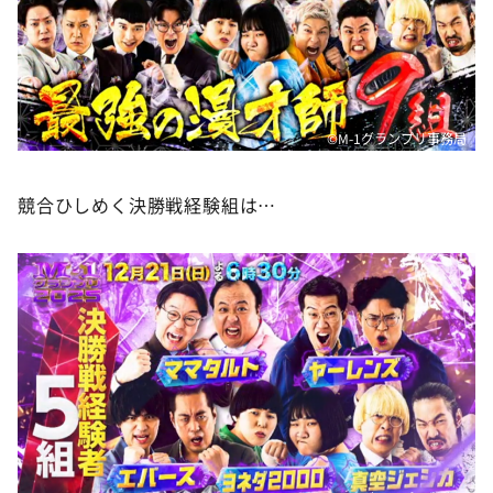
DAIGOも台所 ～きょうの献立 何にする？～
本日はダイアンなり！シーズン２
朝だ！生です旅サラダ
教えて！ニュースライブ 正義のミカタ
©M-1グランプリ事務局
ＬＩＦＥ～夢のカタチ～
新婚さんいらっしゃい！
競合ひしめく決勝戦経験組は…
ポツンと一軒家
ザキ山小屋本館
ぺこぱのまるスポ
アナ回覧板