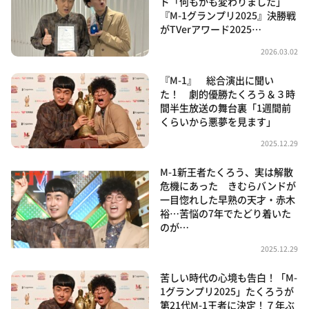
ド「何もかも変わりました」
『M-1グランプリ2025』決勝戦
がTVerアワード2025…
2026.03.02
『M-1』 総合演出に聞い
た！ 劇的優勝たくろう＆３時
間半生放送の舞台裏「1週間前
くらいから悪夢を見ます」
2025.12.29
M-1新王者たくろう、実は解散
危機にあった きむらバンドが
一目惚れした早熟の天才・赤木
裕…苦悩の7年でたどり着いた
のが…
2025.12.29
苦しい時代の心境も告白！「M-
1グランプリ2025」たくろうが
第21代M-1王者に決定！７年ぶ