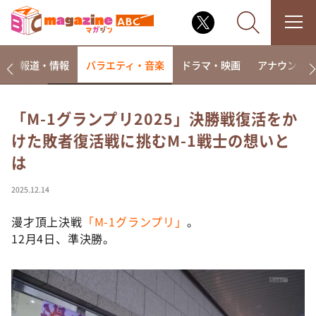
ー
報道・情報
バラエティ・音楽
ドラマ・映画
アナウンサ
「M-1グランプリ2025」決勝戦復活をか
けた敗者復活戦に挑むM-1戦士の想いと
なるみ・岡村の過ぎるTV
は
相席食堂
これ余談なんですけど・・・
2025.12.14
～人生密着トークバラエティ！～ やすとものいたっ
て真剣です
漫才頂上決戦
「M-1グランプリ」
。
12月4日、準決勝。
探偵！ナイトスクープ
news おかえり
河合＆A.B.C-Z塚田×福井アナ「なんでやねん！？」
（news おかえり）