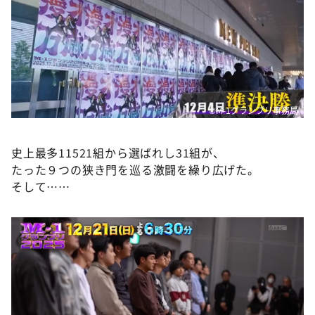
DAIGOも台所 ～きょうの献立 何にする？～
本日はダイアンなり！シーズン２
朝だ！生です旅サラダ
教えて！ニュースライブ 正義のミカタ
ＬＩＦＥ～夢のカタチ～
©M-1グランプリ事務局
新婚さんいらっしゃい！
史上最多11521組から選ばれし31組が、
ポツンと一軒家
たった９つの狭き門を巡る激闘を繰り広げた。
ザキ山小屋本館
そして……
ぺこぱのまるスポ
アナ回覧板