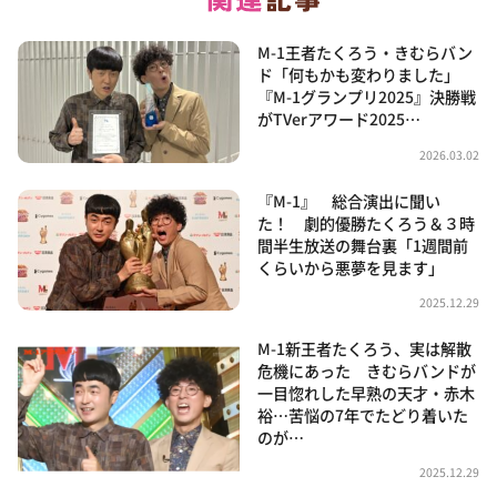
M-1王者たくろう・きむらバン
ド「何もかも変わりました」
『M-1グランプリ2025』決勝戦
がTVerアワード2025…
2026.03.02
『M-1』 総合演出に聞い
た！ 劇的優勝たくろう＆３時
間半生放送の舞台裏「1週間前
くらいから悪夢を見ます」
2025.12.29
M-1新王者たくろう、実は解散
危機にあった きむらバンドが
一目惚れした早熟の天才・赤木
裕…苦悩の7年でたどり着いた
のが…
2025.12.29