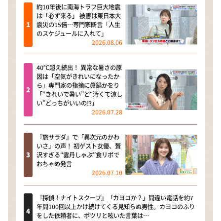
約10年後に南海トラフ巨大地震
は「必ず来る」 被害は東日本大
震災の15倍…専門家断言「人生
のスケジュールに入れて」
2026.08.06
40℃超え続出！ 異常な暑さの原
因は「空気がきれいになったか
ら」専門家の指摘に眞鍋かをり
「“きれいで暑い”と“汚くて涼し
い”どっちがいいの!?」
2026.07.28
『旅サラダ』で「異次元のかわ
いさ」の声！ 初ゲスト女優、贅
沢すぎる“雲丹しゃぶ”食リポで
おちゃめ発言
2026.07.10
『探偵！ナイトスクープ』「カヨコか？」間違い電話を約7
年間100回以上かけ続けてくる見知らぬ男性。カヨコのふり
をした依頼者に、ポツリと呟いた言葉は…