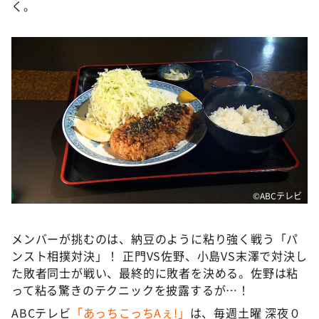
く。
©ABCテレビ
メンバーが挑むのは、納豆のように粘り強く戦う「パ
ンスト相撲対決」！ 正門VS佐野、小島VS末澤で対決し
た敗者同士が戦い、最終的に敗者を決める。佐野は粘
って粘る驚きのテクニックを披露するが…！
ABCテレビ
「あっちこっちAぇ!」
は、毎週土曜 深夜０