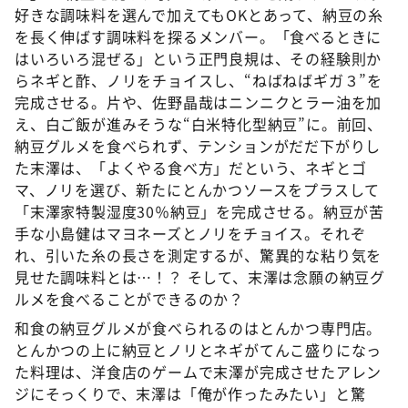
好きな調味料を選んで加えてもOKとあって、納豆の糸
を長く伸ばす調味料を探るメンバー。「食べるときに
はいろいろ混ぜる」という正門良規は、その経験則か
らネギと酢、ノリをチョイスし、“ねばねばギガ３”を
完成させる。片や、佐野晶哉はニンニクとラー油を加
え、白ご飯が進みそうな“白米特化型納豆”に。前回、
納豆グルメを食べられず、テンションがだだ下がりし
た末澤は、「よくやる食べ方」だという、ネギとゴ
マ、ノリを選び、新たにとんかつソースをプラスして
「末澤家特製湿度30％納豆」を完成させる。納豆が苦
手な小島健はマヨネーズとノリをチョイス。それぞ
れ、引いた糸の長さを測定するが、驚異的な粘り気を
見せた調味料とは…！？ そして、末澤は念願の納豆グ
ルメを食べることができるのか？
和食の納豆グルメが食べられるのはとんかつ専門店。
とんかつの上に納豆とノリとネギがてんこ盛りになっ
た料理は、洋食店のゲームで末澤が完成させたアレン
ジにそっくりで、末澤は「俺が作ったみたい」と驚