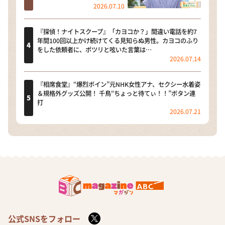
2026.07.10
『探偵！ナイトスクープ』「カヨコか？」間違い電話を約7
年間100回以上かけ続けてくる見知らぬ男性。カヨコのふり
をした依頼者に、ポツリと呟いた言葉は…
2026.07.14
『相席食堂』“爆烈ボイン”元NHK女性アナ、セクシー水着姿
＆規格外グッズ公開！ 千鳥“ちょっと待てぃ！！”ボタン連
打
2026.07.21
公式SNSをフォロー