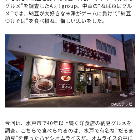
DAIGOも台所 ～きょうの献立 何にする？～
グルメ”を調査したAぇ! group。中華の“ねばねばグル
メ”では、納豆が大好きな末澤がゲームに負けて“納豆
本日はダイアンなり！シーズン２
つけそば”を食べ損ね、悔しい思いをした。
朝だ！生です旅サラダ
教えて！ニュースライブ 正義のミカタ
ＬＩＦＥ～夢のカタチ～
新婚さんいらっしゃい！
ポツンと一軒家
ザキ山小屋本館
ぺこぱのまるスポ
アナ回覧板
©ABCテレビ
今回は、水戸市で40年以上続く洋食店の納豆グルメを
調査。こちらで食べられるのは、水戸で有名な“だるま
納豆”を使ったハヤシオムライスだ。オムライスの中に