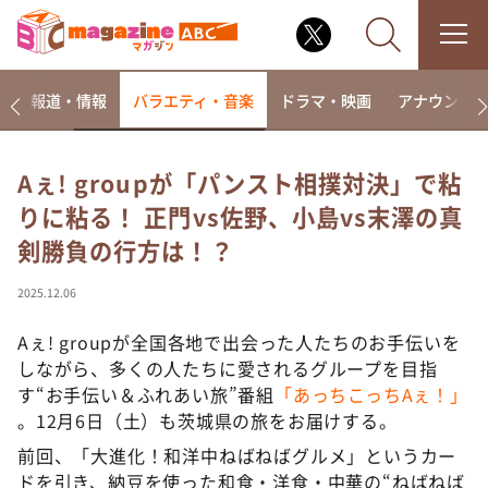
ー
報道・情報
バラエティ・音楽
ドラマ・映画
アナウンサ
Aぇ! groupが「パンスト相撲対決」で粘
りに粘る！ 正門vs佐野、小島vs末澤の真
なるみ・岡村の過ぎるTV
剣勝負の行方は！？
相席食堂
これ余談なんですけど・・・
2025.12.06
～人生密着トークバラエティ！～ やすとものいたっ
て真剣です
Aぇ! groupが全国各地で出会った人たちのお手伝いを
しながら、多くの人たちに愛されるグループを目指
探偵！ナイトスクープ
す“お手伝い＆ふれあい旅”番組
「あっちこっちAぇ！」
news おかえり
。12月6日（土）も茨城県の旅をお届けする。
河合＆A.B.C-Z塚田×福井アナ「なんでやねん！？」
前回、「大進化！和洋中ねばねばグルメ」というカー
（news おかえり）
ドを引き、納豆を使った和食・洋食・中華の“ねばねば