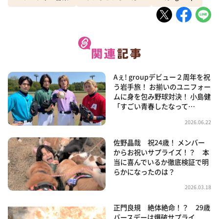
Aぇ! groupデビュー２周年を祝
う岩手旅！ お揃いのユニフォー
ムに身を包み野球対決！ 小島健
「すごい青春したなって…
2026.06.22
佐野晶哉 祝24歳！ メンバー
からお祝いサプライズ！？ 本
当に喜んでいるか徹底検証で明
らかになったのは？
2026.03.18
正門良規 絶体絶命！？ 29歳
バースデーは爆破サプライ