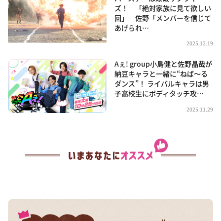
ズ！ 「絶対家族に見て欲しい
回」 佐野「メンバーを信じて
あげられ…
2025.12.19
Aぇ! group小島健と佐野晶哉が
納豆キャラと一緒に“ねば～る
ダンス”！ ライバルキャラは男
子高校生にボディタッチ攻…
2025.11.29