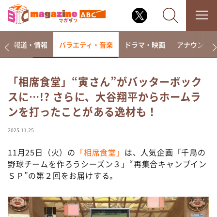
ー
報道・情報
バラエティ・音楽
ドラマ・映画
アナウンサ
「相席食堂」“寅さん”がバッターボック
スに…!? さらに、大谷翔平からホームラ
なるみ・岡村の過ぎるTV
ンを打ったことがある逸材も！
相席食堂
これ余談なんですけど・・・
2025.11.25
～人生密着トークバラエティ！～ やすとものいたっ
て真剣です
11月25日（火）の
「相席食堂」
は、人気企画「千鳥の
野球チームを作ろうシーズン３」“再集合キャンプイン
探偵！ナイトスクープ
ＳＰ”の第２回をお届けする。
news おかえり
河合＆A.B.C-Z塚田×福井アナ「なんでやねん！？」
（news おかえり）