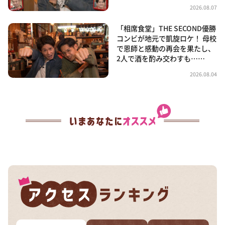
2026.08.07
「相席食堂」THE SECOND優勝
コンビが地元で凱旋ロケ！ 母校
で恩師と感動の再会を果たし、
2人で酒を酌み交わすも……
2026.08.04