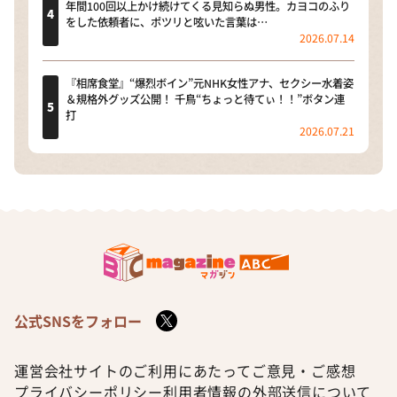
年間100回以上かけ続けてくる見知らぬ男性。カヨコのふり
をした依頼者に、ポツリと呟いた言葉は…
2026.07.14
『相席食堂』“爆烈ボイン”元NHK女性アナ、セクシー水着姿
＆規格外グッズ公開！ 千鳥“ちょっと待てぃ！！”ボタン連
打
2026.07.21
公式SNSをフォロー
運営会社
サイトのご利用にあたって
ご意見・ご感想
プライバシーポリシー
利用者情報の外部送信について