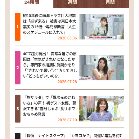
24時間
週間
月間
約10年後に南海トラフ巨大地震
は「必ず来る」 被害は東日本大
震災の15倍…専門家断言「人生
のスケジュールに入れて」
2026.08.06
40℃超え続出！ 異常な暑さの原
因は「空気がきれいになったか
ら」専門家の指摘に眞鍋かをり
「“きれいで暑い”と“汚くて涼し
い”どっちがいいの!?」
2026.07.28
『旅サラダ』で「異次元のかわ
いさ」の声！ 初ゲスト女優、贅
沢すぎる“雲丹しゃぶ”食リポで
おちゃめ発言
2026.07.10
『探偵！ナイトスクープ』「カヨコか？」間違い電話を約7