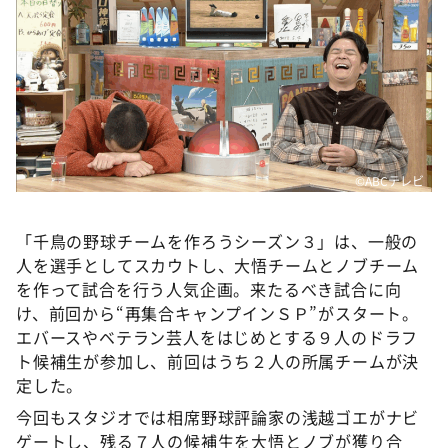
DAIGOも台所 ～きょうの献立 何にする？～
本日はダイアンなり！シーズン２
朝だ！生です旅サラダ
教えて！ニュースライブ 正義のミカタ
ＬＩＦＥ～夢のカタチ～
新婚さんいらっしゃい！
©ABCテレビ
ポツンと一軒家
「千鳥の野球チームを作ろうシーズン３」は、一般の
ザキ山小屋本館
人を選手としてスカウトし、大悟チームとノブチーム
ぺこぱのまるスポ
を作って試合を行う人気企画。来たるべき試合に向
け、前回から“再集合キャンプインＳＰ”がスタート。
アナ回覧板
エバースやベテラン芸人をはじめとする９人のドラフ
ト候補生が参加し、前回はうち２人の所属チームが決
定した。
今回もスタジオでは相席野球評論家の浅越ゴエがナビ
ゲートし、残る７人の候補生を大悟とノブが獲り合