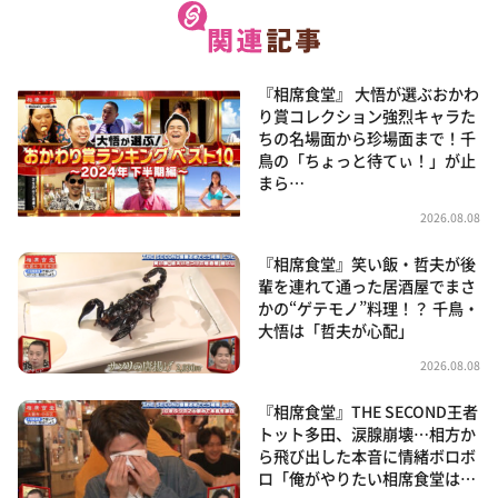
『相席食堂』 大悟が選ぶおかわ
り賞コレクション強烈キャラた
ちの名場面から珍場面まで！千
鳥の「ちょっと待てぃ！」が止
まら…
2026.08.08
『相席食堂』笑い飯・哲夫が後
輩を連れて通った居酒屋でまさ
かの“ゲテモノ”料理！？ 千鳥・
大悟は「哲夫が心配」
2026.08.08
『相席食堂』THE SECOND王者
トット多田、涙腺崩壊…相方か
ら飛び出した本音に情緒ボロボ
ロ「俺がやりたい相席食堂は…