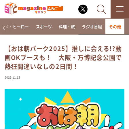
アニメ・ヒーロー
スポーツ
料理・旅
ラジオ番組
その他
【おは朝パーク2025】推しに会える!?動
画OKブースも！ 大阪・万博記念公園で
なるみ・岡村の過ぎるTV
熱狂間違いなしの2日間！
相席食堂
これ余談なんですけど・・・
2025.11.13
～人生密着トークバラエティ！～ やすとものいたっ
て真剣です
探偵！ナイトスクープ
news おかえり
河合＆A.B.C-Z塚田×福井アナ「なんでやねん！？」
（news おかえり）