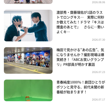
2026.08.06
渡部秀・齋藤璃佑が1話のラス
トでロングキス… 実際に何秒
か数えてみた！ドラマ『キスは
捜査のあとで』 さらに…勢い
よくキ…
2026.07.30
梅田で見かける“あの広告”、気
になりませんか？撮影現場は爆
笑続き！『ABCお笑いグランプ
リ』PR部員が明かす裏話
2026.07.23
青春純度1000％！劇団ひとりが
ポツンと見守る、前代未聞の新
番組が始まります！
2026.07.17