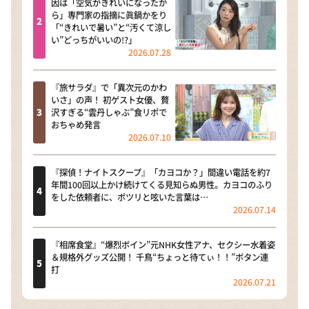
因は「空気がきれいになったか
ら」専門家の指摘に眞鍋かをり
「“きれいで暑い”と“汚くて涼し
い”どっちがいいの!?」
2026.07.28
『旅サラダ』で「異次元のかわ
いさ」の声！ 初ゲスト女優、贅
沢すぎる“雲丹しゃぶ”食リポで
おちゃめ発言
2026.07.10
『探偵！ナイトスクープ』「カヨコか？」間違い電話を約7
年間100回以上かけ続けてくる見知らぬ男性。カヨコのふり
をした依頼者に、ポツリと呟いた言葉は…
2026.07.14
『相席食堂』“爆烈ボイン”元NHK女性アナ、セクシー水着姿
＆規格外グッズ公開！ 千鳥“ちょっと待てぃ！！”ボタン連
打
2026.07.21