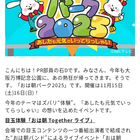
DAIGOも台所 ～きょうの献立 何にする？～
本日はダイアンなり！シーズン２
朝だ！生です旅サラダ
教えて！ニュースライブ 正義のミカタ
ＬＩＦＥ～夢のカタチ～
©ABCテレビ
新婚さんいらっしゃい！
ポツンと一軒家
こんにちは！PR部員の石Dです。みなさん、今年も大
阪万博記念公園に、あの熱狂が帰ってきます。そうで
ザキ山小屋本館
す、「おは朝パーク2025」です。開催は11月15日
ぺこぱのまるスポ
(土)16日(日)！
アナ回覧板
今年のテーマはズバリ“体験”。『あしたも元気でいっ
てらっしゃい』の想いを込めたイベントです。
目玉体験「おは朝 Together ライブ」
会場での目玉コンテンツの一つ番組出演者で結成され
た“おは朝バンド”によるライブイベント「おは朝