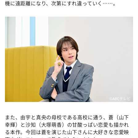
DAIGOも台所 ～きょうの献立 何にする？～
機に遠距離になり、次第にすれ違っていく……。
本日はダイアンなり！シーズン２
朝だ！生です旅サラダ
教えて！ニュースライブ 正義のミカタ
ＬＩＦＥ～夢のカタチ～
新婚さんいらっしゃい！
ポツンと一軒家
ザキ山小屋本館
ぺこぱのまるスポ
アナ回覧板
©️ABCテレビ
また、由宇と真央の母校である高校に通う、蒼（山下
幸輝）と沙知（大塚萌香）の甘酸っぱい恋愛も描かれ
る本作。今回は蒼を演じた山下さんに大好きな恋愛映