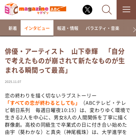
新着
インタビュー
報道・情報
バラエティ・音楽
ドラ
俳優・アーティスト 山下幸輝 「自分
で考えたものが崩されて新たなものが生
なるみ・岡村の過ぎるTV
まれる瞬間って最高」
相席食堂
これ余談なんですけど・・・
2025.11.07
～人生密着トークバラエティ！～ やすとものいたっ
て真剣です
恋の終わりを描く切ないラブストーリー
「すべての恋が終わるとしても」
（ABCテレビ・テレ
探偵！ナイトスクープ
ビ朝日系列 毎週日曜夜10:15）は、変わりゆく環境で
news おかえり
生きる2人を中心に、男女8人の人間関係を丁寧に描く
河合＆A.B.C-Z塚田×福井アナ「なんでやねん！？」
群像劇。高校の同級生で卒業式の日に付き合い始めた
（news おかえり）
由宇（葵わかな）と真央（神尾楓珠）は、大学進学を