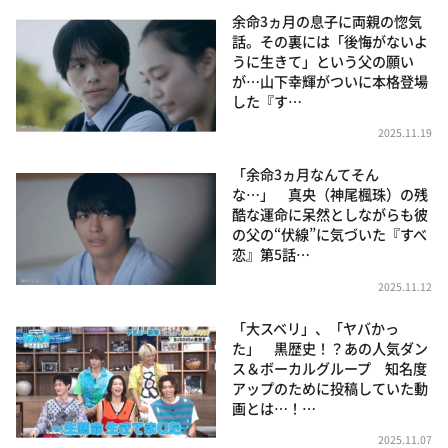
余命3ヵ月の息子に両親の惚気
話。その裏には「後悔がないよ
うに生きて」という父の願い
が…山下幸輝がついに本格登場
した『す…
2025.11.19
「余命3ヵ月なんてそん
な…」 真央（神尾楓珠）の残
酷な運命に呆然としながらも彼
の父の“伏線”に気づいた『すべ
恋』第5話…
2025.11.12
「大スベリ」、「ヤバかっ
た」 黒歴史！？あの人気ダン
ス＆ボーカルグループ 知名度
アップのために投稿していた動
画とは…！…
2025.11.07