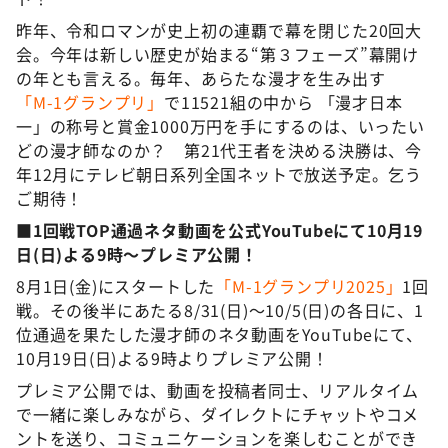
昨年、令和ロマンが史上初の連覇で幕を閉じた20回大
会。今年は新しい歴史が始まる“第３フェーズ”幕開け
の年とも言える。毎年、あらたな漫才を生み出す
「M-1グランプリ」
で11521組の中から 「漫才日本
一」の称号と賞金1000万円を手にするのは、いったい
どの漫才師なのか？ 第21代王者を決める決勝は、今
年12月にテレビ朝日系列全国ネットで放送予定。乞う
ご期待！
■1回戦TOP通過ネタ動画を公式YouTubeにて10月19
日(日)よる9時～プレミア公開！
8月1日(金)にスタートした
「M-1グランプリ2025」
1回
戦。その後半にあたる8/31(日)～10/5(日)の各日に、1
位通過を果たした漫才師のネタ動画をYouTubeにて、
10月19日(日)よる9時よりプレミア公開！
プレミア公開では、動画を投稿者同士、リアルタイム
で一緒に楽しみながら、ダイレクトにチャットやコメ
ントを送り、コミュニケーションを楽しむことができ