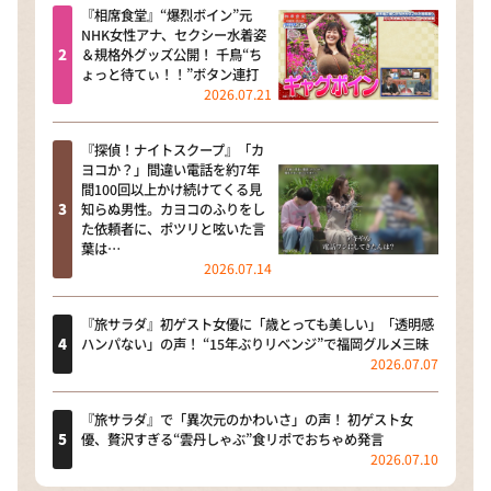
『相席食堂』“爆烈ボイン”元
NHK女性アナ、セクシー水着姿
＆規格外グッズ公開！ 千鳥“ち
ょっと待てぃ！！”ボタン連打
2026.07.21
『探偵！ナイトスクープ』「カ
ヨコか？」間違い電話を約7年
間100回以上かけ続けてくる見
知らぬ男性。カヨコのふりをし
た依頼者に、ポツリと呟いた言
葉は…
2026.07.14
『旅サラダ』初ゲスト女優に「歳とっても美しい」「透明感
ハンパない」の声！ “15年ぶりリベンジ”で福岡グルメ三昧
2026.07.07
『旅サラダ』で「異次元のかわいさ」の声！ 初ゲスト女
優、贅沢すぎる“雲丹しゃぶ”食リポでおちゃめ発言
2026.07.10