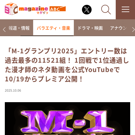
ー
報道・情報
バラエティ・音楽
ドラマ・映画
アナウンサ
「M-1グランプリ2025」エントリー数は
過去最多の11521組！ 1回戦で1位通過し
なるみ・岡村の過ぎるTV
た漫才師のネタ動画を公式YouTubeで
相席食堂
10/19からプレミア公開！
これ余談なんですけど・・・
～人生密着トークバラエティ！～ やすとものいたっ
2025.10.06
て真剣です
探偵！ナイトスクープ
news おかえり
河合＆A.B.C-Z塚田×福井アナ「なんでやねん！？」
（news おかえり）