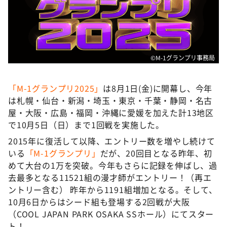
DAIGOも台所 ～きょうの献立 何にする？～
本日はダイアンなり！シーズン２
朝だ！生です旅サラダ
教えて！ニュースライブ 正義のミカタ
©M-1グランプリ事務局
ＬＩＦＥ～夢のカタチ～
「M-1グランプリ2025」
は8月1日(金)に開幕し、今年
新婚さんいらっしゃい！
は札幌・仙台・新潟・埼玉・東京・千葉・静岡・名古
ポツンと一軒家
屋・大阪・広島・福岡・沖縄に愛媛を加えた計13地区
で10月5日（日）まで1回戦を実施した。
ザキ山小屋本館
2015年に復活して以降、エントリー数を増やし続けて
ぺこぱのまるスポ
いる
「M-1グランプリ」
だが、20回目となる昨年、初
アナ回覧板
めて大台の1万を突破。今年もさらに記録を伸ばし、過
去最多となる11521組の漫才師がエントリー！（再エ
ントリー含む） 昨年から1191組増加となる。そして、
10月6日からはシード組も登場する2回戦が大阪
（COOL JAPAN PARK OSAKA SSホール）にてスター
ト！