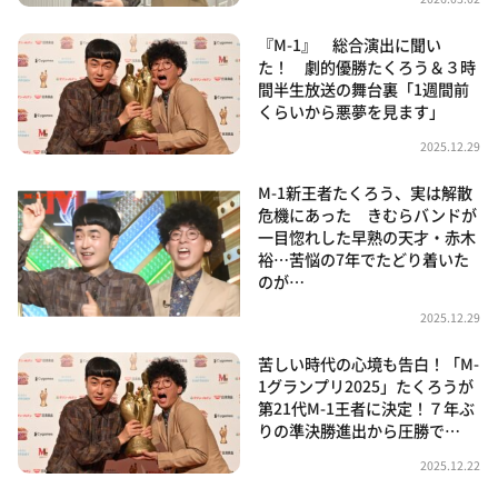
『M-1』 総合演出に聞い
た！ 劇的優勝たくろう＆３時
間半生放送の舞台裏「1週間前
くらいから悪夢を見ます」
2025.12.29
M-1新王者たくろう、実は解散
危機にあった きむらバンドが
一目惚れした早熟の天才・赤木
裕…苦悩の7年でたどり着いた
のが…
2025.12.29
苦しい時代の心境も告白！「M-
1グランプリ2025」たくろうが
第21代M-1王者に決定！７年ぶ
りの準決勝進出から圧勝で…
2025.12.22