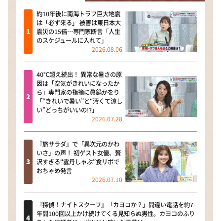
約10年後に南海トラフ巨大地震
は「必ず来る」 被害は東日本大
震災の15倍…専門家断言「人生
のスケジュールに入れて」
2026.08.06
40℃超え続出！ 異常な暑さの原
因は「空気がきれいになったか
ら」専門家の指摘に眞鍋かをり
「“きれいで暑い”と“汚くて涼し
い”どっちがいいの!?」
2026.07.28
『旅サラダ』で「異次元のかわ
いさ」の声！ 初ゲスト女優、贅
沢すぎる“雲丹しゃぶ”食リポで
おちゃめ発言
2026.07.10
『探偵！ナイトスクープ』「カヨコか？」間違い電話を約7
年間100回以上かけ続けてくる見知らぬ男性。カヨコのふり