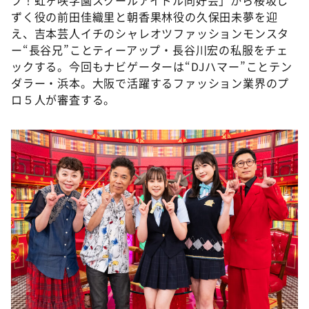
DAIGOも台所 ～きょうの献立 何にする？～
ずく役の前田佳織里と朝香果林役の久保田未夢を迎
本日はダイアンなり！シーズン２
え、吉本芸人イチのシャレオツファッションモンスタ
ー“長谷兄”ことティーアップ・長谷川宏の私服をチェ
朝だ！生です旅サラダ
ックする。今回もナビゲーターは“DJハマー”ことテン
教えて！ニュースライブ 正義のミカタ
ダラー・浜本。大阪で活躍するファッション業界のプ
ロ５人が審査する。
ＬＩＦＥ～夢のカタチ～
新婚さんいらっしゃい！
ポツンと一軒家
ザキ山小屋本館
ぺこぱのまるスポ
アナ回覧板