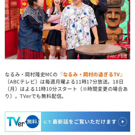
©ABCテレビ
なるみ・岡村隆史MCの
『
なるみ・岡村の過ぎるTV
』
（ABCテレビ）は毎週月曜よる11時17分放送。18日
（月）はよる11時10分スタート（※時間変更の場合あ
り）。TVerでも無料配信。