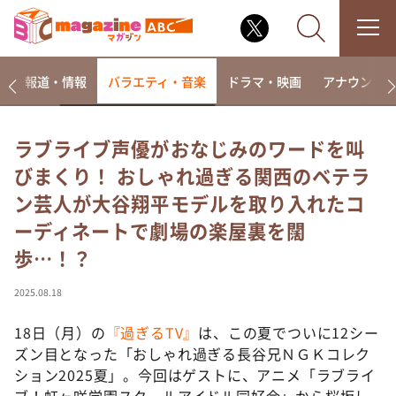
ー
報道・情報
バラエティ・音楽
ドラマ・映画
アナウンサ
ラブライブ声優がおなじみのワードを叫
びまくり！ おしゃれ過ぎる関西のベテラ
なるみ・岡村の過ぎるTV
ン芸人が大谷翔平モデルを取り入れたコ
相席食堂
ーディネートで劇場の楽屋裏を闊
これ余談なんですけど・・・
歩…！？
～人生密着トークバラエティ！～ やすとものいたっ
て真剣です
2025.08.18
探偵！ナイトスクープ
18日（月）の
『過ぎるTV』
は、この夏でついに12シー
news おかえり
ズン目となった「おしゃれ過ぎる長谷兄ＮＧＫコレク
河合＆A.B.C-Z塚田×福井アナ「なんでやねん！？」
（news おかえり）
ション2025夏」。今回はゲストに、アニメ「ラブライ
ブ！虹ヶ咲学園スクールアイドル同好会」から桜坂し