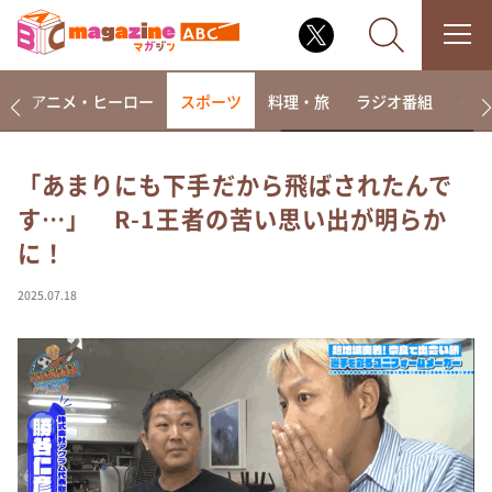
ー
アニメ・ヒーロー
スポーツ
料理・旅
ラジオ番組
その
「あまりにも下手だから飛ばされたんで
す…」 R-1王者の苦い思い出が明らか
なるみ・岡村の過ぎるTV
に！
相席食堂
これ余談なんですけど・・・
2025.07.18
～人生密着トークバラエティ！～ やすとものいたっ
て真剣です
探偵！ナイトスクープ
news おかえり
河合＆A.B.C-Z塚田×福井アナ「なんでやねん！？」
（news おかえり）