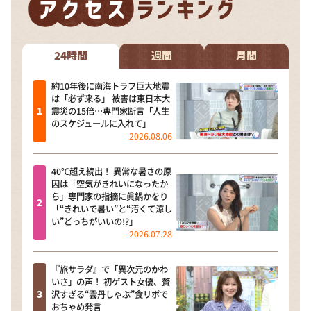
24時間
週間
月間
約10年後に南海トラフ巨大地震
は「必ず来る」 被害は東日本大
震災の15倍…専門家断言「人生
のスケジュールに入れて」
2026.08.06
40℃超え続出！ 異常な暑さの原
因は「空気がきれいになったか
ら」専門家の指摘に眞鍋かをり
「“きれいで暑い”と“汚くて涼し
い”どっちがいいの!?」
2026.07.28
『旅サラダ』で「異次元のかわ
いさ」の声！ 初ゲスト女優、贅
沢すぎる“雲丹しゃぶ”食リポで
おちゃめ発言