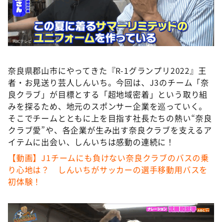
DAIGOも台所 ～きょうの献立 何にする？～
本日はダイアンなり！シーズン２
朝だ！生です旅サラダ
教えて！ニュースライブ 正義のミカタ
奈良県郡山市にやってきた『R-1グランプリ2022』王
ＬＩＦＥ～夢のカタチ～
者・お見送り芸人しんいち。今回は、J3のチーム「奈
新婚さんいらっしゃい！
良クラブ」が目標とする「超地域密着」という取り組
みを探るため、地元のスポンサー企業を巡っていく。
ポツンと一軒家
そこでチームとともに上を目指す社長たちの熱い“奈良
ザキ山小屋本館
クラブ愛”や、各企業が生み出す奈良クラブを支えるア
イテムに出会い、しんいちは感動の連続に！
ぺこぱのまるスポ
【動画】J1チームにも負けない奈良クラブのバスの乗
アナ回覧板
り心地は？ しんいちがサッカーの選手移動用バスを
初体験！