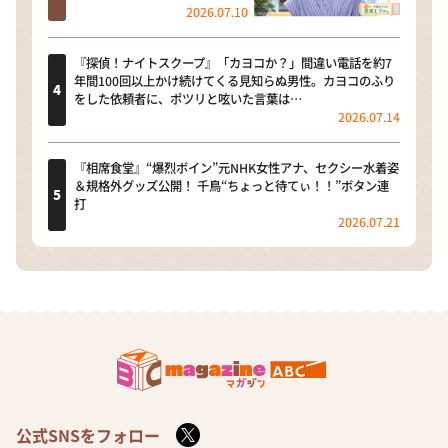
2026.07.10
『探偵！ナイトスクープ』「カヨコか？」間違い電話を約7
年間100回以上かけ続けてくる見知らぬ男性。カヨコのふり
をした依頼者に、ポツリと呟いた言葉は…
2026.07.14
『相席食堂』“爆烈ボイン”元NHK女性アナ、セクシー水着姿
＆規格外グッズ公開！ 千鳥“ちょっと待てぃ！！”ボタン連
打
2026.07.21
公式SNSをフォロー