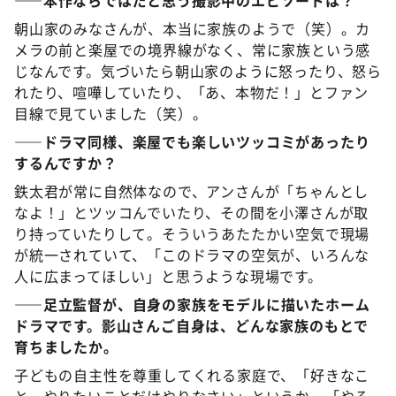
——
本作
ならではだと
思
う
撮影中
のエピソ
ー
ドは？
朝山家のみなさんが、本当に家族のようで（笑）。カ
メラの前と楽屋での境界線がなく、常に家族という感
じなんです。気づいたら朝山家のように怒ったり、怒ら
れたり、喧嘩していたり、「あ、本物だ！」とファン
目線で見ていました（笑）。
——ドラマ
同様
、
楽屋
でも
楽
しい
ツッコミがあったり
するんですか？
鉄太君が常に自然体なので、アンさんが「ちゃんとし
なよ！」とツッコんでいたり、その間を小澤さんが取
り持っていたりして。そういうあたたかい空気で現場
が統一されていて、「このドラマの空気が、いろんな
人に広まってほしい」と思うような現場です。
——
足立監督
が
、
自身
の
家族
をモデルに
描
いた
ホ
ー
ム
ドラマです
。
影山
さんご
自身
は、どんな
家族
の
もとで
育
ちましたか。
子どもの自主性を尊重してくれる家庭で、「好きなこ