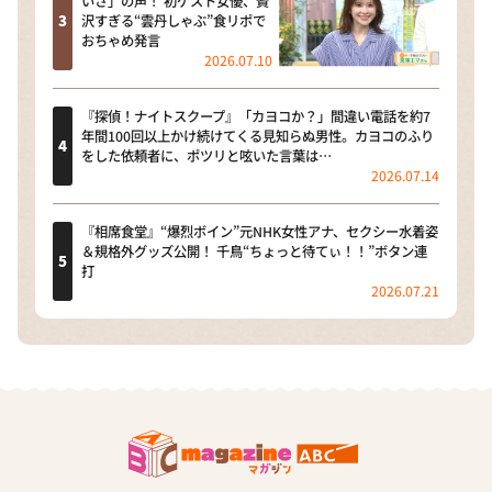
いさ」の声！ 初ゲスト女優、贅
沢すぎる“雲丹しゃぶ”食リポで
おちゃめ発言
2026.07.10
『探偵！ナイトスクープ』「カヨコか？」間違い電話を約7
年間100回以上かけ続けてくる見知らぬ男性。カヨコのふり
をした依頼者に、ポツリと呟いた言葉は…
2026.07.14
『相席食堂』“爆烈ボイン”元NHK女性アナ、セクシー水着姿
＆規格外グッズ公開！ 千鳥“ちょっと待てぃ！！”ボタン連
打
2026.07.21