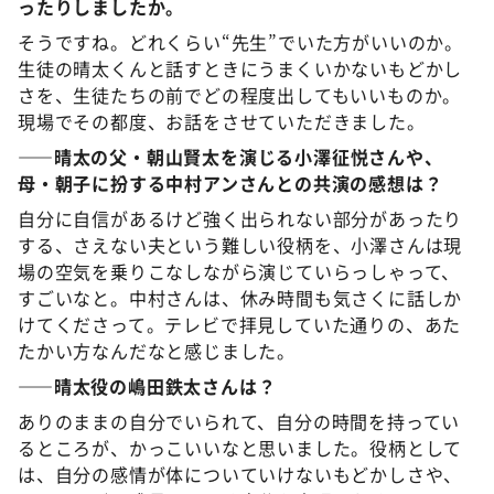
ったりしましたか。
そうですね。どれくらい“先生”でいた方がいいのか。
生徒の晴太くんと話すときにうまくいかないもどかし
さを、生徒たちの前でどの程度出してもいいものか。
現場でその都度、お話をさせていただきました。
——
晴太
の
父・朝山賢太
を
演
じる
小澤征悦
さん
や、
母・朝子
に扮する
中村
アン
さんとの
共演
の
感想
は？
自分に自信があるけど強く出られない部分があったり
する、さえない夫という難しい役柄を、小澤さんは現
場の空気を乗りこなしながら演じていらっしゃって、
すごいなと。中村さんは、休み時間も気さくに話しか
けてくださって。テレビで拝見していた通りの、あた
たかい方なんだなと感じました。
——
晴太役
の
嶋田鉄太
さん
は？
ありのままの自分でいられて、自分の時間を持ってい
るところが、かっこいいなと思いました。役柄として
は、自分の感情が体についていけないもどかしさや、