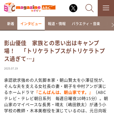
新着
インタビュー
報道・情報
バラエティ・音楽
ドラ
影山優佳 家族との思い出はキャンプ
場！ 「トリケラトプスがトリケラトプ
なるみ・岡村の過ぎるTV
ス過ぎて…」
相席食堂
これ余談なんですけど・・・
2025.07.19
～人生密着トークバラエティ！～ やすとものいたっ
て真剣です
承認欲求強めの人気脚本家・朝山賢太を小澤征悦が、
そんな夫を支える女社長の妻・朝子を中村アンが演じ
探偵！ナイトスクープ
るホームドラマ
『こんばんは、朝山家です。』
（ABC
news おかえり
テレビ・テレビ朝日系列 毎週日曜夜10時15分）。朝
河合＆A.B.C-Z塚田×福井アナ「なんでやねん！？」
山家のマイペースな長男・晴太（嶋田鉄太）が通う小
（news おかえり）
学校の教師・木本美樹役を演じているのは、元日向坂