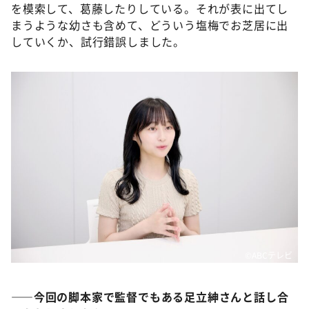
を模索して、葛藤したりしている。それが表に出てし
まうような幼さも含めて、どういう塩梅でお芝居に出
していくか、試行錯誤しました。
©️ABCテレビ
——
今回
の
脚本家
で
監督
でもある
足立紳
さんと
話
し
合