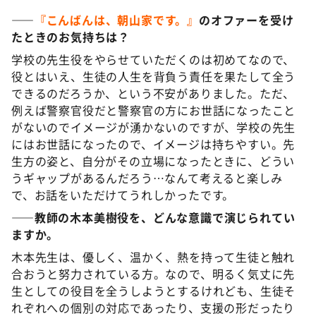
——
『こんばんは、朝山家です。』
のオファーを受け
たときのお気持ちは？
学校の先生役をやらせていただくのは初めてなので、
役とはいえ、生徒の人生を背負う責任を果たして全う
できるのだろうか、という不安がありました。ただ、
例えば警察官役だと警察官の方にお世話になったこと
がないのでイメージが湧かないのですが、学校の先生
にはお世話になったので、イメージは持ちやすい。先
生方の姿と、自分がその立場になったときに、どうい
うギャップがあるんだろう…なんて考えると楽しみ
で、お話をいただけてうれしかったです。
——
教師
の
木本美樹役
を、どんな
意識
で
演
じられて
い
ますか。
木本先生は、優しく、温かく、熱を持って生徒と触れ
合おうと努力されている方。なので、明るく気丈に先
生としての役目を全うしようとするけれども、生徒そ
れぞれへの個別の対応であったり、支援の形だったり