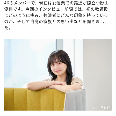
DAIGOも台所 ～きょうの献立 何にする？～
46のメンバーで、現在は女優業での躍進が際立つ影山
優佳です。今回のインタビュー前編では、初の教師役
本日はダイアンなり！シーズン２
にどのように挑み、共演者にどんな印象を持っている
朝だ！生です旅サラダ
のか、そして自身の家族との思い出などを聞きまし
た。
教えて！ニュースライブ 正義のミカタ
ＬＩＦＥ～夢のカタチ～
新婚さんいらっしゃい！
ポツンと一軒家
ザキ山小屋本館
ぺこぱのまるスポ
アナ回覧板
©️ABCテレビ