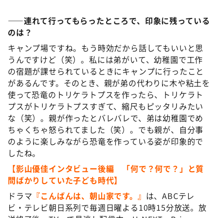
——
連
れて
行
って
もらったところで、
印象
に
残
って
いる
のは？
キャンプ場ですね。もう時効だから話してもいいと思
うんですけど（笑）。私には弟がいて、幼稚園で工作
の宿題が課せられているときにキャンプに行ったこと
があるんです。そのとき、親が弟の代わりに木や粘土を
使って恐竜のトリケラトプスを作ったら、トリケラト
プスがトリケラトプスすぎて、縮尺もピッタリみたい
な（笑）。親が作ったとバレバレで、弟は幼稚園でめ
ちゃくちゃ怒られてました（笑）。でも親が、自分事
のように楽しみながら恐竜を作っている姿が印象的で
したね。
【影山優佳インタビュー後編 「何で？何で？」と質
問ばかりしていた子ども時代】
ドラマ
『こんばんは、朝山家です。』
は、ABCテレ
ビ・テレビ朝日系列で毎週日曜よる10時15分放送。放