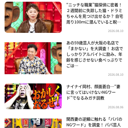
“ニッチな職業”猫探偵に密着！
２週間前に失踪した猫・ドラミ
ちゃんを見つけ出せるか？ 自宅
周り100ｍに潜んでいると睨…
2026.08.10
あの59歳芸人が大阪の名店で
「まかない」を大調査！ お店で
しっかりアルバイトに励み、年
齢を感じさせない食べっぷりで
ごほ…
2026.08.10
ナイナイ岡村、顔面蒼白…“妻
に言ってはいけないNGワー
ド”でなるみガチ説教
2026.08.06
関西妻の逆鱗に触れる「パパの
NGワード」を調査！ パパ芸人