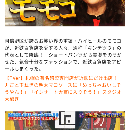
DAIGOも台所 ～きょうの献立 何にする？～
本日はダイアンなり！シーズン２
朝だ！生です旅サラダ
教えて！ニュースライブ 正義のミカタ
阿倍野区が誇るお笑い界の重鎮・ハイヒールのモモコ
ＬＩＦＥ～夢のカタチ～
が、近鉄百貨店を愛する人々、通称「キンテツウ」の
新婚さんいらっしゃい！
代表として降臨！ ショートパンツから美脚をのぞか
せた、気合十分なファッションで、近鉄百貨店をアピ
ポツンと一軒家
ールしまくった。
ザキ山小屋本館
【TVer】札幌の有名惣菜専門店が近鉄にだけ出店！
ぺこぱのまるスポ
丸ごと玉ねぎの明太マヨソースに「めっちゃおいしそ
うやん！」「インサート大賞に入りそう！」スタジオ
アナ回覧板
大騒ぎ