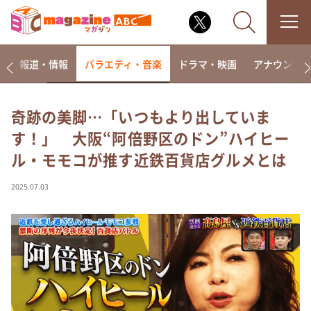
ー
報道・情報
バラエティ・音楽
ドラマ・映画
アナウンサ
奇跡の美脚…「いつもより出していま
す！」 大阪“阿倍野区のドン”ハイヒー
なるみ・岡村の過ぎるTV
ル・モモコが推す近鉄百貨店グルメとは
相席食堂
これ余談なんですけど・・・
2025.07.03
～人生密着トークバラエティ！～ やすとものいたっ
て真剣です
探偵！ナイトスクープ
news おかえり
河合＆A.B.C-Z塚田×福井アナ「なんでやねん！？」
（news おかえり）