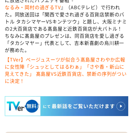
なるみ・岡村の過ぎるTV
』（ABCテレビ）で行われ
た。同放送回は「関西で愛され過ぎる百貨店禁断のバ
トル タカシマヤーVSキンテツウ」と題し、大阪ミナミ
の2大百貨店である髙島屋と近鉄百貨店が大バトル！
ちなみに髙島屋のプレゼンは、同百貨店を愛し過ぎる
「タカシマヤー」代表として、吉本新喜劇の烏川耕一
が務めた。
【TVer】ベージュスーツが似合う髙島屋さわやか広報
に女性陣「シュッとしてはるわぁ」「さや香・新山に
見えてきた」 髙島屋VS近鉄百貨店、禁断の序列がつい
に決定！