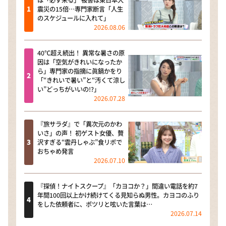
は「必ず来る」 被害は東日本大
震災の15倍…専門家断言「人生
のスケジュールに入れて」
2026.08.06
40℃超え続出！ 異常な暑さの原
因は「空気がきれいになったか
ら」専門家の指摘に眞鍋かをり
「“きれいで暑い”と“汚くて涼し
い”どっちがいいの!?」
2026.07.28
『旅サラダ』で「異次元のかわ
いさ」の声！ 初ゲスト女優、贅
沢すぎる“雲丹しゃぶ”食リポで
おちゃめ発言
2026.07.10
『探偵！ナイトスクープ』「カヨコか？」間違い電話を約7
年間100回以上かけ続けてくる見知らぬ男性。カヨコのふり
をした依頼者に、ポツリと呟いた言葉は…
2026.07.14