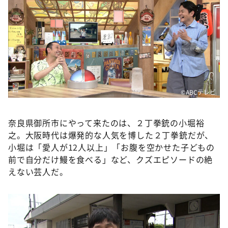
DAIGOも台所 ～きょうの献立 何にする？～
本日はダイアンなり！シーズン２
朝だ！生です旅サラダ
教えて！ニュースライブ 正義のミカタ
ＬＩＦＥ～夢のカタチ～
新婚さんいらっしゃい！
©ABCテレビ
ポツンと一軒家
奈良県御所市にやって来たのは、２丁拳銃の小堀裕
ザキ山小屋本館
之。大阪時代は爆発的な人気を博した２丁拳銃だが、
ぺこぱのまるスポ
小堀は「愛人が12人以上」「お腹を空かせた子どもの
前で自分だけ鰻を食べる」など、クズエピソードの絶
アナ回覧板
えない芸人だ。