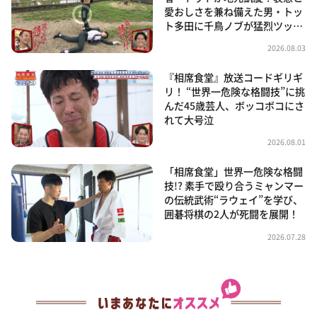
愛おしさを兼ね備えた男・トッ
ト多田に千鳥ノブが猛烈ツッ…
2026.08.03
『相席食堂』放送コードギリギ
リ！ “世界一危険な格闘技”に挑
んだ45歳芸人、ボッコボコにさ
れて大号泣
2026.08.01
「相席食堂」世界一危険な格闘
技!? 素手で殴り合うミャンマー
の伝統武術“ラウェイ”を学び、
囲碁将棋の2人が死闘を展開！
2026.07.28