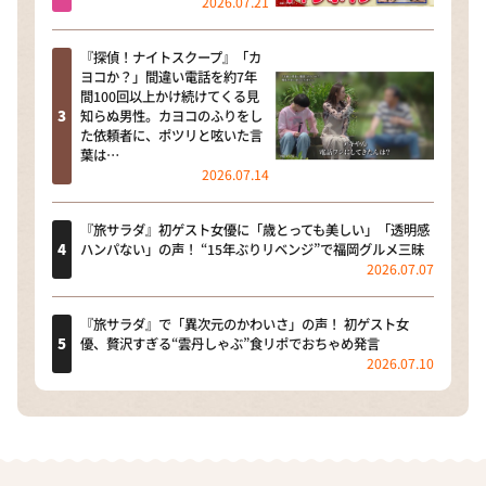
2026.07.21
『探偵！ナイトスクープ』「カ
ヨコか？」間違い電話を約7年
間100回以上かけ続けてくる見
知らぬ男性。カヨコのふりをし
た依頼者に、ポツリと呟いた言
葉は…
2026.07.14
『旅サラダ』初ゲスト女優に「歳とっても美しい」「透明感
ハンパない」の声！ “15年ぶりリベンジ”で福岡グルメ三昧
2026.07.07
『旅サラダ』で「異次元のかわいさ」の声！ 初ゲスト女
優、贅沢すぎる“雲丹しゃぶ”食リポでおちゃめ発言
2026.07.10