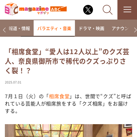
ー
報道・情報
バラエティ・音楽
ドラマ・映画
アナウンサ
「相席食堂」“愛人は12人以上”のクズ芸
人、奈良県御所市で稀代のクズっぷりさ
なるみ・岡村の過ぎるTV
く裂！？
相席食堂
これ余談なんですけど・・・
2025.07.01
～人生密着トークバラエティ！～ やすとものいたっ
て真剣です
7月１日（火）の「
相席食堂
」は、世間で“クズ”と呼ば
れている芸能人が相席旅をする「クズ相席」をお届け
探偵！ナイトスクープ
する。
news おかえり
河合＆A.B.C-Z塚田×福井アナ「なんでやねん！？」
（news おかえり）