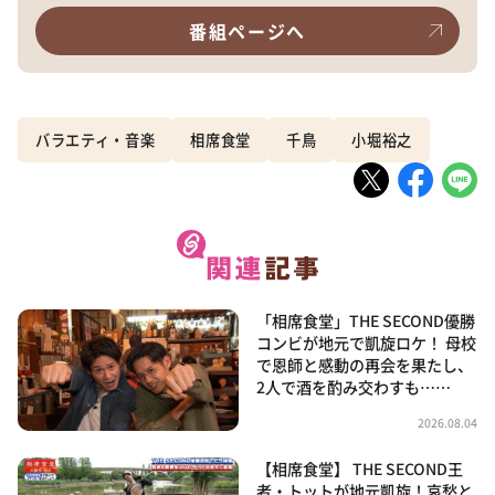
番組ページへ
バラエティ・音楽
相席食堂
千鳥
小堀裕之
「相席食堂」THE SECOND優勝
コンビが地元で凱旋ロケ！ 母校
で恩師と感動の再会を果たし、
2人で酒を酌み交わすも……
2026.08.04
【相席食堂】 THE SECOND王
者・トットが地元凱旋！哀愁と