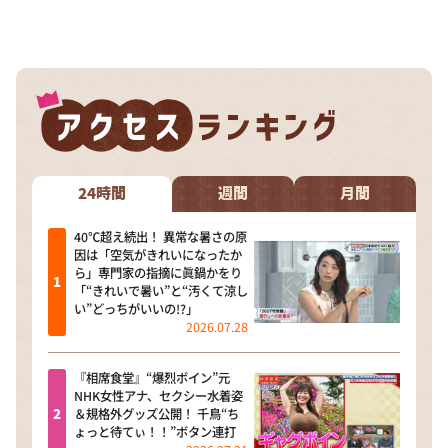
24時間
週間
月間
40℃超え続出！ 異常な暑さの原
因は「空気がきれいになったか
ら」専門家の指摘に眞鍋かをり
「“きれいで暑い”と“汚くて涼し
い”どっちがいいの!?」
2026.07.28
『相席食堂』“爆烈ボイン”元
NHK女性アナ、セクシー水着姿
＆規格外グッズ公開！ 千鳥“ち
ょっと待てぃ！！”ボタン連打