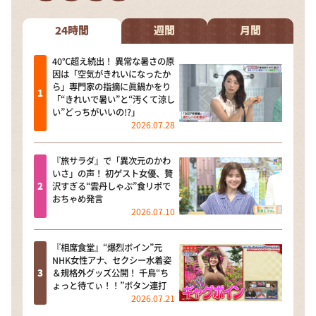
DAIGOも台所 ～きょうの献立 何にする？～
本日はダイアンなり！シーズン２
24時間
週間
月間
朝だ！生です旅サラダ
40℃超え続出！ 異常な暑さの原
因は「空気がきれいになったか
教えて！ニュースライブ 正義のミカタ
ら」専門家の指摘に眞鍋かをり
「“きれいで暑い”と“汚くて涼し
ＬＩＦＥ～夢のカタチ～
い”どっちがいいの!?」
2026.07.28
新婚さんいらっしゃい！
ポツンと一軒家
『旅サラダ』で「異次元のかわ
いさ」の声！ 初ゲスト女優、贅
ザキ山小屋本館
沢すぎる“雲丹しゃぶ”食リポで
おちゃめ発言
ぺこぱのまるスポ
2026.07.10
アナ回覧板
『相席食堂』“爆烈ボイン”元
NHK女性アナ、セクシー水着姿
＆規格外グッズ公開！ 千鳥“ち
ょっと待てぃ！！”ボタン連打
2026.07.21