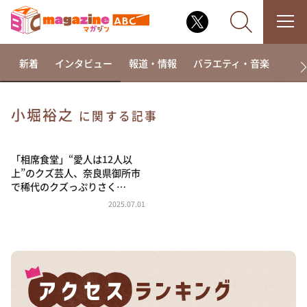
新着
インタビュー
報道・情報
バラエティ・音楽
ドラ
小堀裕之
に関する記事
なるみ・岡村の過ぎるTV
相席食堂
「相席食堂」“愛人は12人以
上”のクズ芸人、奈良県御所市
これ余談なんですけど・・・
で稀代のクズっぷりさく…
～人生密着トークバラエティ！～ やすとものいたっ
2025.07.01
て真剣です
探偵！ナイトスクープ
news おかえり
河合＆A.B.C-Z塚田×福井アナ「なんでやねん！？」
（news おかえり）