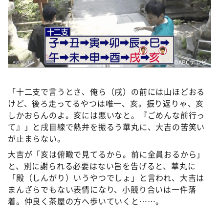
©️ABCテレビ
「十二支で言うとさ、俺ら（戌）の前には山ほどおる
けど、後ろ走ってるやつは唯一、亥。振り返りゃ、亥
しかおらんのよ。亥には悪いなと。『ごめんな前行っ
て』」と戌目線で熱弁を振るう華丸に、大吉の苦笑い
が止まらない。
大吉が「亥は俯瞰で見てるから。前に全員おるから」
と、別に謝られる必要はない旨を告げると、華丸に
「殿（しんがり）いうやつでしょ」と言われ、大吉は
まんざらでもない表情になり、小競り合いは一件落
着。仲良く茶屋の方へ歩いていくと……。