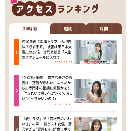
24時間
週間
月間
約10年後に南海トラフ巨大地震
は「必ず来る」 被害は東日本大
震災の15倍…専門家断言「人生
のスケジュールに入れて」
2026.08.06
40℃超え続出！ 異常な暑さの原
因は「空気がきれいになったか
ら」専門家の指摘に眞鍋かをり
「“きれいで暑い”と“汚くて涼し
い”どっちがいいの!?」
2026.07.28
『旅サラダ』で「異次元のかわ
いさ」の声！ 初ゲスト女優、贅
沢すぎる“雲丹しゃぶ”食リポで