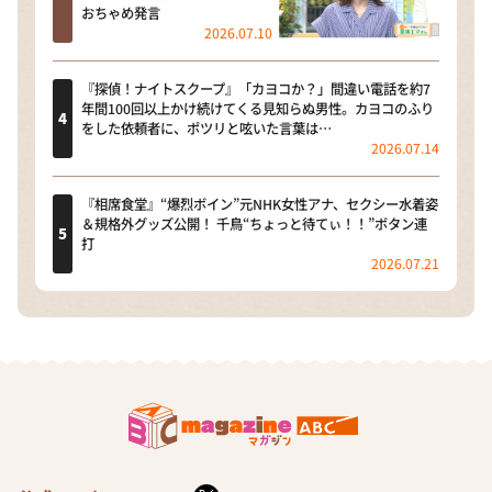
おちゃめ発言
2026.07.10
『探偵！ナイトスクープ』「カヨコか？」間違い電話を約7
年間100回以上かけ続けてくる見知らぬ男性。カヨコのふり
をした依頼者に、ポツリと呟いた言葉は…
2026.07.14
『相席食堂』“爆烈ボイン”元NHK女性アナ、セクシー水着姿
＆規格外グッズ公開！ 千鳥“ちょっと待てぃ！！”ボタン連
打
2026.07.21