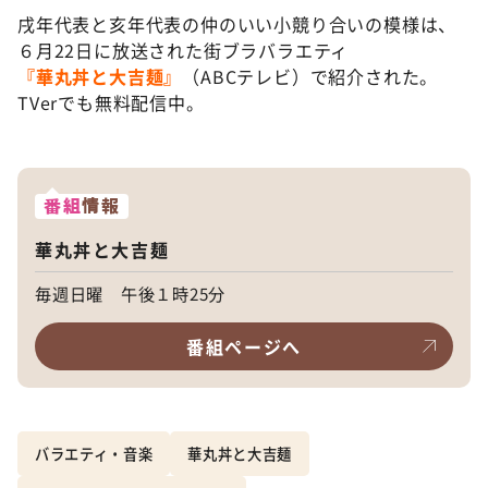
戌年代表と亥年代表の仲のいい小競り合いの模様は、
６月22日に放送された街ブラバラエティ
『華丸丼と大吉麺』
（ABCテレビ）で紹介された。
TVerでも無料配信中。
番組
情報
華丸丼と大吉麺
毎週日曜 午後１時25分
番組ページへ
バラエティ・音楽
華丸丼と大吉麺