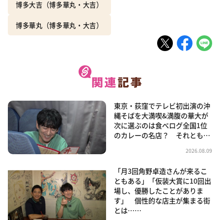
博多大吉（博多華丸・大吉）
博多華丸（博多華丸・大吉）
東京・荻窪でテレビ初出演の沖
縄そばを大満喫&満腹の華大が
次に選ぶのは食べログ全国1位
のカレーの名店？ それとも…
2026.08.09
「月3回角野卓造さんが来るこ
ともある」「仮装大賞に10回出
場し、優勝したことがありま
す」 個性的な店主が集まる街
とは……