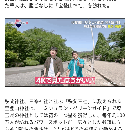
DAIGOも台所 ～きょうの献立 何にする？～
た華大は、腹ごなしに「宝登山神社」を訪れた。
本日はダイアンなり！シーズン２
朝だ！生です旅サラダ
教えて！ニュースライブ 正義のミカタ
ＬＩＦＥ～夢のカタチ～
新婚さんいらっしゃい！
ポツンと一軒家
ザキ山小屋本館
ぺこぱのまるスポ
©️ABCテレビ
アナ回覧板
秩父神社、三峯神社と並ぶ「秩父三社」に数えられる
宝登山神社は、「ミシュラン・グリーンガイド」で埼
玉県の神社としては初の一つ星を獲得した、毎年約100
万人が訪れるパワースポットだ。広々とした参道に立
ち並ぶ新緑の濃さは、2人が４Kでの視聴をお勧めする