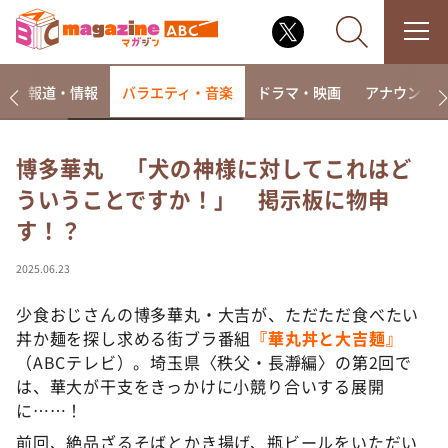
ー
報道・情報
バラエティ・音楽
ドラマ・映画
アナウンサ
博多華丸 「犬の神様に対してこれはど
ういうことですか！」 掲示板に物申
なるみ・岡村の過ぎるTV
す！？
相席食堂
これ余談なんですけど・・・
2025.06.23
～人生密着トークバラエティ！～ やすとものいたっ
て真剣です
少食おじさんの博多華丸・大吉が、ただただ食べたい
丼か麺を探し求める街ブラ番組
『華丸丼と大吉麺』
探偵！ナイトスクープ
（ABCテレビ）。埼玉県〈秩父・長瀞編〉の第2回で
news おかえり
は、華大が干支をきっかけに小競り合いする展開
河合＆A.B.C-Z塚田×福井アナ「なんでやねん！？」
に……！
（news おかえり）
前回、絶品ざるそばとかき揚げ、瓶ビールをいただい