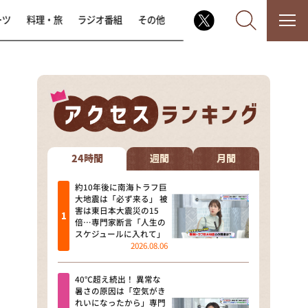
ーツ
料理・旅
ラジオ番組
その他
なるみ・岡村の過ぎるTV
相席食堂
24時間
週間
月間
これ余談なんですけど・・・
約10年後に南海トラフ巨
大地震は「必ず来る」 被
害は東日本大震災の15
～人生密着トークバラエティ！
倍…専門家断言「人生の
～ やすとものいたって真剣です
スケジュールに入れて」
2026.08.06
探偵！ナイトスクープ
40℃超え続出！ 異常な
news おかえり
暑さの原因は「空気がき
れいになったから」専門