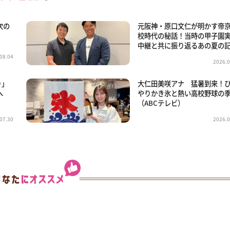
次の
元阪神・原口文仁が明かす帝
校時代の秘話！当時の甲子園
中継と共に振り返るあの夏の
08.04
2026.0
り」
大仁田美咲アナ 猛暑到来！
へ
やりかき氷と熱い高校野球の
（ABCテレビ）
07.30
2026.0