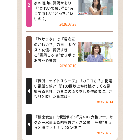
河合＆A.B.C-Z塚田×福井アナ
家の指摘に眞鍋かをり
「“きれいで暑い”と“汚
「なんでやねん！？」（news お
くて涼しい”どっちがい
かえり）
いの!?」
2026.07.28
DAIGOも台所 ～きょうの献立 何
にする？～
『旅サラダ』で「異次元
のかわいさ」の声！ 初ゲ
本日はダイアンなり！シーズン２
スト女優、贅沢すぎ
る“雲丹しゃぶ”食リポで
朝だ！生です旅サラダ
おちゃめ発言
2026.07.10
教えて！ニュースライブ 正義の
ミカタ
『探偵！ナイトスクープ』「カヨコか？」間違
い電話を約7年間100回以上かけ続けてくる見
ＬＩＦＥ～夢のカタチ～
知らぬ男性。カヨコのふりをした依頼者に、ポ
ツリと呟いた言葉は…
2026.07.14
新婚さんいらっしゃい！
ポツンと一軒家
『相席食堂』“爆烈ボイン”元NHK女性アナ、セ
クシー水着姿＆規格外グッズ公開！ 千鳥“ちょ
っと待てぃ！！”ボタン連打
ザキ山小屋本館
2026.07.21