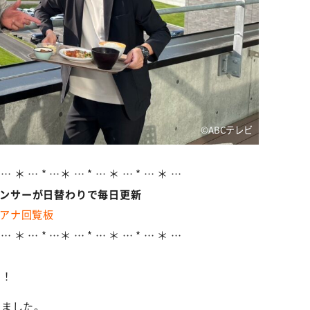
©ABCテレビ
 … ＊ … * …＊ … * … ＊ … * … ＊ …
ウンサーが日替わりで毎日更新
アナ回覧板
 … ＊ … * …＊ … * … ＊ … * … ＊ …
ス！
いました。