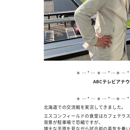
＊ … * … ＊ … * …＊ … *
ABCテレビアナ
＊ … * … ＊ … * …＊ … *
北海道での交流戦を実況してきました。
エスコンフィールドの食堂はカフェテラ
背景が駐車場で恐縮ですが、
雄大な平原を見ながら試合前の英気を養