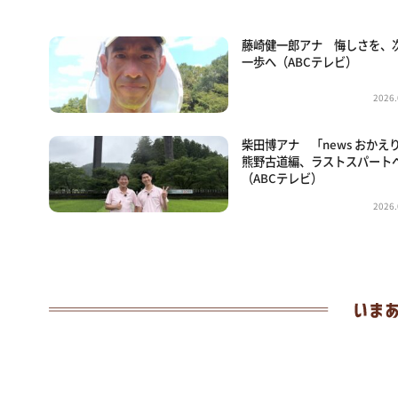
藤崎健一郎アナ 悔しさを、
一歩へ（ABCテレビ）
2026.
柴田博アナ 「news おかえ
熊野古道編、ラストスパート
（ABCテレビ）
2026.