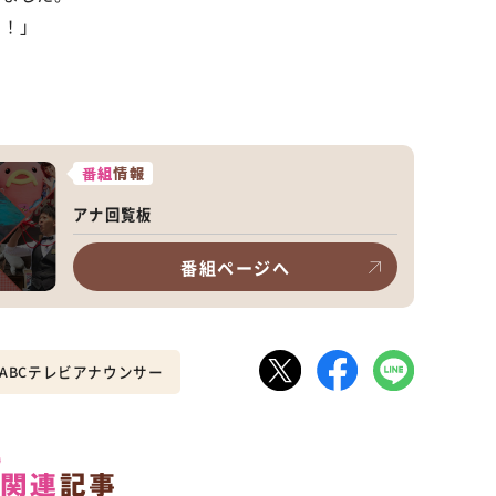
う！」
番組
情報
アナ回覧板
番組ページへ
ABCテレビアナウンサー