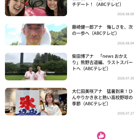
チデート！（ABCテレビ）
2026.08.09
藤崎健一郎アナ 悔しさを、次
の一歩へ（ABCテレビ）
2026.08.04
柴田博アナ 「news おかえ
り」熊野古道編、ラストスパー
トへ（ABCテレビ）
2026.07.30
大仁田美咲アナ 猛暑到来！ひ
んやりかき氷と熱い高校野球の
季節（ABCテレビ）
2026.07.27