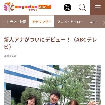
楽
ドラマ・映画
アナウンサー
アニメ・ヒーロー
スポーツ
新人アナがついにデビュー！（ABCテレ
ビ）
なるみ・岡村の過ぎるTV
相席食堂
2025.06.16
これ余談なんですけど・・・
～人生密着トークバラエティ！～ やすとものいたっ
て真剣です
探偵！ナイトスクープ
news おかえり
河合＆A.B.C-Z塚田×福井アナ「なんでやねん！？」
（news おかえり）