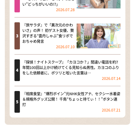
い”どっちがいいの!?」
2026.07.28
『旅サラダ』で「異次元のかわ
いさ」の声！ 初ゲスト女優、贅
沢すぎる“雲丹しゃぶ”食リポで
おちゃめ発言
2026.07.10
『探偵！ナイトスクープ』「カヨコか？」間違い電話を約7
年間100回以上かけ続けてくる見知らぬ男性。カヨコのふり
をした依頼者に、ポツリと呟いた言葉は…
2026.07.14
『相席食堂』“爆烈ボイン”元NHK女性アナ、セクシー水着姿
＆規格外グッズ公開！ 千鳥“ちょっと待てぃ！！”ボタン連
打
2026.07.21