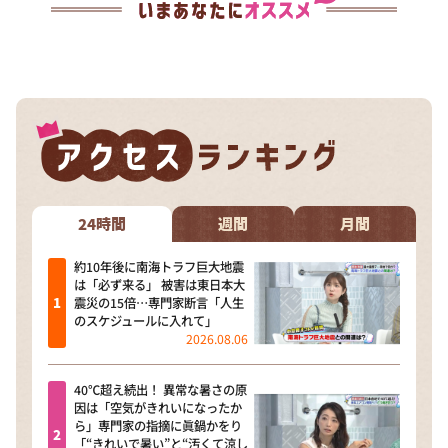
24時間
週間
月間
約10年後に南海トラフ巨大地震
は「必ず来る」 被害は東日本大
震災の15倍…専門家断言「人生
のスケジュールに入れて」
2026.08.06
40℃超え続出！ 異常な暑さの原
因は「空気がきれいになったか
ら」専門家の指摘に眞鍋かをり
「“きれいで暑い”と“汚くて涼し