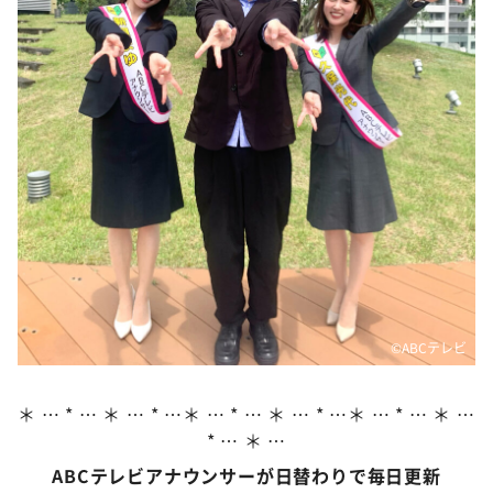
DAIGOも台所 ～きょうの献立 何にする？～
本日はダイアンなり！シーズン２
朝だ！生です旅サラダ
教えて！ニュースライブ 正義のミカタ
ＬＩＦＥ～夢のカタチ～
新婚さんいらっしゃい！
ポツンと一軒家
ザキ山小屋本館
ぺこぱのまるスポ
©ABCテレビ
アナ回覧板
＊ … * … ＊ … * …＊ … * … ＊ … * …＊ … * … ＊ …
* … ＊ …
ABCテレビアナウンサーが日替わりで毎日更新