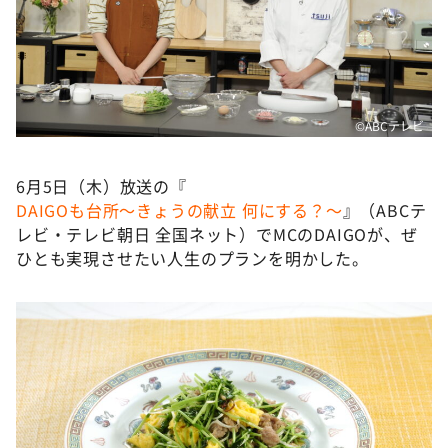
DAIGOも台所 ～きょうの献立 何にする？～
本日はダイアンなり！シーズン２
朝だ！生です旅サラダ
教えて！ニュースライブ 正義のミカタ
©ABCテレビ
ＬＩＦＥ～夢のカタチ～
新婚さんいらっしゃい！
6月5日（木）放送の『
DAIGOも台所～きょうの献立 何にする？～
』（ABCテ
ポツンと一軒家
レビ・テレビ朝日 全国ネット）でMCのDAIGOが、ぜ
ザキ山小屋本館
ひとも実現させたい人生のプランを明かした。
ぺこぱのまるスポ
アナ回覧板