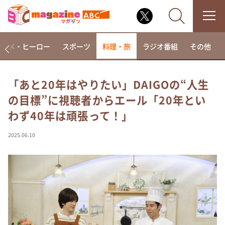
アニメ・ヒーロー
スポーツ
料理・旅
ラジオ番組
その他
「あと20年はやりたい」DAIGOの“人生
の目標”に視聴者からエール「20年とい
なるみ・岡村の過ぎるTV
わず40年は頑張って！」
相席食堂
これ余談なんですけど・・・
2025.06.10
～人生密着トークバラエティ！～ やすとものいたっ
て真剣です
探偵！ナイトスクープ
news おかえり
河合＆A.B.C-Z塚田×福井アナ「なんでやねん！？」
（news おかえり）