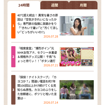
24時間
週間
月間
40℃超え続出！ 異常な暑さの原
因は「空気がきれいになったか
ら」専門家の指摘に眞鍋かをり
「“きれいで暑い”と“汚くて涼し
い”どっちがいいの!?」
2026.07.28
『相席食堂』“爆烈ボイン”元
NHK女性アナ、セクシー水着姿
＆規格外グッズ公開！ 千鳥“ち
ょっと待てぃ！！”ボタン連打
2026.07.21
『探偵！ナイトスクープ』「カ
ヨコか？」間違い電話を約7年
間100回以上かけ続けてくる見
知らぬ男性。カヨコのふりをし
た依頼者に、ポツリと呟いた言
葉は…
2026.07.14