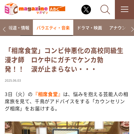
ー
報道・情報
バラエティ・音楽
ドラマ・映画
アナウンサ
「相席食堂」コンビ仲悪化の高校同級生
漫才師 ロケ中にガチでケンカ勃
なるみ・岡村の過ぎるTV
発！！ 涙が止まらない・・・
相席食堂
これ余談なんですけど・・・
2025.06.03
～人生密着トークバラエティ！～ やすとものいたっ
て真剣です
3日（火）の
『相席食堂』
は、悩みを抱える芸能人の相
席旅を見て、千鳥がアドバイスをする「カウンセリン
探偵！ナイトスクープ
グ相席」をお届けする。
news おかえり
河合＆A.B.C-Z塚田×福井アナ「なんでやねん！？」
（news おかえり）