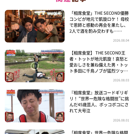
「相席食堂」THE SECOND優勝
コンビが地元で凱旋ロケ！ 母校
で恩師と感動の再会を果たし、
2人で酒を酌み交わすも……
2026.08.04
【相席食堂】 THE SECOND王
者・トットが地元凱旋！哀愁と
愛おしさを兼ね備えた男・トッ
ト多田に千鳥ノブが猛烈ツッ…
2026.08.03
『相席食堂』放送コードギリギ
リ！ “世界一危険な格闘技”に挑
んだ45歳芸人、ボッコボコにさ
れて大号泣
2026.08.01
「相席食堂」世界一危険な格闘