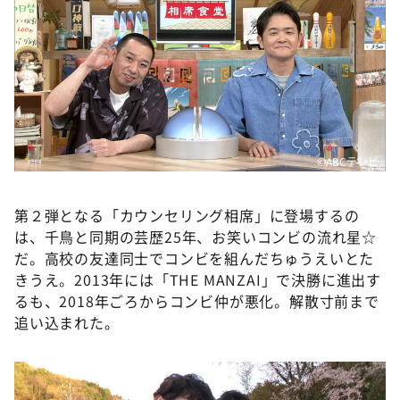
DAIGOも台所 ～きょうの献立 何にする？～
本日はダイアンなり！シーズン２
朝だ！生です旅サラダ
教えて！ニュースライブ 正義のミカタ
ＬＩＦＥ～夢のカタチ～
新婚さんいらっしゃい！
©️ABCテレビ
ポツンと一軒家
第２弾となる「カウンセリング相席」に登場するの
ザキ山小屋本館
は、千鳥と同期の芸歴25年、お笑いコンビの流れ星☆
ぺこぱのまるスポ
だ。高校の友達同士でコンビを組んだちゅうえいとた
きうえ。2013年には「THE MANZAI」で決勝に進出す
アナ回覧板
るも、2018年ごろからコンビ仲が悪化。解散寸前まで
追い込まれた。