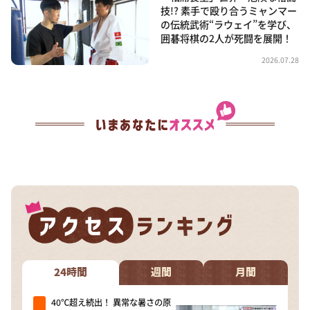
技!? 素手で殴り合うミャンマー
の伝統武術“ラウェイ”を学び、
囲碁将棋の2人が死闘を展開！
2026.07.28
24時間
週間
月間
40℃超え続出！ 異常な暑さの原