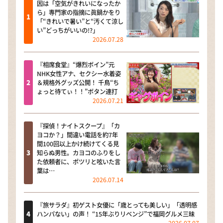
因は「空気がきれいになったか
ら」専門家の指摘に眞鍋かをり
「“きれいで暑い”と“汚くて涼し
い”どっちがいいの!?」
2026.07.28
『相席食堂』“爆烈ボイン”元
NHK女性アナ、セクシー水着姿
＆規格外グッズ公開！ 千鳥“ち
ょっと待てぃ！！”ボタン連打
2026.07.21
『探偵！ナイトスクープ』「カ
ヨコか？」間違い電話を約7年
間100回以上かけ続けてくる見
知らぬ男性。カヨコのふりをし
た依頼者に、ポツリと呟いた言
葉は…
2026.07.14
『旅サラダ』初ゲスト女優に「歳とっても美しい」「透明感
ハンパない」の声！ “15年ぶりリベンジ”で福岡グルメ三昧
2026.07.07