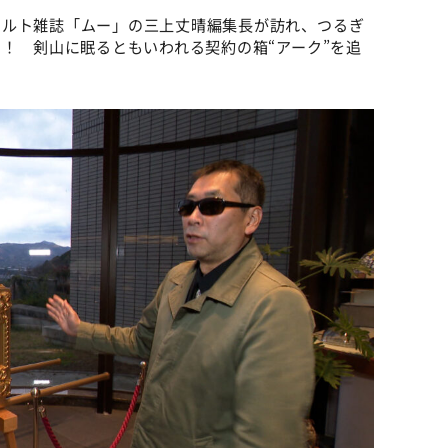
カルト雑誌「ムー」の三上丈晴編集長が訪れ、つるぎ
る！ 剣山に眠るともいわれる契約の箱“アーク”を追