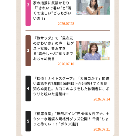
河合＆A.B.C-Z塚田×福井アナ
家の指摘に眞鍋かをり
「“きれいで暑い”と“汚
「なんでやねん！？」（news お
くて涼しい”どっちがい
かえり）
いの!?」
2026.07.28
DAIGOも台所 ～きょうの献立 何
にする？～
『旅サラダ』で「異次元
のかわいさ」の声！ 初ゲ
本日はダイアンなり！シーズン２
スト女優、贅沢すぎ
る“雲丹しゃぶ”食リポで
朝だ！生です旅サラダ
おちゃめ発言
2026.07.10
教えて！ニュースライブ 正義の
ミカタ
『探偵！ナイトスクープ』「カヨコか？」間違
い電話を約7年間100回以上かけ続けてくる見
ＬＩＦＥ～夢のカタチ～
知らぬ男性。カヨコのふりをした依頼者に、ポ
ツリと呟いた言葉は…
2026.07.14
新婚さんいらっしゃい！
ポツンと一軒家
『相席食堂』“爆烈ボイン”元NHK女性アナ、セ
クシー水着姿＆規格外グッズ公開！ 千鳥“ちょ
っと待てぃ！！”ボタン連打
ザキ山小屋本館
2026.07.21