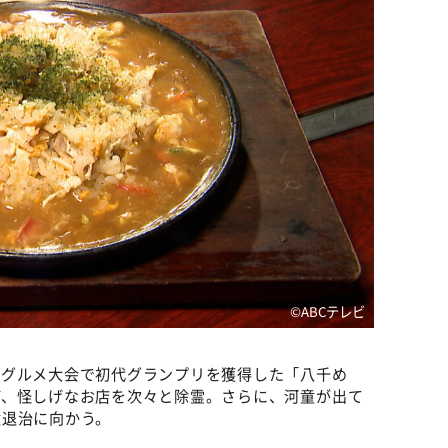
©️ABCテレビ
級グルメ大会で初代グランプリを獲得した「八千め
ど、怪しげなお店を次々と除霊。さらに、河童が出て
童退治に向かう。