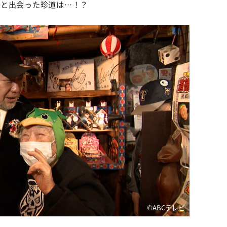
童と出会った珍道は…！？
©️ABCテレビ