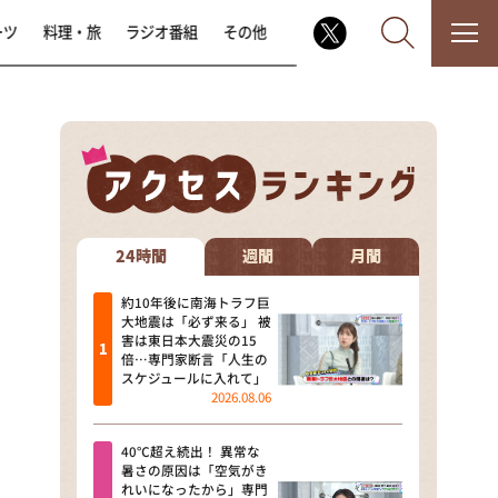
ーツ
料理・旅
ラジオ番組
その他
なるみ・岡村の過ぎるTV
相席食堂
24時間
週間
月間
これ余談なんですけど・・・
約10年後に南海トラフ巨
大地震は「必ず来る」 被
害は東日本大震災の15
～人生密着トークバラエティ！
倍…専門家断言「人生の
～ やすとものいたって真剣です
スケジュールに入れて」
2026.08.06
探偵！ナイトスクープ
40℃超え続出！ 異常な
news おかえり
暑さの原因は「空気がき
れいになったから」専門