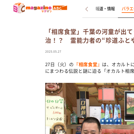
新着
インタビュー
報道・情報
バラエ
「相席食堂」千葉の河童が出て
治！？ 霊能力者の“珍道ふと
2025.05.27
27日（火）の
『相席食堂』
は、オカルト
にまつわる伝説と謎に迫る「オカルト相