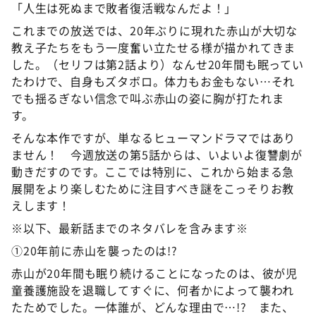
「人生は死ぬまで敗者復活戦なんだよ！」
これまでの放送では、20年ぶりに現れた赤山が大切な
教え子たちをもう一度奮い立たせる様が描かれてきま
した。（セリフは第2話より）なんせ20年間も眠ってい
たわけで、自身もズタボロ。体力もお金もない…それ
でも揺るぎない信念で叫ぶ赤山の姿に胸が打たれま
す。
そんな本作ですが、単なるヒューマンドラマではあり
ません！ 今週放送の第5話からは、いよいよ復讐劇が
動きだすのです。ここでは特別に、これから始まる急
展開をより楽しむために注目すべき謎をこっそりお教
えします！
※以下、最新話までのネタバレを含みます※
①20年前に赤山を襲ったのは!?
赤山が20年間も眠り続けることになったのは、彼が児
童養護施設を退職してすぐに、何者かによって襲われ
たためでした。一体誰が、どんな理由で…!? また、