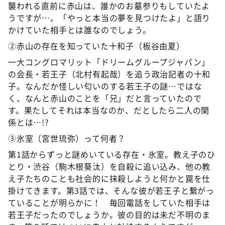
襲われる直前に赤山は、誰かのお墓参りもしていたよ
うですが…。「やっと本当の夢を見つけたよ」と語り
かけていた相手とは誰なのでしょう。
②赤山の存在を知っていた十和子（板谷由夏）
一大コングロマリット「ドリームグループジャパン」
の会長・若王子（北村有起哉）を追う政治記者の十和
子。なんだか怪しい匂いのする若王子の謎…ではな
く、なんと赤山のことを「兄」だと言っていたので
す。果たしてそれは本当なのか、だとしたら二人の関
係とは…!?
③氷室（宮世琉弥）って何者？
第1話からずっと謎めいている存在・氷室。教え子のひ
とり・渋谷（駒木根葵汰）を自殺に追い込み、他の教
え子たちのことも社会的に抹殺しようと何かと罠を仕
掛けてきます。第3話では、そんな彼が若王子と繋がっ
ていることが明らかに！ 毎回電話をしていた相手は
若王子だったのでしょうか。彼の目的は未だ不明のま