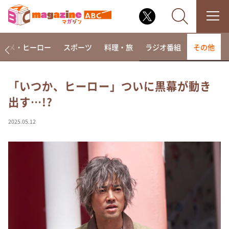
アニメ・ヒーロー
スポーツ
料理・旅
ラジオ番組
その他
「いつか、ヒーロー」ついに黒幕が動き
出す…!?
なるみ・岡村の過ぎるTV
相席食堂
2025.05.12
これ余談なんですけど・・・
～人生密着トークバラエティ！～ やすとものいたっ
て真剣です
探偵！ナイトスクープ
news おかえり
河合＆A.B.C-Z塚田×福井アナ「なんでやねん！？」
（news おかえり）