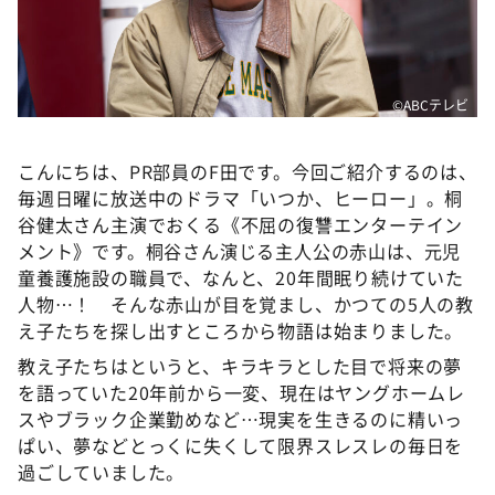
DAIGOも台所 ～きょうの献立 何にする？～
本日はダイアンなり！シーズン２
朝だ！生です旅サラダ
©ABCテレビ
教えて！ニュースライブ 正義のミカタ
ＬＩＦＥ～夢のカタチ～
こんにちは、PR部員のF田です。今回ご紹介するのは、
毎週日曜に放送中のドラマ「いつか、ヒーロー」。桐
新婚さんいらっしゃい！
谷健太さん主演でおくる《不屈の復讐エンターテイン
ポツンと一軒家
メント》です。桐谷さん演じる主人公の赤山は、元児
童養護施設の職員で、なんと、20年間眠り続けていた
ザキ山小屋本館
人物…！ そんな赤山が目を覚まし、かつての5人の教
ぺこぱのまるスポ
え子たちを探し出すところから物語は始まりました。
アナ回覧板
教え子たちはというと、キラキラとした目で将来の夢
を語っていた20年前から一変、現在はヤングホームレ
スやブラック企業勤めなど…現実を生きるのに精いっ
ぱい、夢などとっくに失くして限界スレスレの毎日を
過ごしていました。