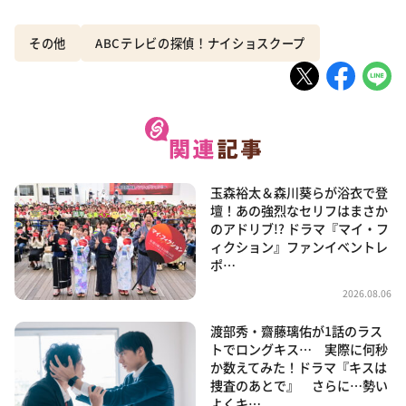
その他
ABCテレビの探偵！ナイショスクープ
玉森裕太＆森川葵らが浴衣で登
壇！あの強烈なセリフはまさか
のアドリブ!? ドラマ『マイ・フ
ィクション』ファンイベントレ
ポ…
2026.08.06
渡部秀・齋藤璃佑が1話のラス
トでロングキス… 実際に何秒
か数えてみた！ドラマ『キスは
捜査のあとで』 さらに…勢い
よくキ…