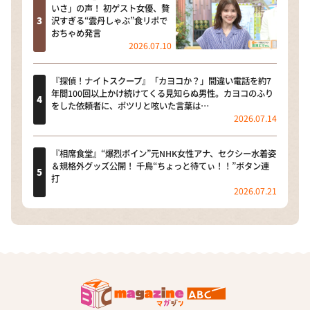
いさ」の声！ 初ゲスト女優、贅
沢すぎる“雲丹しゃぶ”食リポで
おちゃめ発言
2026.07.10
『探偵！ナイトスクープ』「カヨコか？」間違い電話を約7
年間100回以上かけ続けてくる見知らぬ男性。カヨコのふり
をした依頼者に、ポツリと呟いた言葉は…
2026.07.14
『相席食堂』“爆烈ボイン”元NHK女性アナ、セクシー水着姿
＆規格外グッズ公開！ 千鳥“ちょっと待てぃ！！”ボタン連
打
2026.07.21