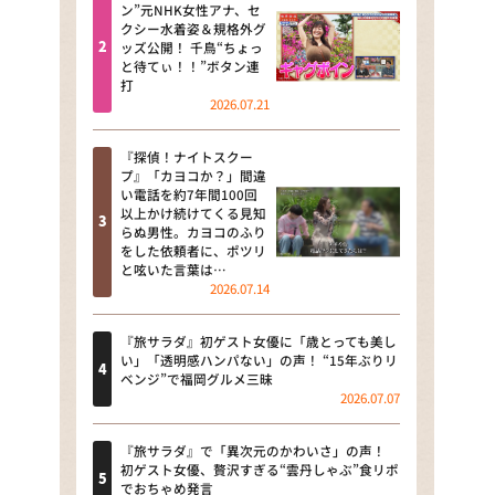
河合＆A.B.C-Z塚田×福井アナ
ン”元NHK女性アナ、セ
クシー水着姿＆規格外グ
「なんでやねん！？」（news お
ッズ公開！ 千鳥“ちょっ
かえり）
と待てぃ！！”ボタン連
打
DAIGOも台所 ～きょうの献立 何
2026.07.21
にする？～
『探偵！ナイトスクー
本日はダイアンなり！シーズン２
プ』「カヨコか？」間違
い電話を約7年間100回
朝だ！生です旅サラダ
以上かけ続けてくる見知
らぬ男性。カヨコのふり
をした依頼者に、ポツリ
教えて！ニュースライブ 正義の
と呟いた言葉は…
ミカタ
2026.07.14
ＬＩＦＥ～夢のカタチ～
『旅サラダ』初ゲスト女優に「歳とっても美し
い」「透明感ハンパない」の声！ “15年ぶりリ
新婚さんいらっしゃい！
ベンジ”で福岡グルメ三昧
2026.07.07
ポツンと一軒家
『旅サラダ』で「異次元のかわいさ」の声！
ザキ山小屋本館
初ゲスト女優、贅沢すぎる“雲丹しゃぶ”食リポ
でおちゃめ発言