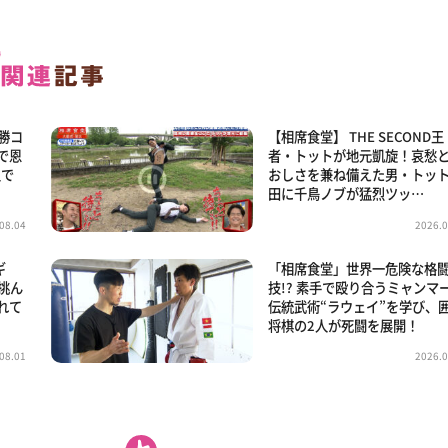
優勝コ
【相席食堂】 THE SECOND王
で恩
者・トットが地元凱旋！哀愁
人で
おしさを兼ね備えた男・トッ
田に千鳥ノブが猛烈ツッ…
08.04
2026.0
ギ
「相席食堂」世界一危険な格
挑ん
技!? 素手で殴り合うミャンマ
れて
伝統武術“ラウェイ”を学び、
将棋の2人が死闘を展開！
08.01
2026.0