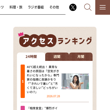
ーツ
料理・旅
ラジオ番組
その他
なるみ・岡村の過ぎるTV
相席食堂
24時間
週間
月間
これ余談なんですけど・・・
40℃超え続出！ 異常な
暑さの原因は「空気がき
れいになったから」専門
～人生密着トークバラエティ！
家の指摘に眞鍋かをり
～ やすとものいたって真剣です
「“きれいで暑い”と“汚
くて涼しい”どっちがい
探偵！ナイトスクープ
いの!?」
2026.07.28
news おかえり
『相席食堂』“爆烈ボイ