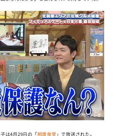
©ABCテレビ
子は4月29日の「
相席食堂
」で放送された。