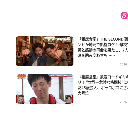
「相席食堂」THE SECOND
ンビが地元で凱旋ロケ！ 母校
師と感動の再会を果たし、2
酒を酌み交わすも……
2026.
『相席食堂』放送コードギリ
リ！ “世界一危険な格闘技”に
だ45歳芸人、ボッコボコにさ
大号泣
2026.