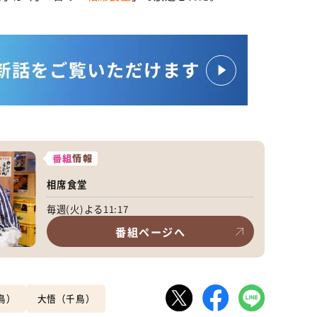
番組
情報
相席食堂
毎週(火)よる11:17
番組ページへ
鳥）
大悟（千鳥）