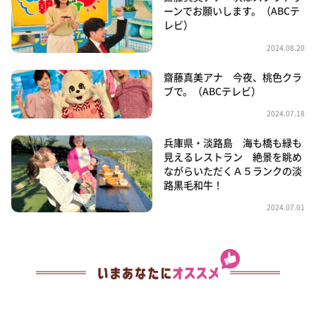
ーンでお願いします。（ABCテ
レビ）
2024.08.20
齋藤真美アナ 今夜、桃色クラ
ブで。（ABCテレビ）
2024.07.18
兵庫県・淡路島 海も橋も緑も
見えるレストラン 絶景を眺め
ながらいただくＡ５ランクの淡
路黒毛和牛！
2024.07.01