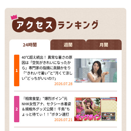
24時間
週間
月間
40℃超え続出！ 異常な暑さの原
因は「空気がきれいになったか
ら」専門家の指摘に眞鍋かをり
「“きれいで暑い”と“汚くて涼し
い”どっちがいいの!?」
2026.07.28
『相席食堂』“爆烈ボイン”元
NHK女性アナ、セクシー水着姿
＆規格外グッズ公開！ 千鳥“ち
ょっと待てぃ！！”ボタン連打
2026.07.21