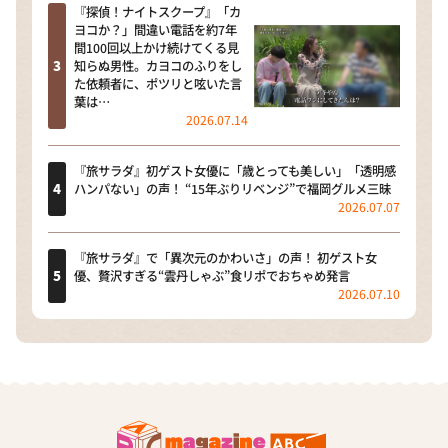
『探偵！ナイトスクープ』「カ
ヨコか？」間違い電話を約7年
間100回以上かけ続けてくる見
知らぬ男性。カヨコのふりをし
た依頼者に、ポツリと呟いた言
葉は…
2026.07.14
『旅サラダ』初ゲスト女優に「歳とっても美しい」「透明感
ハンパない」の声！ “15年ぶりリベンジ”で福岡グルメ三昧
2026.07.07
『旅サラダ』で「異次元のかわいさ」の声！ 初ゲスト女
優、贅沢すぎる“雲丹しゃぶ”食リポでおちゃめ発言
2026.07.10