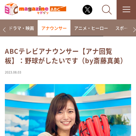
楽
ドラマ・映画
アナウンサー
アニメ・ヒーロー
スポーツ
ABCテレビアナウンサー【アナ回覧
板】：野球がしたいです（by斎藤真美）
なるみ・岡村の過ぎるTV
相席食堂
2023.08.03
これ余談なんですけど・・・
～人生密着トークバラエティ！～ やすとものいたっ
て真剣です
探偵！ナイトスクープ
news おかえり
河合＆A.B.C-Z塚田×福井アナ「なんでやねん！？」
（news おかえり）