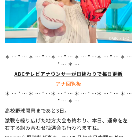
DAIGOも台所 ～きょうの献立 何にする？～
本日はダイアンなり！シーズン２
朝だ！生です旅サラダ
教えて！ニュースライブ 正義のミカタ
©ABCテレビ
ＬＩＦＥ～夢のカタチ～
新婚さんいらっしゃい！
＊ … * … ＊ … * …＊ … * … ＊ … * …＊ … * … ＊ …
* … ＊ …
ポツンと一軒家
ABCテレビアナウンサーが日替わりで毎日更新
ザキ山小屋本館
アナ回覧板
ぺこぱのまるスポ
＊ … * … ＊ … * …＊ … * … ＊ … * …＊ … * … ＊ …
アナ回覧板
* … ＊ …
高校野球開幕まであと3日。
激戦を繰り広げた地方大会も終わり、本日、運命を左
右する組み合わせ抽選会も行われますね。