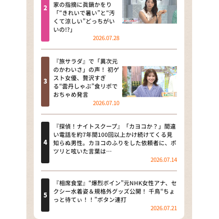
河合＆A.B.C-Z塚田×福井アナ
家の指摘に眞鍋かをり
「“きれいで暑い”と“汚
「なんでやねん！？」（news お
くて涼しい”どっちがい
かえり）
いの!?」
2026.07.28
DAIGOも台所 ～きょうの献立 何
にする？～
『旅サラダ』で「異次元
のかわいさ」の声！ 初ゲ
本日はダイアンなり！シーズン２
スト女優、贅沢すぎ
る“雲丹しゃぶ”食リポで
朝だ！生です旅サラダ
おちゃめ発言
2026.07.10
教えて！ニュースライブ 正義の
ミカタ
『探偵！ナイトスクープ』「カヨコか？」間違
い電話を約7年間100回以上かけ続けてくる見
ＬＩＦＥ～夢のカタチ～
知らぬ男性。カヨコのふりをした依頼者に、ポ
ツリと呟いた言葉は…
2026.07.14
新婚さんいらっしゃい！
ポツンと一軒家
『相席食堂』“爆烈ボイン”元NHK女性アナ、セ
クシー水着姿＆規格外グッズ公開！ 千鳥“ちょ
っと待てぃ！！”ボタン連打
ザキ山小屋本館
2026.07.21