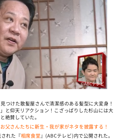
©️ABCテレビ
が見つけた散髪屋さんで清潔感のある髪型に大変身！
？」と仰天リアクション！こざっぱりした杉山には大
」と絶賛していた。
のお父さんたちに新生・我が家がネタを披露する！
送された『
相席食堂
』(ABCテレビ)内で公開された。