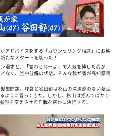
©️ABCテレビ
鳥がアドバイスをする「カウンセリング相席」にお笑
が新たなスタートを切った！
ョン漫才と、「言わせねーよ」で人気を博した我が
んどなく、空中分解の状態。そんな我が家が高知県宿
。
の髪型問題。坪倉と谷田部は杉山の清潔感のない髪型
えるように言ってきた。しかし、杉山は拒んでばかり
に髪型を変えさせる作戦を密かに決行する。