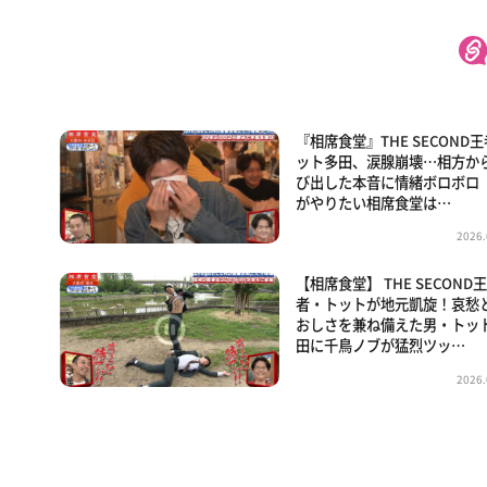
『相席食堂』THE SECOND
ット多田、涙腺崩壊…相方か
び出した本音に情緒ボロボロ
がやりたい相席食堂は…
2026.
【相席食堂】 THE SECOND
者・トットが地元凱旋！哀愁
おしさを兼ね備えた男・トッ
田に千鳥ノブが猛烈ツッ…
2026.