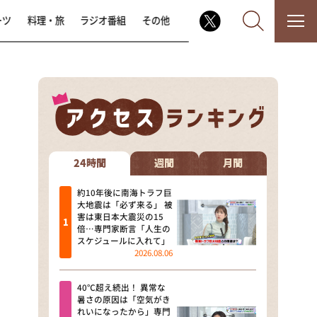
ーツ
料理・旅
ラジオ番組
その他
なるみ・岡村の過ぎるTV
相席食堂
24時間
週間
月間
これ余談なんですけど・・・
約10年後に南海トラフ巨
大地震は「必ず来る」 被
害は東日本大震災の15
～人生密着トークバラエティ！
倍…専門家断言「人生の
～ やすとものいたって真剣です
スケジュールに入れて」
2026.08.06
探偵！ナイトスクープ
40℃超え続出！ 異常な
news おかえり
暑さの原因は「空気がき
れいになったから」専門