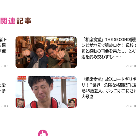
王者ト
「相席食堂」THE SECOND優
ら飛
ンビが地元で凱旋ロケ！ 母校
「俺
師と感動の再会を果たし、2人
酒を酌み交わすも……
08.07
2026.0
王
『相席食堂』放送コードギリ
と愛
リ！ “世界一危険な格闘技”に
ト多
だ45歳芸人、ボッコボコにさ
大号泣
08.03
2026.0