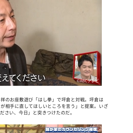
©️ABCテレビ
発祥のお座敷遊び「はし拳」で坪倉と対戦。坪倉は
うが相手に直してほしいところを言う」と提案。いざ
ください、今日」と突きつけたのだ。