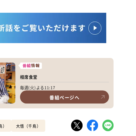
番組
情報
相席食堂
毎週(火)よる11:17
番組ページへ
鳥）
大悟（千鳥）