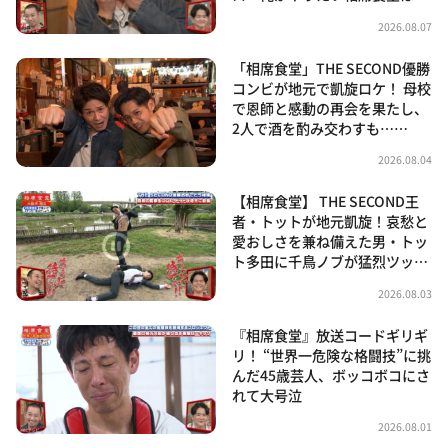
2026.08.07
「相席食堂」THE SECOND優勝
コンビが地元で凱旋ロケ！ 母校
で恩師と感動の再会を果たし、
2人で酒を酌み交わすも……
2026.08.04
【相席食堂】 THE SECOND王
者・トットが地元凱旋！哀愁と
愛おしさを兼ね備えた男・トッ
ト多田に千鳥ノブが猛烈ツッ…
2026.08.03
『相席食堂』放送コードギリギ
リ！ “世界一危険な格闘技”に挑
んだ45歳芸人、ボッコボコにさ
れて大号泣
2026.08.01