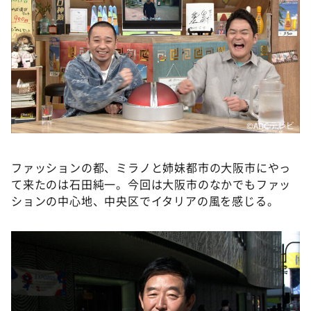
DAIGOも台所 ～きょうの献立 何にする？～
本日はダイアンなり！シーズン２
朝だ！生です旅サラダ
教えて！ニュースライブ 正義のミカタ
ＬＩＦＥ～夢のカタチ～
新婚さんいらっしゃい！
©️ABCテレビ
ポツンと一軒家
ファッションの都、ミラノと姉妹都市の大阪市にやっ
ザキ山小屋本館
て来たのは石田純一。今回は大阪市のなかでもファッ
ぺこぱのまるスポ
ションの中心地、中央区でイタリアの風を感じる。
アナ回覧板