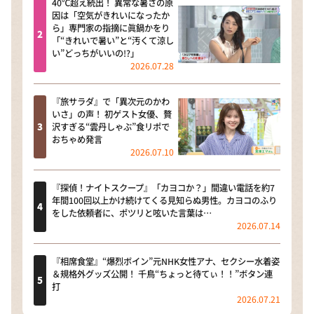
40℃超え続出！ 異常な暑さの原
因は「空気がきれいになったか
ら」専門家の指摘に眞鍋かをり
「“きれいで暑い”と“汚くて涼し
い”どっちがいいの!?」
2026.07.28
『旅サラダ』で「異次元のかわ
いさ」の声！ 初ゲスト女優、贅
沢すぎる“雲丹しゃぶ”食リポで
おちゃめ発言
2026.07.10
『探偵！ナイトスクープ』「カヨコか？」間違い電話を約7
年間100回以上かけ続けてくる見知らぬ男性。カヨコのふり
をした依頼者に、ポツリと呟いた言葉は…
2026.07.14
『相席食堂』“爆烈ボイン”元NHK女性アナ、セクシー水着姿
＆規格外グッズ公開！ 千鳥“ちょっと待てぃ！！”ボタン連
打
2026.07.21