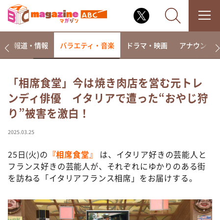
ー
報道・情報
バラエティ・音楽
ドラマ・映画
アナウンサ
「相席食堂」今は焼き肉店を営む元トレ
ンディ俳優 イタリアで遭った“おやじ狩
なるみ・岡村の過ぎるTV
り”被害を激白！
相席食堂
これ余談なんですけど・・・
2025.03.25
～人生密着トークバラエティ！～ やすとものいたっ
て真剣です
25日(火)の
『相席食堂』
は、イタリア好きの芸能人と
フランス好きの芸能人が、それぞれにゆかりのある街
探偵！ナイトスクープ
を訪ねる「イタリアフランス相席」をお届けする。
news おかえり
河合＆A.B.C-Z塚田×福井アナ「なんでやねん！？」
（news おかえり）