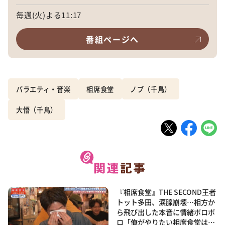
毎週(火)よる11:17
番組ページへ
バラエティ・音楽
相席食堂
ノブ（千鳥）
大悟（千鳥）
『相席食堂』THE SECOND王者
トット多田、涙腺崩壊…相方か
ら飛び出した本音に情緒ボロボ
ロ「俺がやりたい相席食堂は…