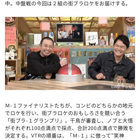
DAIGOも台所 ～きょうの献立 何にする？～
中。中盤戦の今回は２組の街ブラロケをお届けする。
本日はダイアンなり！シーズン２
朝だ！生です旅サラダ
教えて！ニュースライブ 正義のミカタ
ＬＩＦＥ～夢のカタチ～
新婚さんいらっしゃい！
ポツンと一軒家
ザキ山小屋本館
©️ABCテレビ
ぺこぱのまるスポ
アナ回覧板
Ｍ-１ファイナリストたちが、コンビのどちらかの地元
でロケを行い、街ブラロケのおもしろさを競い合う
「街ブラ-１グランプリ」。千鳥が審査し、ノブと大悟
がそれぞれ100点満点で採点、合計200点満点で勝敗を
決定する。VTRの順番は、「Ｍ-１」に倣って“笑神