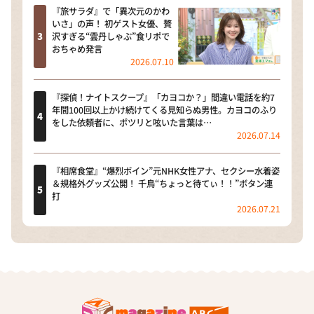
『旅サラダ』で「異次元のかわ
いさ」の声！ 初ゲスト女優、贅
沢すぎる“雲丹しゃぶ”食リポで
おちゃめ発言
2026.07.10
『探偵！ナイトスクープ』「カヨコか？」間違い電話を約7
年間100回以上かけ続けてくる見知らぬ男性。カヨコのふり
をした依頼者に、ポツリと呟いた言葉は…
2026.07.14
『相席食堂』“爆烈ボイン”元NHK女性アナ、セクシー水着姿
＆規格外グッズ公開！ 千鳥“ちょっと待てぃ！！”ボタン連
打
2026.07.21