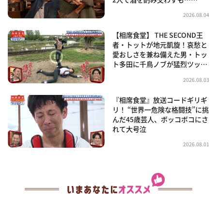
2026.08.04
【相席食堂】 THE SECOND王
者・トットが地元凱旋！哀愁と
愛おしさを兼ね備えた男・トッ
ト多田に千鳥ノブが猛烈ツッ…
2026.08.03
『相席食堂』放送コードギリギ
リ！ “世界一危険な格闘技”に挑
んだ45歳芸人、ボッコボコにさ
れて大号泣
2026.08.01