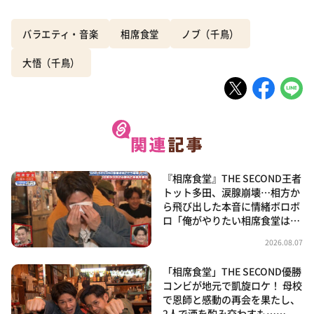
バラエティ・音楽
相席食堂
ノブ（千鳥）
大悟（千鳥）
『相席食堂』THE SECOND王者
トット多田、涙腺崩壊…相方か
ら飛び出した本音に情緒ボロボ
ロ「俺がやりたい相席食堂は…
2026.08.07
「相席食堂」THE SECOND優勝
コンビが地元で凱旋ロケ！ 母校
で恩師と感動の再会を果たし、
2人で酒を酌み交わすも……