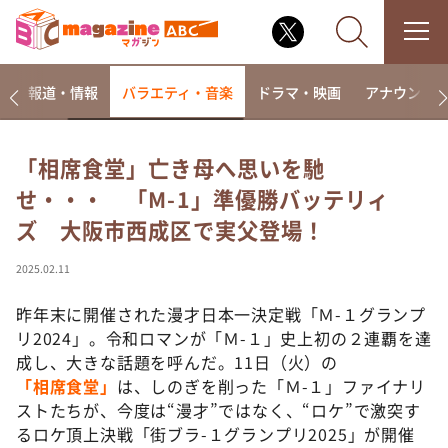
ー
報道・情報
バラエティ・音楽
ドラマ・映画
アナウンサ
「相席食堂」亡き母へ思いを馳
せ・・・ 「M-1」準優勝バッテリィ
なるみ・岡村の過ぎるTV
ズ 大阪市西成区で実父登場！
相席食堂
これ余談なんですけど・・・
2025.02.11
～人生密着トークバラエティ！～ やすとものいたっ
て真剣です
昨年末に開催された漫才日本一決定戦「Ｍ-１グランプ
リ2024」。令和ロマンが「Ｍ-１」史上初の２連覇を達
探偵！ナイトスクープ
成し、大きな話題を呼んだ。11日（火）の
news おかえり
「相席食堂」
は、しのぎを削った「Ｍ-１」ファイナリ
河合＆A.B.C-Z塚田×福井アナ「なんでやねん！？」
ストたちが、今度は“漫才”ではなく、“ロケ”で激突す
（news おかえり）
るロケ頂上決戦「街ブラ-１グランプリ2025」が開催