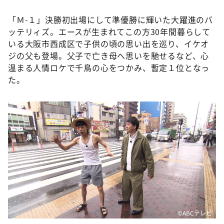
「Ｍ-１」決勝初出場にして準優勝に輝いた大躍進のバ
ッテリィズ。エースが生まれてこの方30年間暮らして
いる大阪市西成区で子供の頃の思い出を巡り、イケオ
ジの父も登場。父子で亡き母へ思いを馳せるなど、心
温まる人情ロケで千鳥の心をつかみ、暫定１位となっ
た。
©️ABCテレビ