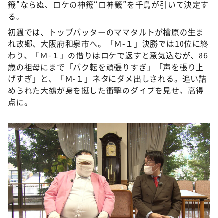
籤”ならぬ、ロケの神籤“ロ神籤”を千鳥が引いて決定す
る。
初週では、トップバッターのママタルトが檜原の生ま
れ故郷、大阪府和泉市へ。「Ｍ-１」決勝では10位に終
わり、「Ｍ-１」の借りはロケで返すと意気込むが、86
歳の祖母にまで「バク転を頑張りすぎ」「声を張り上
げすぎ」と、「Ｍ-１」ネタにダメ出しされる。追い詰
められた大鶴が身を挺した衝撃のダイブを見せ、高得
点に。