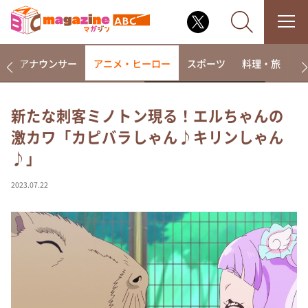
画
アナウンサー
アニメ・ヒーロー
スポーツ
料理・旅
ラ
新たな刺客ミノトン現る！エルちゃんの
激カワ「カピバラしゃん♪キリンしゃん
なるみ・岡村の過ぎるTV
♪」
相席食堂
これ余談なんですけど・・・
2023.07.22
～人生密着トークバラエティ！～ やすとものいたっ
て真剣です
探偵！ナイトスクープ
news おかえり
河合＆A.B.C-Z塚田×福井アナ「なんでやねん！？」
（news おかえり）