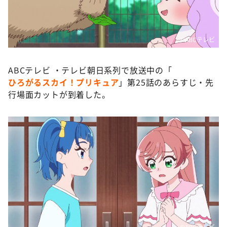
DAIGOも台所 ～きょうの献立 何にする？～
本日はダイアンなり！シーズン２
朝だ！生です旅サラダ
©️ABCテレビ
教えて！ニュースライブ 正義のミカタ
ABCテレビ ・テレビ朝日系列で放送中の「
ＬＩＦＥ～夢のカタチ～
ひろがるスカイ！プリキュア
」第25話のあらすじ・先
新婚さんいらっしゃい！
行場面カットが到着した。
ポツンと一軒家
ザキ山小屋本館
ぺこぱのまるスポ
アナ回覧板
©️ABCテレビ