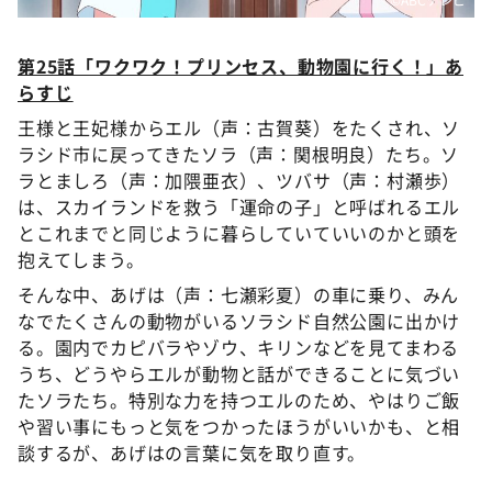
第25話「ワクワク！プリンセス、動物園に行く！」あ
らすじ
王様と王妃様からエル（声：古賀葵）をたくされ、ソ
ラシド市に戻ってきたソラ（声：関根明良）たち。ソ
ラとましろ（声：加隈亜衣）、ツバサ（声：村瀬歩）
は、スカイランドを救う「運命の子」と呼ばれるエル
とこれまでと同じように暮らしていていいのかと頭を
抱えてしまう。
そんな中、あげは（声：七瀬彩夏）の車に乗り、みん
なでたくさんの動物がいるソラシド自然公園に出かけ
る。園内でカピバラやゾウ、キリンなどを見てまわる
うち、どうやらエルが動物と話ができることに気づい
たソラたち。特別な力を持つエルのため、やはりご飯
や習い事にもっと気をつかったほうがいいかも、と相
談するが、あげはの言葉に気を取り直す。