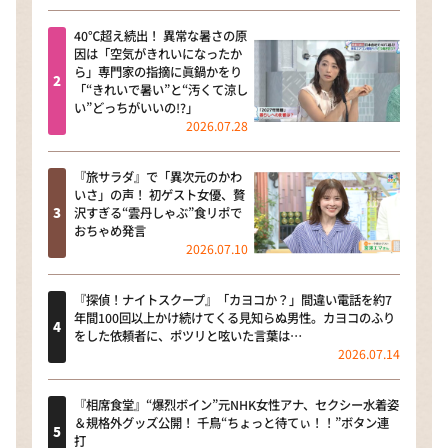
40℃超え続出！ 異常な暑さの原
因は「空気がきれいになったか
ら」専門家の指摘に眞鍋かをり
「“きれいで暑い”と“汚くて涼し
い”どっちがいいの!?」
2026.07.28
『旅サラダ』で「異次元のかわ
いさ」の声！ 初ゲスト女優、贅
沢すぎる“雲丹しゃぶ”食リポで
おちゃめ発言
2026.07.10
『探偵！ナイトスクープ』「カヨコか？」間違い電話を約7
年間100回以上かけ続けてくる見知らぬ男性。カヨコのふり
をした依頼者に、ポツリと呟いた言葉は…
2026.07.14
『相席食堂』“爆烈ボイン”元NHK女性アナ、セクシー水着姿
＆規格外グッズ公開！ 千鳥“ちょっと待てぃ！！”ボタン連
打