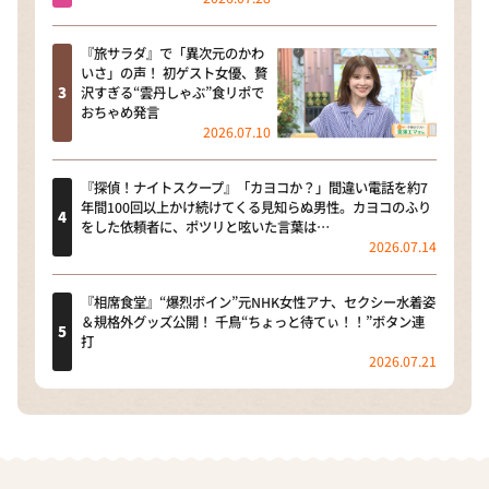
『旅サラダ』で「異次元のかわ
いさ」の声！ 初ゲスト女優、贅
沢すぎる“雲丹しゃぶ”食リポで
おちゃめ発言
2026.07.10
『探偵！ナイトスクープ』「カヨコか？」間違い電話を約7
年間100回以上かけ続けてくる見知らぬ男性。カヨコのふり
をした依頼者に、ポツリと呟いた言葉は…
2026.07.14
『相席食堂』“爆烈ボイン”元NHK女性アナ、セクシー水着姿
＆規格外グッズ公開！ 千鳥“ちょっと待てぃ！！”ボタン連
打
2026.07.21