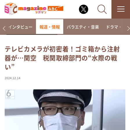
着
インタビュー
報道・情報
バラエティ・音楽
ドラマ・映
テレビカメラが初密着！ゴミ箱から注射
器が…関空 税関取締部門の“水際の戦
なるみ・岡村の過ぎるTV
い”
相席食堂
これ余談なんですけど・・・
2024.12.14
～人生密着トークバラエティ！～ やすとものいたっ
て真剣です
探偵！ナイトスクープ
news おかえり
河合＆A.B.C-Z塚田×福井アナ「なんでやねん！？」
（news おかえり）