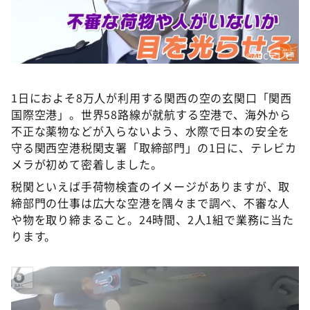
DAIGOも台所 ～きょうの献立 何にする？～
本日はダイアンなり！シーズン２
朝だ！生です旅サラダ
©️ABCテレビ
教えて！ニュースライブ 正義のミカタ
1日におよそ8万人が利用する関西の空の玄関口「関西
ＬＩＦＥ～夢のカタチ～
国際空港」。世界58路線が就航する空港で、海外から
新婚さんいらっしゃい！
不正な薬物などが入らないよう、水際で日本の安全を
守る関西空港税関支署「取締部門」の1日に、テレビカ
ポツンと一軒家
メラが初めて密着しました。
ザキ山小屋本館
税関といえば手荷物検査のイメージがありますが、取
ぺこぱのまるスポ
締部門の仕事は広大な空港を隅々まで調べ、不審な人
や物を取り締まること。24時間、2人1組で業務に当た
アナ回覧板
ります。