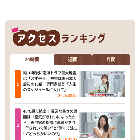
24時間
週間
月間
約10年後に南海トラフ巨大地震
は「必ず来る」 被害は東日本大
震災の15倍…専門家断言「人生
のスケジュールに入れて」
2026.08.06
40℃超え続出！ 異常な暑さの原
因は「空気がきれいになったか
ら」専門家の指摘に眞鍋かをり
「“きれいで暑い”と“汚くて涼し
い”どっちがいいの!?」
2026.07.28