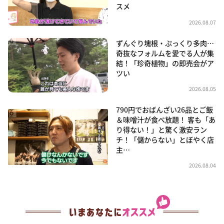
スメ
2026.08.07
ずんぐり塊根・ぷっくり多肉…
奇抜なフォルムを愛でる人が集
結！「珍奇植物」の即売会がア
ツい
2026.08.05
790円でおばんざい26品とご飯
＆味噌汁が食べ放題！ 客も「あ
り得ない！」と驚く激安ラン
チ！「儲からない」とぼやく店
主…
2026.08.04