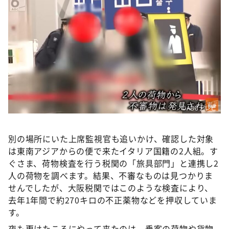
©️ABCテレビ
別の場所にいた上席監視官も追いかけ、確認した対象
は東南アジアからの便で来たイタリア国籍の2人組。す
ぐさま、荷物検査を行う税関の「旅具部門」と連携し2
人の荷物を調べます。結果、不審なものは見つかりま
せんでしたが、大阪税関ではこのような検査により、
去年1年間で約270キロの不正薬物などを押収していま
す。
夜も更けたころにやって来たのは、乗客の荷物や貨物