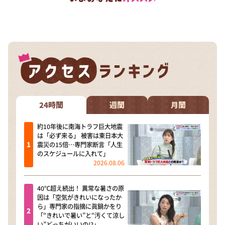
24時間
週間
月間
約10年後に南海トラフ巨大地震
は「必ず来る」 被害は東日本大
震災の15倍…専門家断言「人生
のスケジュールに入れて」
2026.08.06
40℃超え続出！ 異常な暑さの原
因は「空気がきれいになったか
ら」専門家の指摘に眞鍋かをり
「“きれいで暑い”と“汚くて涼し
い”どっちがいいの!?」