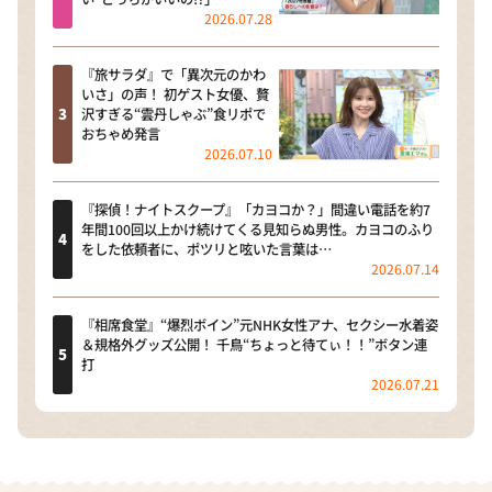
2026.07.28
『旅サラダ』で「異次元のかわ
いさ」の声！ 初ゲスト女優、贅
沢すぎる“雲丹しゃぶ”食リポで
おちゃめ発言
2026.07.10
『探偵！ナイトスクープ』「カヨコか？」間違い電話を約7
年間100回以上かけ続けてくる見知らぬ男性。カヨコのふり
をした依頼者に、ポツリと呟いた言葉は…
2026.07.14
『相席食堂』“爆烈ボイン”元NHK女性アナ、セクシー水着姿
＆規格外グッズ公開！ 千鳥“ちょっと待てぃ！！”ボタン連
打
2026.07.21