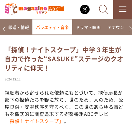
ー
報道・情報
バラエティ・音楽
ドラマ・映画
アナウンサ
「探偵！ナイトスクープ」中学３年生が
自力で作った“SASUKE”ステージのクオ
なるみ・岡村の過ぎるTV
リティに仰天！
相席食堂
これ余談なんですけど・・・
2024.12.12
～人生密着トークバラエティ！～ やすとものいたっ
て真剣です
視聴者から寄せられた依頼にもとづいて、探偵局長が
部下の探偵たちを野に放ち、世のため、人のため、公
探偵！ナイトスクープ
序良俗・安寧秩序を守るべく、この世のあらゆる事ど
news おかえり
もを徹底的に調査追求する娯楽番組ABCテレビ
河合＆A.B.C-Z塚田×福井アナ「なんでやねん！？」
「探偵！ナイトスクープ」
。
（news おかえり）