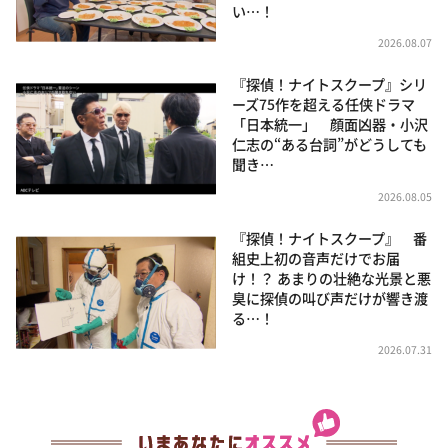
い…！
2026.08.07
『探偵！ナイトスクープ』シリ
ーズ75作を超える任侠ドラマ
「日本統一」 顔面凶器・小沢
仁志の“ある台詞”がどうしても
聞き…
2026.08.05
『探偵！ナイトスクープ』 番
組史上初の音声だけでお届
け！？ あまりの壮絶な光景と悪
臭に探偵の叫び声だけが響き渡
る…！
2026.07.31