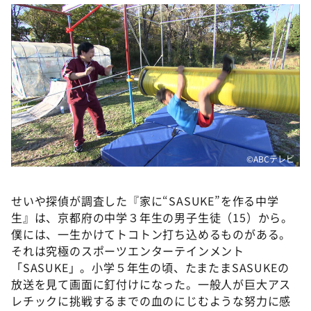
DAIGOも台所 ～きょうの献立 何にする？～
本日はダイアンなり！シーズン２
朝だ！生です旅サラダ
教えて！ニュースライブ 正義のミカタ
ＬＩＦＥ～夢のカタチ～
新婚さんいらっしゃい！
ポツンと一軒家
©ABCテレビ
ザキ山小屋本館
ぺこぱのまるスポ
せいや探偵が調査した『家に“SASUKE”を作る中学
生』は、京都府の中学３年生の男子生徒（15）から。
アナ回覧板
僕には、一生かけてトコトン打ち込めるものがある。
それは究極のスポーツエンターテインメント
「SASUKE」。小学５年生の頃、たまたまSASUKEの
放送を見て画面に釘付けになった。一般人が巨大アス
レチックに挑戦するまでの血のにじむような努力に感