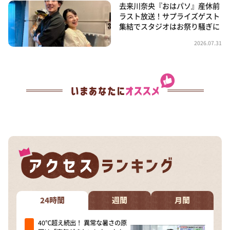
去来川奈央『おはパソ』産休前
ラスト放送！サプライズゲスト
集結でスタジオはお祭り騒ぎに
2026.07.31
24時間
週間
月間
40℃超え続出！ 異常な暑さの原