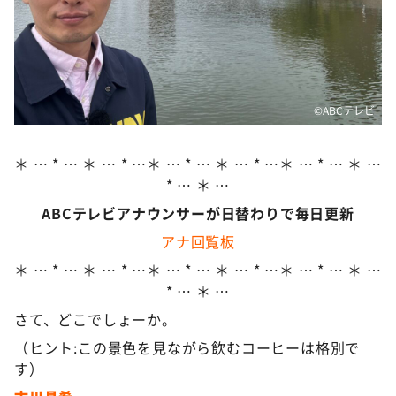
DAIGOも台所 ～きょうの献立 何にする？～
本日はダイアンなり！シーズン２
朝だ！生です旅サラダ
教えて！ニュースライブ 正義のミカタ
©️ABCテレビ
ＬＩＦＥ～夢のカタチ～
新婚さんいらっしゃい！
＊ … * … ＊ … * …＊ … * … ＊ … * …＊ … * … ＊ …
* … ＊ …
ポツンと一軒家
ABCテレビアナウンサーが日替わりで毎日更新
ザキ山小屋本館
アナ回覧板
ぺこぱのまるスポ
＊ … * … ＊ … * …＊ … * … ＊ … * …＊ … * … ＊ …
アナ回覧板
* … ＊ …
さて、どこでしょーか。
（ヒント:この景色を見ながら飲むコーヒーは格別で
す）