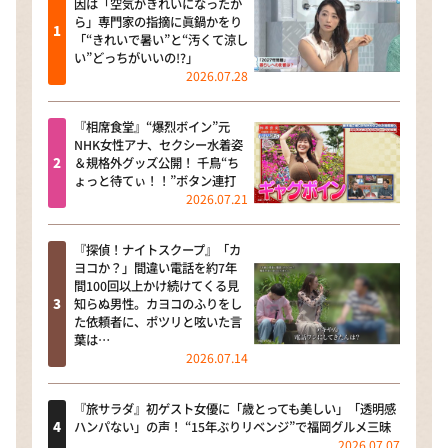
因は「空気がきれいになったか
ら」専門家の指摘に眞鍋かをり
「“きれいで暑い”と“汚くて涼し
い”どっちがいいの!?」
2026.07.28
『相席食堂』“爆烈ボイン”元
NHK女性アナ、セクシー水着姿
＆規格外グッズ公開！ 千鳥“ち
ょっと待てぃ！！”ボタン連打
2026.07.21
『探偵！ナイトスクープ』「カ
ヨコか？」間違い電話を約7年
間100回以上かけ続けてくる見
知らぬ男性。カヨコのふりをし
た依頼者に、ポツリと呟いた言
葉は…
2026.07.14
『旅サラダ』初ゲスト女優に「歳とっても美しい」「透明感
ハンパない」の声！ “15年ぶりリベンジ”で福岡グルメ三昧
2026.07.07