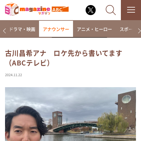
楽
ドラマ・映画
アナウンサー
アニメ・ヒーロー
スポーツ
古川昌希アナ ロケ先から書いてます
（ABCテレビ）
なるみ・岡村の過ぎるTV
相席食堂
2024.11.22
これ余談なんですけど・・・
～人生密着トークバラエティ！～ やすとものいたっ
て真剣です
探偵！ナイトスクープ
news おかえり
河合＆A.B.C-Z塚田×福井アナ「なんでやねん！？」
（news おかえり）