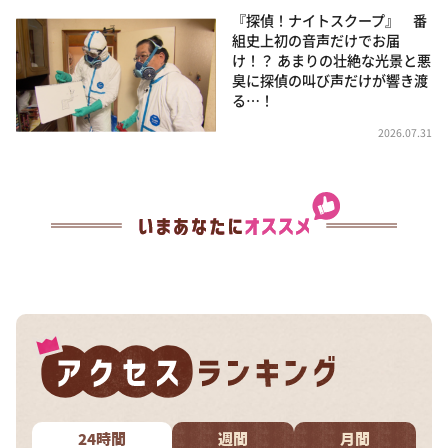
『探偵！ナイトスクープ』 番
組史上初の音声だけでお届
け！？ あまりの壮絶な光景と悪
臭に探偵の叫び声だけが響き渡
る…！
2026.07.31
24時間
週間
月間