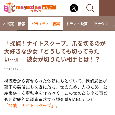
ー
報道・情報
バラエティ・音楽
ドラマ・映画
アナウンサ
「探偵！ナイトスクープ」爪を切るのが
大好きな少女『どうしても切ってみた
なるみ・岡村の過ぎるTV
い…』 彼女が切りたい相手とは！？
相席食堂
これ余談なんですけど・・・
2024.11.15
～人生密着トークバラエティ！～ やすとものいたっ
て真剣です
視聴者から寄せられた依頼にもとづいて、探偵局長が
部下の探偵たちを野に放ち、世のため、人のため、公
探偵！ナイトスクープ
序良俗・安寧秩序を守るべく、この世のあらゆる事ど
news おかえり
もを徹底的に調査追求する娯楽番組ABCテレビ
河合＆A.B.C-Z塚田×福井アナ「なんでやねん！？」
「探偵！ナイトスクープ」
。
（news おかえり）