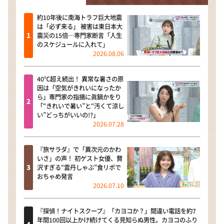
約10年後に南海トラフ巨大地震
は「必ず来る」 被害は東日本大
震災の15倍…専門家断言「人生
のスケジュールに入れて」
2026.08.06
40℃超え続出！ 異常な暑さの原
因は「空気がきれいになったか
ら」専門家の指摘に眞鍋かをり
「“きれいで暑い”と“汚くて涼し
い”どっちがいいの!?」
2026.07.28
『旅サラダ』で「異次元のかわ
いさ」の声！ 初ゲスト女優、贅
沢すぎる“雲丹しゃぶ”食リポで
おちゃめ発言
2026.07.10
『探偵！ナイトスクープ』「カヨコか？」間違い電話を約7
年間100回以上かけ続けてくる見知らぬ男性。カヨコのふり