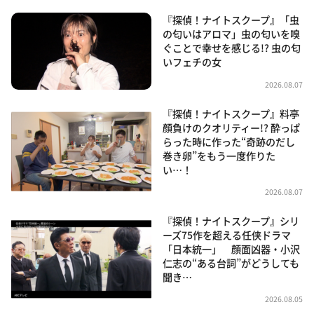
『探偵！ナイトスクープ』「虫
の匂いはアロマ」虫の匂いを嗅
ぐことで幸せを感じる!? 虫の匂
いフェチの女
2026.08.07
『探偵！ナイトスクープ』料亭
顔負けのクオリティー!? 酔っぱ
らった時に作った“奇跡のだし
巻き卵”をもう一度作りた
い…！
2026.08.07
『探偵！ナイトスクープ』シリ
ーズ75作を超える任侠ドラマ
「日本統一」 顔面凶器・小沢
仁志の“ある台詞”がどうしても
聞き…
2026.08.05