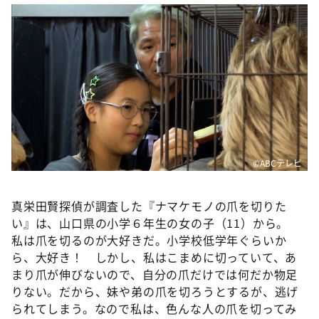
DAIGOも台所 ～きょうの献立 何にする？～
本日はダイアンなり！シーズン２
朝だ！生です旅サラダ
教えて！ニュースライブ 正義のミカタ
ＬＩＦＥ～夢のカタチ～
新婚さんいらっしゃい！
ポツンと一軒家
©ABCテレビ
ザキ山小屋本館
ぺこぱのまるスポ
真栄田賢探偵が調査した『ナマケモノの爪を切りた
い』は、山口県の小学６年生の女の子（11）から。
アナ回覧板
私は爪を切るのが大好きだ。小学校低学年ぐらいか
ら、大好き！ しかし、私はこまめに切っていて、あ
まり爪が伸びないので、自分の爪だけでは何だか物足
りない。だから、妹や弟の爪を切ろうとするが、逃げ
られてしまう。なので私は、色んな人の爪を切ってみ