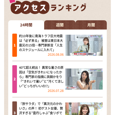
24時間
週間
月間
約10年後に南海トラフ巨大地震
は「必ず来る」 被害は東日本大
震災の15倍…専門家断言「人生
のスケジュールに入れて」
2026.08.06
40℃超え続出！ 異常な暑さの原
因は「空気がきれいになったか
ら」専門家の指摘に眞鍋かをり
「“きれいで暑い”と“汚くて涼し
い”どっちがいいの!?」
2026.07.28
『旅サラダ』で「異次元のかわ
いさ」の声！ 初ゲスト女優、贅
沢すぎる“雲丹しゃぶ”食リポで