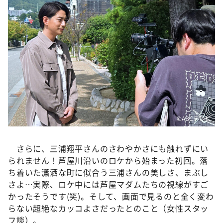
©️ABCテレビ
さらに、三浦翔平さんのさわやかさにも触れずにい
られません！芦屋川沿いのロケから始まった初回。落
ち着いた瀟洒な町に似合う三浦さんの美しさ、まぶし
さよ…実際、ロケ中には芦屋マダムたちの視線がすご
かったそうです(笑)。そして、画面で見るのと全く変わ
らない超絶なカッコよさだったとのこと（女性スタッ
フ談）。