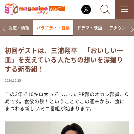
ー
報道・情報
バラエティ・音楽
ドラマ・映画
アナウンサ
初回ゲストは、三浦翔平 「おいしい一
皿」を支えている人たちの想いを深掘り
なるみ・岡村の過ぎるTV
する新番組！
相席食堂
これ余談なんですけど・・・
2024.10.25
～人生密着トークバラエティ！～ やすとものいたっ
て真剣です
この3年で10キロ太ってしまったPR部のオカン部員、O
崎です。食欲の秋！ということでこの週末から、食に
探偵！ナイトスクープ
まつわる新しいミニ番組が始まります。
news おかえり
河合＆A.B.C-Z塚田×福井アナ「なんでやねん！？」
（news おかえり）