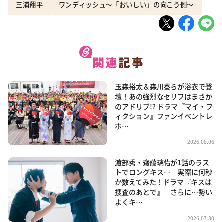
三浦翔平
ワンディッシュ〜「おいしい」の向こう側〜
玉森裕太＆森川葵らが浴衣で登
壇！あの強烈なセリフはまさか
のアドリブ!? ドラマ『マイ・フ
ィクション』ファンイベントレ
ポ…
2026.08.06
渡部秀・齋藤璃佑が1話のラス
トでロングキス… 実際に何秒
か数えてみた！ドラマ『キスは
捜査のあとで』 さらに…勢い
よくキ…
2026.07.30