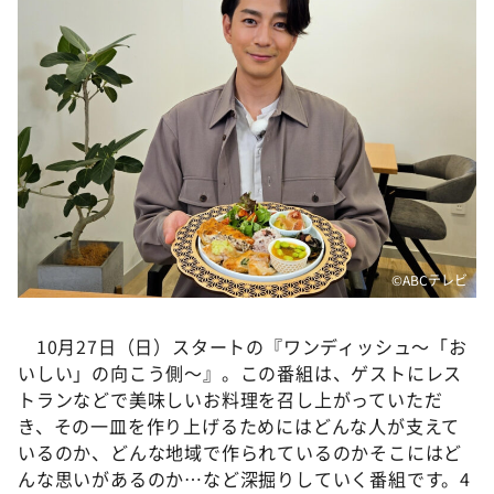
DAIGOも台所 ～きょうの献立 何にする？～
本日はダイアンなり！シーズン２
朝だ！生です旅サラダ
教えて！ニュースライブ 正義のミカタ
ＬＩＦＥ～夢のカタチ～
新婚さんいらっしゃい！
ポツンと一軒家
ザキ山小屋本館
©️ABCテレビ
ぺこぱのまるスポ
10月27日（日）スタートの『ワンディッシュ〜「お
アナ回覧板
いしい」の向こう側〜』。この番組は、ゲストにレス
トランなどで美味しいお料理を召し上がっていただ
き、その一皿を作り上げるためにはどんな人が支えて
いるのか、どんな地域で作られているのかそこにはど
んな思いがあるのか…など深掘りしていく番組です。4