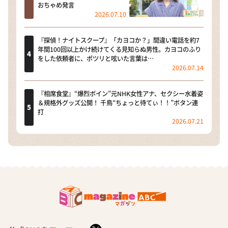
おちゃめ発言
2026.07.10
『探偵！ナイトスクープ』「カヨコか？」間違い電話を約7
年間100回以上かけ続けてくる見知らぬ男性。カヨコのふり
をした依頼者に、ポツリと呟いた言葉は…
2026.07.14
『相席食堂』“爆烈ボイン”元NHK女性アナ、セクシー水着姿
＆規格外グッズ公開！ 千鳥“ちょっと待てぃ！！”ボタン連
打
2026.07.21