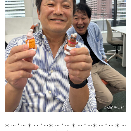
DAIGOも台所 ～きょうの献立 何にする？～
本日はダイアンなり！シーズン２
朝だ！生です旅サラダ
教えて！ニュースライブ 正義のミカタ
ＬＩＦＥ～夢のカタチ～
新婚さんいらっしゃい！
ポツンと一軒家
ザキ山小屋本館
ぺこぱのまるスポ
アナ回覧板
©️ABCテレビ
＊ … * … ＊ … * …＊ … * … ＊ … * …＊ … * … ＊ …