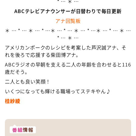
* … ＊ …
ABCテレビアナウンサーが日替わりで毎日更新
アナ回覧板
＊ … * … ＊ … * …＊ … * … ＊ … * …＊ … * … ＊ …
* … ＊ …
アメリカンポークのレシピを考案した芦沢誠アナ、そ
れを後ろで応援する柴田博アナ。
ABCラジオの早朝を支える二人の年齢を合わせると116
歳だそう。
二人とも良い笑顔！
いくつになっても輝ける職場ってステキやん♪
桂紗綾
番組
情報