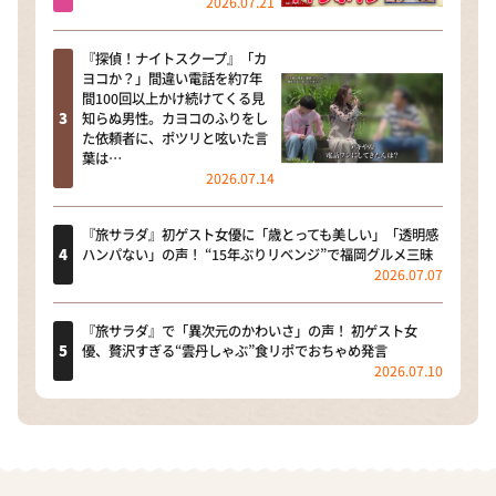
2026.07.21
『探偵！ナイトスクープ』「カ
ヨコか？」間違い電話を約7年
間100回以上かけ続けてくる見
知らぬ男性。カヨコのふりをし
た依頼者に、ポツリと呟いた言
葉は…
2026.07.14
『旅サラダ』初ゲスト女優に「歳とっても美しい」「透明感
ハンパない」の声！ “15年ぶりリベンジ”で福岡グルメ三昧
2026.07.07
『旅サラダ』で「異次元のかわいさ」の声！ 初ゲスト女
優、贅沢すぎる“雲丹しゃぶ”食リポでおちゃめ発言
2026.07.10