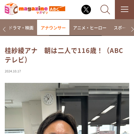
楽
ドラマ・映画
アナウンサー
アニメ・ヒーロー
スポーツ
桂紗綾アナ 朝は二人で116歳！（ABC
テレビ）
なるみ・岡村の過ぎるTV
相席食堂
2024.10.17
これ余談なんですけど・・・
～人生密着トークバラエティ！～ やすとものいたっ
て真剣です
探偵！ナイトスクープ
news おかえり
河合＆A.B.C-Z塚田×福井アナ「なんでやねん！？」
（news おかえり）