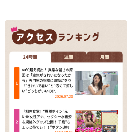
24時間
週間
月間
40℃超え続出！ 異常な暑さの原
因は「空気がきれいになったか
ら」専門家の指摘に眞鍋かをり
「“きれいで暑い”と“汚くて涼し
い”どっちがいいの!?」
2026.07.28
『相席食堂』“爆烈ボイン”元
NHK女性アナ、セクシー水着姿
＆規格外グッズ公開！ 千鳥“ち
ょっと待てぃ！！”ボタン連打