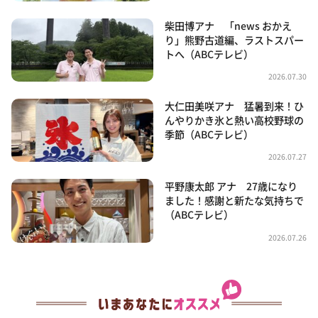
柴田博アナ 「news おかえ
り」熊野古道編、ラストスパー
トへ（ABCテレビ）
2026.07.30
大仁田美咲アナ 猛暑到来！ひ
んやりかき氷と熱い高校野球の
季節（ABCテレビ）
2026.07.27
平野康太郎 アナ 27歳になり
ました！感謝と新たな気持ちで
（ABCテレビ）
2026.07.26