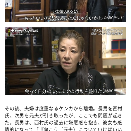
©ABCテレビ
©ABCテレビ
その後、夫婦は度重なるケンカから離婚。長男を西村
氏、次男を元夫が引き取ったが、ここでも問題が起き
た。長男は、西村氏の過去に嫌悪感を抱き、彼女も感
情的になって「『向こう（元夫）についていけばいい