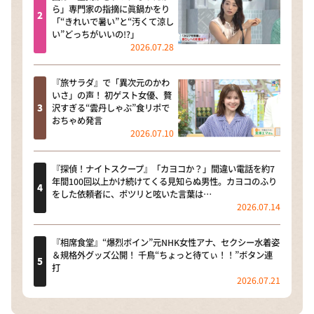
ら」専門家の指摘に眞鍋かをり
「“きれいで暑い”と“汚くて涼し
い”どっちがいいの!?」
2026.07.28
『旅サラダ』で「異次元のかわ
いさ」の声！ 初ゲスト女優、贅
沢すぎる“雲丹しゃぶ”食リポで
おちゃめ発言
2026.07.10
『探偵！ナイトスクープ』「カヨコか？」間違い電話を約7
年間100回以上かけ続けてくる見知らぬ男性。カヨコのふり
をした依頼者に、ポツリと呟いた言葉は…
2026.07.14
『相席食堂』“爆烈ボイン”元NHK女性アナ、セクシー水着姿
＆規格外グッズ公開！ 千鳥“ちょっと待てぃ！！”ボタン連
打
2026.07.21