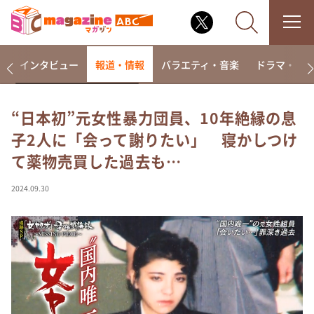
着
インタビュー
報道・情報
バラエティ・音楽
ドラマ・映
“日本初”元女性暴力団員、10年絶縁の息
子2人に「会って謝りたい」 寝かしつけ
なるみ・岡村の過ぎるTV
て薬物売買した過去も…
相席食堂
これ余談なんですけど・・・
2024.09.30
～人生密着トークバラエティ！～ やすとものいたっ
て真剣です
探偵！ナイトスクープ
news おかえり
河合＆A.B.C-Z塚田×福井アナ「なんでやねん！？」
（news おかえり）