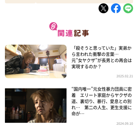
「殺そうと思っていた」実弟か
ら言われた衝撃の言葉…
元”女ヤクザ”が長男との再会は
実現するのか？
2025.02.21
“国内唯一”元女性暴力団員に密
着 エリート家庭からヤクザの
道、裏切り、暴行、愛息との別
れ… 第二の人生、更生支援に
命が…
2024.09.10