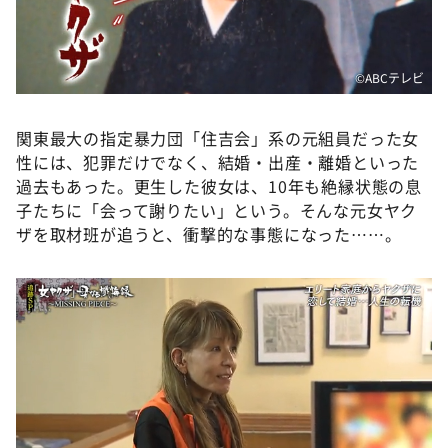
DAIGOも台所 ～きょうの献立 何にする？～
本日はダイアンなり！シーズン２
朝だ！生です旅サラダ
©ABCテレビ
教えて！ニュースライブ 正義のミカタ
関東最大の指定暴力団「住吉会」系の元組員だった女
ＬＩＦＥ～夢のカタチ～
性には、犯罪だけでなく、結婚・出産・離婚といった
新婚さんいらっしゃい！
過去もあった。更生した彼女は、10年も絶縁状態の息
子たちに「会って謝りたい」という。そんな元女ヤク
ポツンと一軒家
ザを取材班が追うと、衝撃的な事態になった……。
ザキ山小屋本館
ぺこぱのまるスポ
アナ回覧板