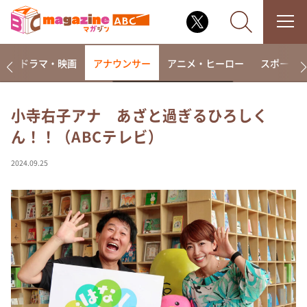
楽
ドラマ・映画
アナウンサー
アニメ・ヒーロー
スポーツ
小寺右子アナ あざと過ぎるひろしく
ん！！（ABCテレビ）
なるみ・岡村の過ぎるTV
相席食堂
2024.09.25
これ余談なんですけど・・・
～人生密着トークバラエティ！～ やすとものいたっ
て真剣です
探偵！ナイトスクープ
news おかえり
河合＆A.B.C-Z塚田×福井アナ「なんでやねん！？」
（news おかえり）