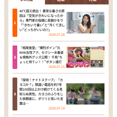
40℃超え続出！ 異常な暑さの原
因は「空気がきれいになったか
ら」専門家の指摘に眞鍋かをり
「“きれいで暑い”と“汚くて涼し
い”どっちがいいの!?」
2026.07.28
『相席食堂』“爆烈ボイン”元
NHK女性アナ、セクシー水着姿
＆規格外グッズ公開！ 千鳥“ち
ょっと待てぃ！！”ボタン連打
2026.07.21
『探偵！ナイトスクープ』「カ
ヨコか？」間違い電話を約7年
間100回以上かけ続けてくる見
知らぬ男性。カヨコのふりをし
た依頼者に、ポツリと呟いた言
葉は…
2026.07.14