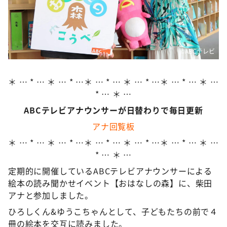
DAIGOも台所 ～きょうの献立 何にする？～
本日はダイアンなり！シーズン２
朝だ！生です旅サラダ
©️ABCテレビ
教えて！ニュースライブ 正義のミカタ
ＬＩＦＥ～夢のカタチ～
＊ … * … ＊ … * …＊ … * … ＊ … * …＊ … * … ＊ …
新婚さんいらっしゃい！
* … ＊ …
ポツンと一軒家
ABCテレビアナウンサーが日替わりで毎日更新
アナ回覧板
ザキ山小屋本館
＊ … * … ＊ … * …＊ … * … ＊ … * …＊ … * … ＊ …
ぺこぱのまるスポ
* … ＊ …
アナ回覧板
定期的に開催しているABCテレビアナウンサーによる
絵本の読み聞かせイベント【おはなしの森】に、柴田
アナと参加しました。
ひろしくん&ゆうこちゃんとして、子どもたちの前で４
冊の絵本を交互に読みました。