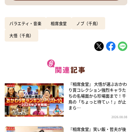
バラエティ・音楽
相席食堂
ノブ（千鳥）
大悟（千鳥）
『相席食堂』 大悟が選ぶおかわ
り賞コレクション強烈キャラた
ちの名場面から珍場面まで！千
鳥の「ちょっと待てぃ！」が止
まら…
2026.08.08
『相席食堂』笑い飯・哲夫が後