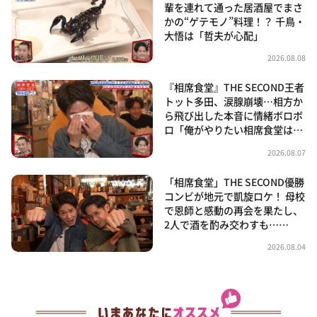
輩を連れて通った居酒屋でまさ
かの“ゲテモノ”料理！？ 千鳥・
大悟は「哲夫が心配」
2026.08.08
『相席食堂』THE SECOND王者
トット多田、涙腺崩壊…相方か
ら飛び出した本音に情緒ボロボ
ロ「俺がやりたい相席食堂は…
2026.08.07
「相席食堂」THE SECOND優勝
コンビが地元で凱旋ロケ！ 母校
で恩師と感動の再会を果たし、
2人で酒を酌み交わすも……
2026.08.04