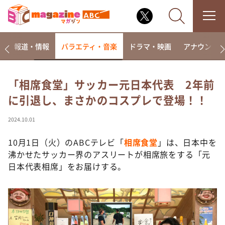
ー
報道・情報
バラエティ・音楽
ドラマ・映画
アナウンサ
「相席食堂」サッカー元日本代表 2年前
に引退し、まさかのコスプレで登場！！
なるみ・岡村の過ぎるTV
相席食堂
2024.10.01
これ余談なんですけど・・・
10月1日（火）のABCテレビ「
相席食堂
」は、日本中を
～人生密着トークバラエティ！～ やすとものいたっ
沸かせたサッカー界のアスリートが相席旅をする「元
て真剣です
日本代表相席」をお届けする。
探偵！ナイトスクープ
news おかえり
河合＆A.B.C-Z塚田×福井アナ「なんでやねん！？」
（news おかえり）