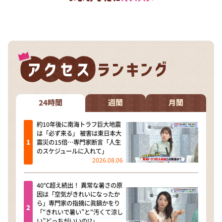
24時間
週間
月間
約10年後に南海トラフ巨大地震
は「必ず来る」 被害は東日本大
震災の15倍…専門家断言「人生
のスケジュールに入れて」
2026.08.06
40℃超え続出！ 異常な暑さの原
因は「空気がきれいになったか
ら」専門家の指摘に眞鍋かをり
「“きれいで暑い”と“汚くて涼し
い”どっちがいいの!?」