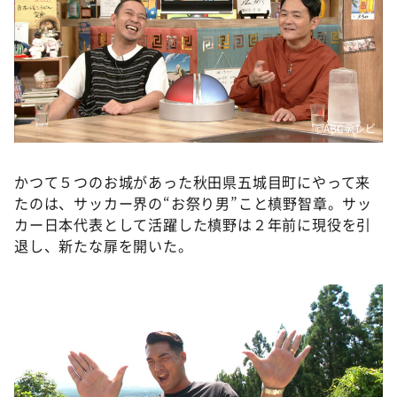
DAIGOも台所 ～きょうの献立 何にする？～
本日はダイアンなり！シーズン２
朝だ！生です旅サラダ
教えて！ニュースライブ 正義のミカタ
ＬＩＦＥ～夢のカタチ～
©️ABCテレビ
新婚さんいらっしゃい！
かつて５つのお城があった秋田県五城目町にやって来
ポツンと一軒家
たのは、サッカー界の“お祭り男”こと槙野智章。サッ
ザキ山小屋本館
カー日本代表として活躍した槙野は２年前に現役を引
退し、新たな扉を開いた。
ぺこぱのまるスポ
アナ回覧板