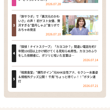
2026.07.28
『旅サラダ』で「異次元のかわ
いさ」の声！ 初ゲスト女優、贅
沢すぎる“雲丹しゃぶ”食リポで
おちゃめ発言
2026.07.10
『探偵！ナイトスクープ』「カヨコか？」間違い電話を約7
年間100回以上かけ続けてくる見知らぬ男性。カヨコのふり
をした依頼者に、ポツリと呟いた言葉は…
2026.07.14
『相席食堂』“爆烈ボイン”元NHK女性アナ、セクシー水着姿
＆規格外グッズ公開！ 千鳥“ちょっと待てぃ！！”ボタン連
打
2026.07.21