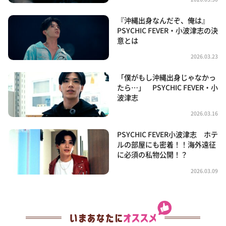
『沖縄出身なんだぞ、俺は』
PSYCHIC FEVER・小波津志の決
意とは
2026.03.23
「僕がもし沖縄出身じゃなかっ
たら…」 PSYCHIC FEVER・小
波津志
2026.03.16
PSYCHIC FEVER小波津志 ホテ
ルの部屋にも密着！！海外遠征
に必須の私物公開！？
2026.03.09