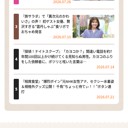
2026.07.28
『旅サラダ』で「異次元のかわ
いさ」の声！ 初ゲスト女優、贅
沢すぎる“雲丹しゃぶ”食リポで
おちゃめ発言
2026.07.10
『探偵！ナイトスクープ』「カヨコか？」間違い電話を約7
年間100回以上かけ続けてくる見知らぬ男性。カヨコのふり
をした依頼者に、ポツリと呟いた言葉は…
2026.07.14
『相席食堂』“爆烈ボイン”元NHK女性アナ、セクシー水着姿
＆規格外グッズ公開！ 千鳥“ちょっと待てぃ！！”ボタン連
打
2026.07.21