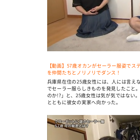
【動画】57歳オカンがセーラー服姿でス
を仲間たちとノリノリでダンス！
兵庫県在住の25歳女性には、人には言え
でセーラー服らしきものを発見したこと。
のか!?」と、25歳女性は気が気ではない
とともに彼女の実家へ向かった。