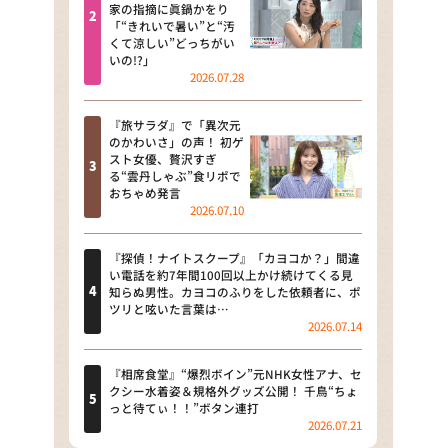
河合＆A.B.C-Z塚田×福井アナ
家の指摘に眞鍋かをり
「“きれいで暑い”と“汚
「なんでやねん！？」（news お
くて涼しい”どっちがい
かえり）
いの!?」
2026.07.28
DAIGOも台所 ～きょうの献立 何
にする？～
『旅サラダ』で「異次元
のかわいさ」の声！ 初ゲ
本日はダイアンなり！シーズン２
スト女優、贅沢すぎ
る“雲丹しゃぶ”食リポで
朝だ！生です旅サラダ
おちゃめ発言
2026.07.10
教えて！ニュースライブ 正義の
ミカタ
『探偵！ナイトスクープ』「カヨコか？」間違
い電話を約7年間100回以上かけ続けてくる見
ＬＩＦＥ～夢のカタチ～
知らぬ男性。カヨコのふりをした依頼者に、ポ
ツリと呟いた言葉は…
2026.07.14
新婚さんいらっしゃい！
ポツンと一軒家
『相席食堂』“爆烈ボイン”元NHK女性アナ、セ
クシー水着姿＆規格外グッズ公開！ 千鳥“ちょ
っと待てぃ！！”ボタン連打
ザキ山小屋本館
2026.07.21