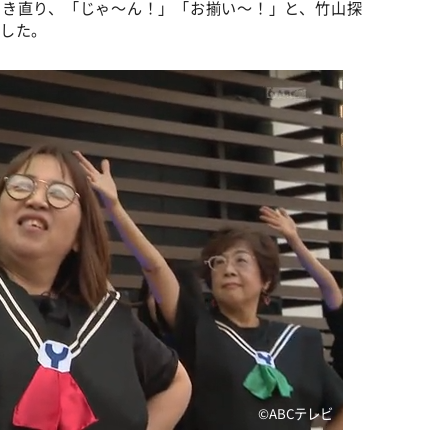
開き直り、「じゃ～ん！」「お揃い～！」と、竹山探
だした。
©️ABCテレビ