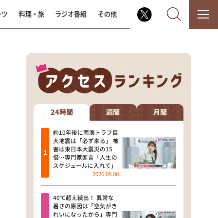
ーツ
料理・旅
ラジオ番組
その他
なるみ・岡村の過ぎるTV
相席食堂
24時間
週間
月間
これ余談なんですけど・・・
約10年後に南海トラフ巨
大地震は「必ず来る」 被
害は東日本大震災の15
～人生密着トークバラエティ！
倍…専門家断言「人生の
～ やすとものいたって真剣です
スケジュールに入れて」
2026.08.06
探偵！ナイトスクープ
40℃超え続出！ 異常な
news おかえり
暑さの原因は「空気がき
れいになったから」専門