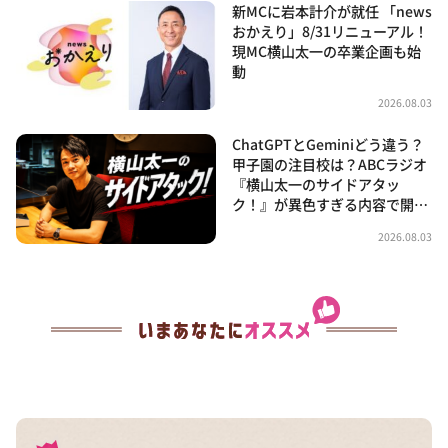
新MCに岩本計介が就任 「news
おかえり」8/31リニューアル！
現MC横山太一の卒業企画も始
動
2026.08.03
ChatGPTとGeminiどう違う？
甲子園の注目校は？ABCラジオ
『横山太一のサイドアタッ
ク！』が異色すぎる内容で開…
2026.08.03