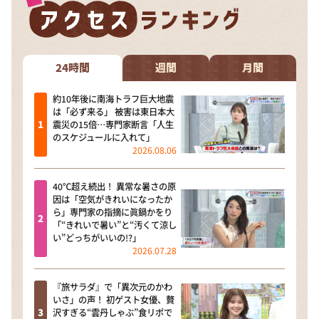
24時間
週間
月間
約10年後に南海トラフ巨大地震
は「必ず来る」 被害は東日本大
震災の15倍…専門家断言「人生
のスケジュールに入れて」
2026.08.06
40℃超え続出！ 異常な暑さの原
因は「空気がきれいになったか
ら」専門家の指摘に眞鍋かをり
「“きれいで暑い”と“汚くて涼し
い”どっちがいいの!?」
2026.07.28
『旅サラダ』で「異次元のかわ
いさ」の声！ 初ゲスト女優、贅
沢すぎる“雲丹しゃぶ”食リポで