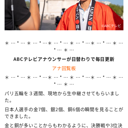
DAIGOも台所 ～きょうの献立 何にする？～
本日はダイアンなり！シーズン２
朝だ！生です旅サラダ
©️ABCテレビ
教えて！ニュースライブ 正義のミカタ
ＬＩＦＥ～夢のカタチ～
＊ … * … ＊ … * …＊ … * … ＊ … * …＊ … * … ＊ …
* … ＊ …
新婚さんいらっしゃい！
ABCテレビアナウンサーが日替わりで毎日更新
ポツンと一軒家
アナ回覧板
ザキ山小屋本館
＊ … * … ＊ … * …＊ … * … ＊ … * …＊ … * … ＊ …
ぺこぱのまるスポ
* … ＊ …
アナ回覧板
パリ五輪を３週間、現地から生中継させてもらいまし
た。
日本人選手の金7個、銀2個、銅6個の瞬間を見ることが
できました。
金と銅が多いことからもわかるように、決勝戦や3位決