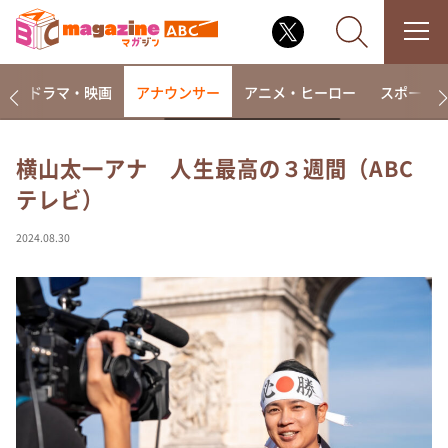
楽
ドラマ・映画
アナウンサー
アニメ・ヒーロー
スポーツ
横山太一アナ 人生最高の３週間（ABC
テレビ）
なるみ・岡村の過ぎるTV
相席食堂
2024.08.30
これ余談なんですけど・・・
～人生密着トークバラエティ！～ やすとものいたっ
て真剣です
探偵！ナイトスクープ
news おかえり
河合＆A.B.C-Z塚田×福井アナ「なんでやねん！？」
（news おかえり）