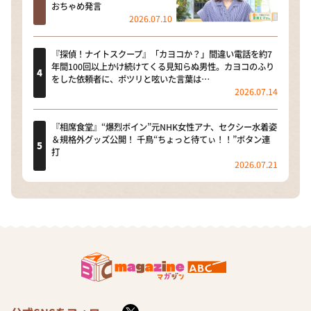
おちゃめ発言
2026.07.10
『探偵！ナイトスクープ』「カヨコか？」間違い電話を約7
年間100回以上かけ続けてくる見知らぬ男性。カヨコのふり
をした依頼者に、ポツリと呟いた言葉は…
2026.07.14
『相席食堂』“爆烈ボイン”元NHK女性アナ、セクシー水着姿
＆規格外グッズ公開！ 千鳥“ちょっと待てぃ！！”ボタン連
打
2026.07.21