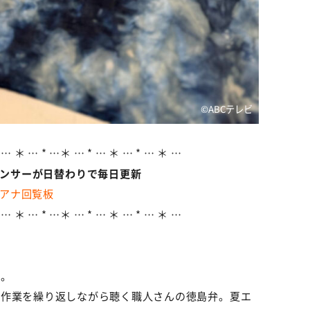
©️ABCテレビ
 … ＊ … * …＊ … * … ＊ … * … ＊ …
ウンサーが日替わりで毎日更新
アナ回覧板
 … ＊ … * …＊ … * … ＊ … * … ＊ …
が。
う作業を繰り返しながら聴く職人さんの徳島弁。夏エ