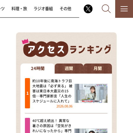
ーツ
料理・旅
ラジオ番組
その他
なるみ・岡村の過ぎるTV
相席食堂
24時間
週間
月間
これ余談なんですけど・・・
約10年後に南海トラフ巨
大地震は「必ず来る」 被
害は東日本大震災の15
～人生密着トークバラエティ！
倍…専門家断言「人生の
～ やすとものいたって真剣です
スケジュールに入れて」
2026.08.06
探偵！ナイトスクープ
40℃超え続出！ 異常な
news おかえり
暑さの原因は「空気がき
れいになったから」専門