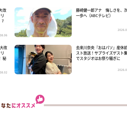
大改
藤崎健一郎アナ 悔しさを、
でリ
一歩へ（ABCテレビ）
。7
2026.0
08.06
「大改
去来川奈央『おはパソ』産休
でリ
スト放送！サプライズゲスト
 秘
でスタジオはお祭り騒ぎに
2026.0
08.02