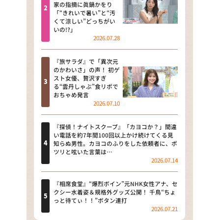
河合＆A.B.C-Z塚田×福井アナ
家の指摘に眞鍋かをり
「“きれいで暑い”と“汚
「なんでやねん！？」（news お
くて涼しい”どっちがい
かえり）
いの!?」
2026.07.28
DAIGOも台所 ～きょうの献立 何
にする？～
『旅サラダ』で「異次元
のかわいさ」の声！ 初ゲ
本日はダイアンなり！シーズン２
スト女優、贅沢すぎ
る“雲丹しゃぶ”食リポで
朝だ！生です旅サラダ
おちゃめ発言
2026.07.10
教えて！ニュースライブ 正義の
ミカタ
『探偵！ナイトスクープ』「カヨコか？」間違
い電話を約7年間100回以上かけ続けてくる見
ＬＩＦＥ～夢のカタチ～
知らぬ男性。カヨコのふりをした依頼者に、ポ
ツリと呟いた言葉は…
2026.07.14
新婚さんいらっしゃい！
ポツンと一軒家
『相席食堂』“爆烈ボイン”元NHK女性アナ、セ
クシー水着姿＆規格外グッズ公開！ 千鳥“ちょ
っと待てぃ！！”ボタン連打
ザキ山小屋本館
2026.07.21