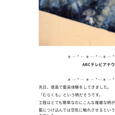
＊ … * … ＊ … * …＊ … *
ABCテレビアナ
＊ … * … ＊ … * …＊ … *
先日、徳島で藍染体験をしてきました。
「むらくも」という柄だそうです。
工程はとても簡単なのにこんな複雑な柄
藍につけ込んでは空気に触れさせるとい